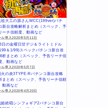
元祖大工の源さんWCC(199ver)パチ
コ新台攻略解析まとめ（スペック、予
リーチ信頼度、動画など
ル導入2020年5月11日
13日の金曜日甘デジ＆ライトミドル
1/199＆1/99)スペックパチンコ新台攻
解析まとめ（スペック、予告リーチ信
度、動画など
ール導入2020年5月7日
烈火の炎3TYPE-Rパチンコ新台攻略
析まとめ（スペック、予告リーチ信頼
、動画など
ル導入2020年4月20日
戦姫絶唱シンフォギア2パチンコ新台