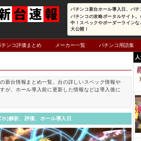
パチンコ新台ホール導入日、パチ
パチンコの攻略ポータルサイト。
中！スペックやボーダーラインな
大公開！
パチンコ評価まとめ
メーカー一覧
パチンコ用語集
人
」の新台情報まとめ一覧。台の詳しいスペック情報や
ますが、ホール導入前に更新した情報などは導入後に
ズホ)解析、評価、ホール導入日