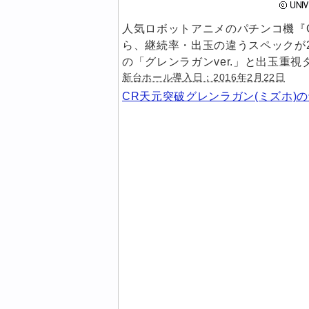
人気ロボットアニメのパチンコ機『
ら、継続率・出玉の違うスペックが
の「グレンラガンver.」と出玉重
新台ホール導入日：2016年2月22日
CR天元突破グレンラガン(ミズホ)