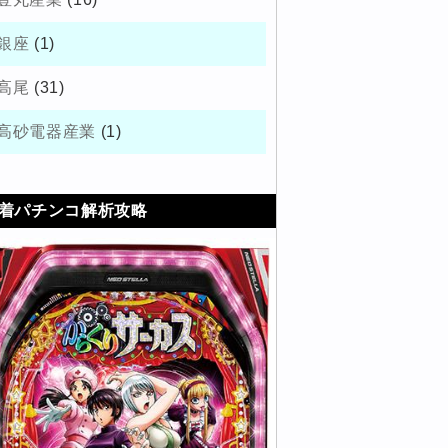
銀座
(1)
高尾
(31)
高砂電器産業
(1)
着パチンコ解析攻略