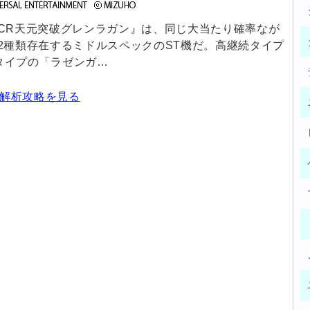
CR天元突破グレンラガン』は、同じ大当たり確率なが
2種類存在するミドルスペックのST機だ。高継続タイプ
視タイプの「ラゼンガ…
の解析攻略を見る