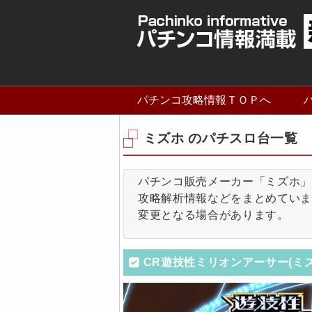
パチンコ攻略情報ＴＯＰへ
ミズホ のパチスロ台一覧
パチンコ販売メーカー「ミズホ
攻略解析情報などをまとめてい
変更となる場合があります。
CR遊技性ミリオンアーサー(ミ