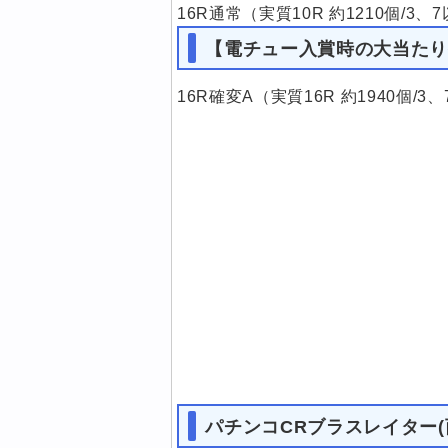
16R通常（実質10R 約1210個/3、
【電チュー入賞時の大当た
16R確変A（実質16R 約1940個/3
パチンコCRブラスレイター(