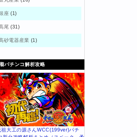
銀座
(1)
高尾
(31)
高砂電器産業
(1)
着パチンコ解析攻略
元祖大工の源さんWCC(199ver)パチ