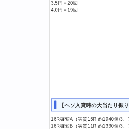
3.5円＝20回
4.0円＝19回
【ヘソ入賞時の大当たり振
16R確変A（実質16R 約1940個/3
16R確変B（実質11R 約1330個/3