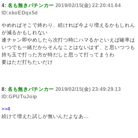
4:
名も無きパチンカー
2019/02/15(金) 22:20:41.64
ID:xkoEDqx5d
やめればそこで終わり、続ければ今より増えるかもしれん
が減るかもしれない
連チャン即やめしたら次打つ時にハマるかといえば確率は
いつでも一緒だからそんなことはないはず、と思いつつも
持ち玉で打った方が特だしと思って打ってまうわ
要はただ打ちたいだけ
8:
名も無きパチンカー
2019/02/15(金) 23:49:29.13
ID:GPUTuJoip
>>4
続けて増えた試しが無いんだよなあ…