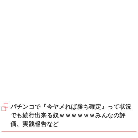
パチンコで『今ヤメれば勝ち確定』って状況
でも続行出来る奴ｗｗｗｗｗｗみんなの評
価、実践報告など