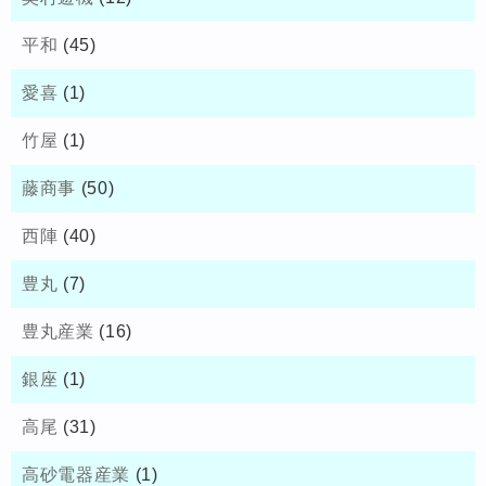
平和
(45)
愛喜
(1)
竹屋
(1)
藤商事
(50)
西陣
(40)
豊丸
(7)
豊丸産業
(16)
銀座
(1)
高尾
(31)
高砂電器産業
(1)