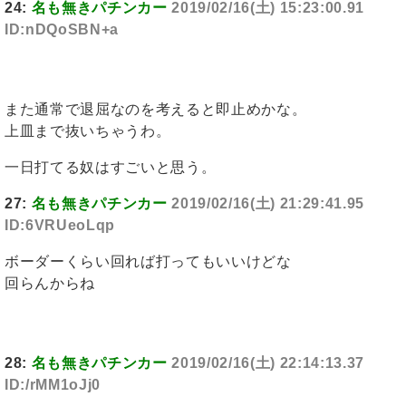
24:
名も無きパチンカー
2019/02/16(土) 15:23:00.91
ID:nDQoSBN+a
また通常で退屈なのを考えると即止めかな。
上皿まで抜いちゃうわ。
一日打てる奴はすごいと思う。
27:
名も無きパチンカー
2019/02/16(土) 21:29:41.95
ID:6VRUeoLqp
ボーダーくらい回れば打ってもいいけどな
回らんからね
28:
名も無きパチンカー
2019/02/16(土) 22:14:13.37
ID:/rMM1oJj0