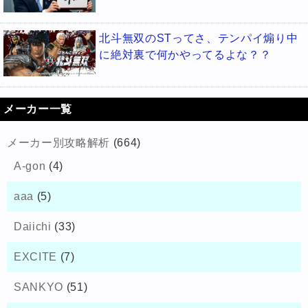
北斗無双のSTってさ、テンパイ煽り中
に絶対裏で何かやってるよな？？
メーカー一覧
メーカー別攻略解析
(664)
A-gon
(4)
aaa
(5)
Daiichi
(33)
EXCITE
(7)
SANKYO
(51)