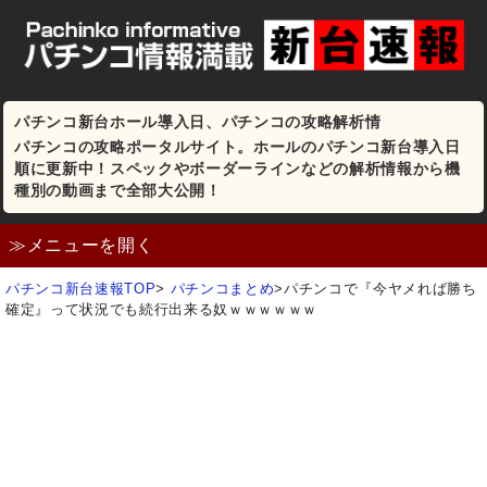
パチンコ新台ホール導入日、パチンコの攻略解析情
パチンコの攻略ポータルサイト。ホールのパチンコ新台導入日
順に更新中！スペックやボーダーラインなどの解析情報から機
種別の動画まで全部大公開！
≫メニューを開く
パチンコ新台速報TOP
>
パチンコまとめ
>
パチンコで『今ヤメれば勝ち
確定』って状況でも続行出来る奴ｗｗｗｗｗｗ