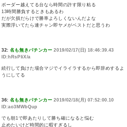
ボーダー越えてる台なら時間の許す限り粘る
13時間勝負するときもあるわ
だが欠損だらけで勝率よろしくないんだよな
実際浮いてたら連チャン即ヤメがベストだと思うわ
32:
名も無きパチンカー
2019/02/17(日) 18:46:39.43
ID:hRsPIiX/a
続行して負けた場合マジでイライラするから即辞めするよ
うにしてる
36:
名も無きパチンカー
2019/02/18(月) 07:52:00.10
ID:ao3MWbQup
でも朝1で即あたりして勝ち確になると悩む
止めたいけど時間的に暇すぎるし