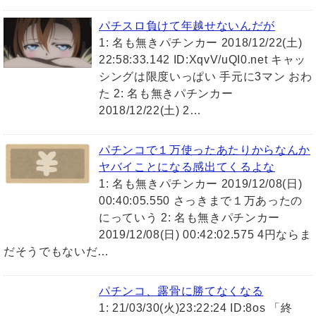
パチスロ負けて年越せないんだが
1: 名も無きパチンカー 2018/12/22(土)
22:58:33.142 ID:XqvV/uQI0.net キャッ
シングは限度いっぱい 手元に3マン おわ
た 2: 名も無きパチンカー
2018/12/22(土) 2…
パチンコで１万使ったあたりからなんか
ヤバイことになる感出てくるよな
1: 名も無きパチンカー 2019/12/08(日)
00:40:05.550 さっきまで１万あったの
にっていう 2: 名も無きパチンカー
2019/12/08(日) 00:42:02.575 4円ならま
だそうでもないだ…
パチンコ、露骨に勝てなくなる
1: 21/03/30(火)23:22:24 ID:8os 「終