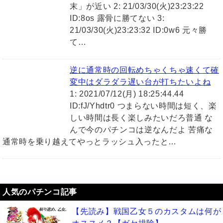
末」が近い 2: 21/03/30(火)23:23:22
ID:8os 露骨に勝てない 3:
21/03/30(火)23:23:32 ID:0w6 元々勝
て…
逆に通常時の回転めちゃくちゃ速くて確
変中はダラダラ遅い台が打ちたいよね
1: 2021/07/12(月) 18:25:44.44
ID:fJ/Yhdtr0 つまらない時間は短く、楽
しい時間は長く楽しみたいだろ普通 な
んで今のパチンコは逆なんだよ 苦痛な
通常時を乗り越えてやっとラッシュ入ったと…
人気のパチンコ記事
【先読み】戦国乙女５のカスタムは何が