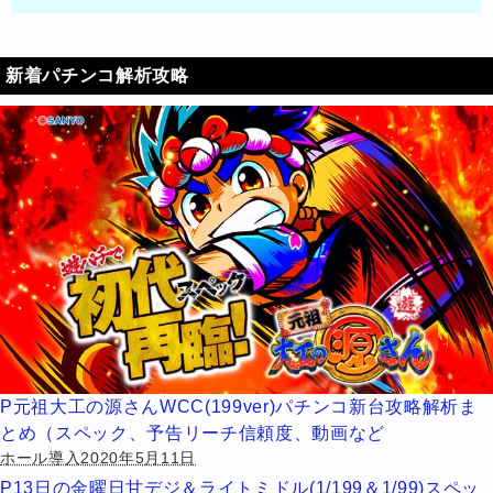
新着パチンコ解析攻略
P元祖大工の源さんWCC(199ver)パチンコ新台攻略解析ま
とめ（スペック、予告リーチ信頼度、動画など
ホール導入2020年5月11日
P13日の金曜日甘デジ＆ライトミドル(1/199＆1/99)スペッ