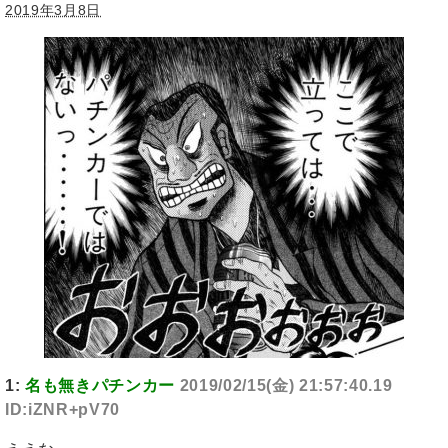
2019年3月8日
1:
名も無きパチンカー
2019/02/15(金) 21:57:40.19
ID:iZNR+pV70