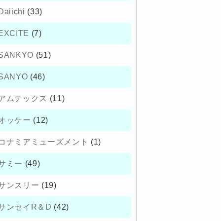
Daiichi
(33)
EXCITE
(7)
SANKYO
(51)
SANYO
(46)
アムテックス
(11)
オッケー
(12)
コナミアミューズメント
(1)
サミー
(49)
サンスリー
(19)
サンセイR＆D
(42)