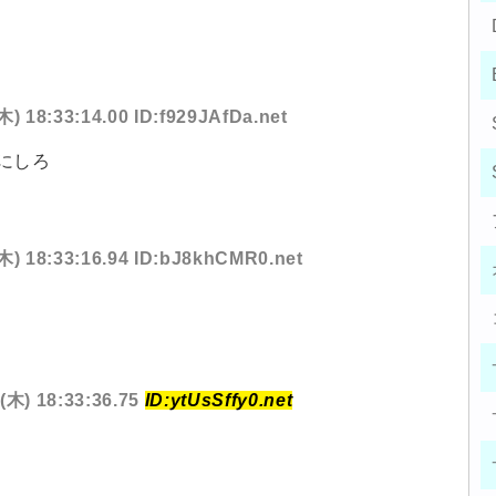
木) 18:33:14.00 ID:f929JAfDa.net
にしろ
(木) 18:33:16.94 ID:bJ8khCMR0.net
3(木) 18:33:36.75
ID:ytUsSffy0.net