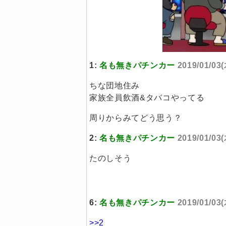
1:
名も無きパチンカー
2019/01/03(
ちな団地住み
家族全員飲酒&タバコやってる
周りからみてどう思う？
2:
名も無きパチンカー
2019/01/03(
たのしそう
6:
名も無きパチンカー
2019/01/03(
>>2