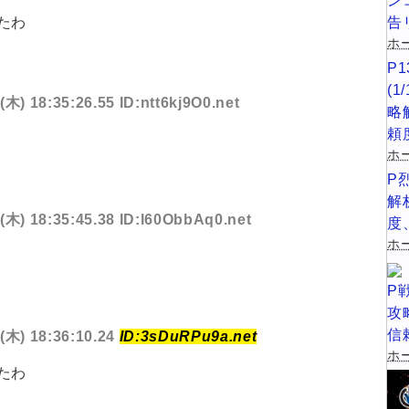
ン
たわ
告
ホー
P
(
(木) 18:35:26.55 ID:ntt6kj9O0.net
略
頼
ホ
P
解
(木) 18:35:45.38 ID:l60ObbAq0.net
度
ホー
P
攻
信
3(木) 18:36:10.24
ID:3sDuRPu9a.net
ホー
たわ