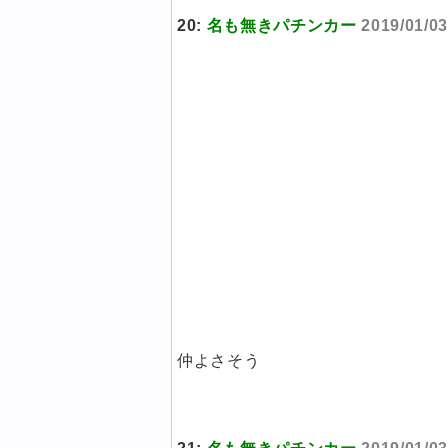
20:
名も無きパチンカー
2019/01/0
仲よさそう