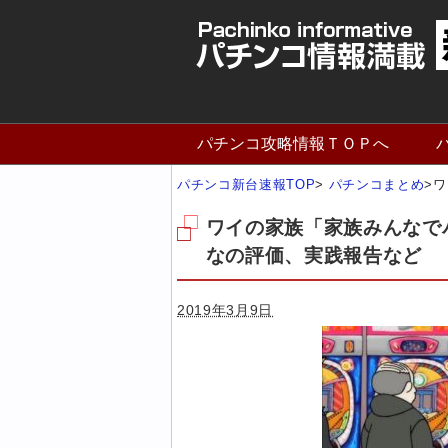
パチンコ攻略情報ＴＯＰへ
パチンコ新台速報TOP
>
パチンコまとめ
>
ワ
ワイの家族「家族みんなで
なの評価、実践報告など
2019年3月9日