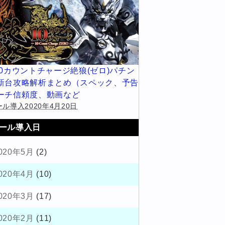
10カウントチャージ絶狼(ゼロ)パチン
新台攻略解析まとめ（スペック、予告
ーチ信頼度、動画など
ル導入2020年4月20日
ール導入日
020年5月
(2)
020年4月
(10)
020年3月
(17)
020年2月
(11)