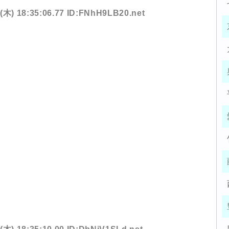
3(木) 18:35:06.77 ID:FNhH9LB20.net