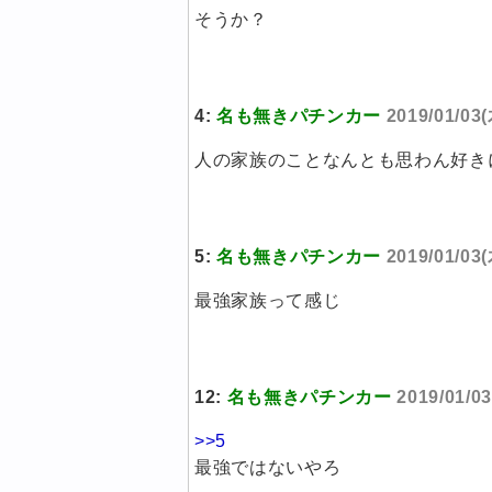
そうか？
4:
名も無きパチンカー
2019/01/03(
人の家族のことなんとも思わん好き
5:
名も無きパチンカー
2019/01/03
最強家族って感じ
12:
名も無きパチンカー
2019/01/0
>>5
最強ではないやろ