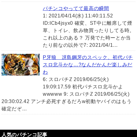
パチンコやってて最高の瞬間
1: 2021/04/14(水) 11:40:11.52
ID:ICb4jsyx0 確変、ST中に離席して煙
草、トイレ、飲み物買ったりしてる時。
これ以上のある？ 万発でた時ーとか当
たり前なの以外で7: 2021/04/1…
P牙狼 冴島鋼牙のスペック、初代パチ
スロ北斗かな…?なんだかんだ楽しみだ
わ
6: スロパチℤ 2019/06/25(火)
19:09:17.59 初代パチスロ北斗かよ
wwwww 9: スロパチℤ 2019/06/25(火)
20:30:02.42 アンチ必死すぎるだろw初動ヤバイのはもう
確定だぞ…
人気のパチンコ記事