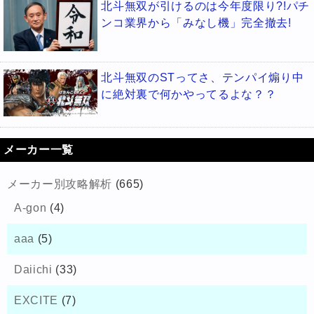
北斗無双が引けるのは今年度限り?!パチ
ンコ業界から「みなし機」完全撤去!
北斗無双のSTってさ、テンパイ煽り中
に絶対裏で何かやってるよな？？
メーカー一覧
メーカー別攻略解析
(665)
A-gon
(4)
aaa
(5)
Daiichi
(33)
EXCITE
(7)