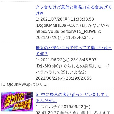
クソ台だけど意外と爆発力ある台あげて
けw
1: 2021/07/26(月) 11:33:33.53
ID:goKMMHLJaFOXこれしかないやろ
https://youtu.be/txsWT3_RBWk 2:
2021/07/26(月) 11:42:40.34…
最近のパチンコ台で打ってて楽しい台っ
て何？
1: 2021/06/22(火) 23:18:45.507
ID:jx6Krbjt0ひぐらし右の身隠しモード
ハラハラして楽しいよな2:
2021/06/22(火) 23:19:02.855
ID:Qlc8hMwGpバジリ…
ST中に後ろの客がずっとガン見してく
るんだが…
1: スロパチℤ 2019/09/22(日)
08:47:29.77 自分の台に集中しろよキモ