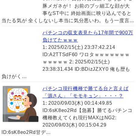
豚メガネが！ お前のブッ細工な顔が大
事なST中に 終始画面に映り込んでると
当たる気が 全くしないし本当に気分悪いわ。もう一度言…
パチンコの収支表見たら17年間で900万
負けてたｗｗｗ
1: 2025/02/15(土) 23:37:42.214
ID:A2TTSdF60 ワロタｗｗｗｗｗｗｗ
ｗｗｗｗｗ 2: 2025/02/15(土)
23:38:31.434 ID:BDizJZXY0 俺も歴も
負けがく…
パチンコ現行機種で勝てる台と言えば
「源さん」「モモキュン」・・・？
1: 2020/09/03(木) 00:14:49.85
ID:6sK8eo2Rd【急募】勝てるパチンコ
機種教えてくれ現行MAXはNG2:
2020/09/03(木) 00:15:04.29
ID:6sK8eo2Rd甘デ…