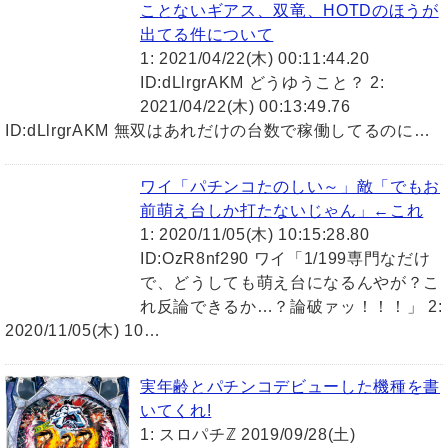
ことないギアス、双竜、HOTDのほうが
出てる件について
1: 2021/04/22(木) 00:11:44.20
ID:dLlrgrAKM どうゆうこと？ 2:
2021/04/22(木) 00:13:49.76
ID:dLlrgrAKM 無双はあれだけの台数で稼働してるのに…
ワイ「パチンコたのしい～」敵「でもお
前萌え台しか打たないじゃん」←これ
1: 2020/11/05(木) 10:15:28.80
ID:OzR8nf290 ワイ「1/199専門なだけ
で、どうしても萌え台になるんやが？こ
れ反論できるか…？論破ァッ！！！」 2:
2020/11/05(木) 10…
実年齢とパチンコデビューした機種を書
いてくれ!
1: スロパチℤ 2019/09/28(土)