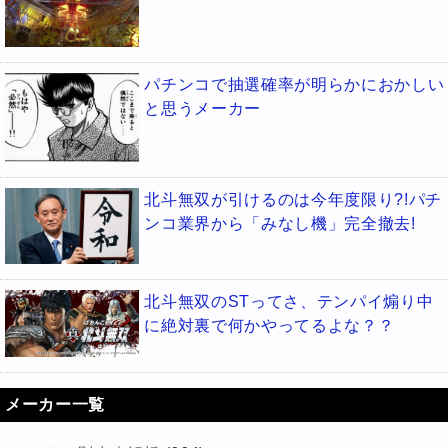
パチンコで抽選確率が明らかにおかしい
と思うメーカー
北斗無双が引けるのは今年度限り?!パチ
ンコ業界から「みなし機」完全撤去!
北斗無双のSTってさ、テンパイ煽り中
に絶対裏で何かやってるよな？？
メーカー一覧