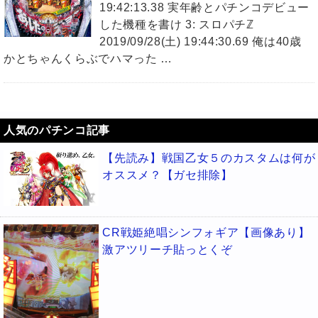
19:42:13.38 実年齢とパチンコデビュー
した機種を書け 3: スロパチℤ
2019/09/28(土) 19:44:30.69 俺は40歳
かとちゃんくらぶでハマった …
人気のパチンコ記事
【先読み】戦国乙女５のカスタムは何が
オススメ？【ガセ排除】
CR戦姫絶唱シンフォギア【画像あり】
激アツリーチ貼っとくぞ