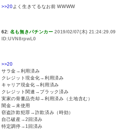
>>20
よく生きてるなお前 WWWW
62:
名も無きパチンカー
2019/02/07(木) 21:24:29.09
ID:UVN8rpwL0
>>20
サラ金→利用済み
クレジット現金化→利用済み
キャリア現金化→利用済み
クレジット関連→ブラック済み
実家の骨董品売却→利用済み（土地含む）
闇金→未使用
窃盗詐欺犯罪→詐欺済み（時効）
自己破産→2回済み
特定調停→1回済み