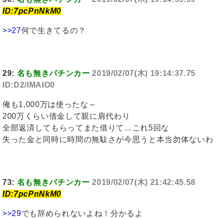
ID:7pcPnNkM0
>>27
何で生きてるの？
29:
名も無きパチンカー
2019/02/07(木) 19:14:37.75
ID:D2/IMAIO0
俺も1,000万は使ったな～
200万くらい借金して親に肩代わり
全部返済してもらってまた借りて…これ5回な
失った金と同時に時間の無駄さが今思うと本当勿体ないわ
73:
名も無きパチンカー
2019/02/07(木) 21:42:45.58
ID:7pcPnNkM0
>>29
でも辞められないよね！分かるよ