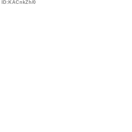
ID:KACnkZh/0