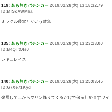
119:
名も無きパチンカー
2019/02/28(木) 13:18:32.79
ID:MrScAWMha
ミラクル藤堂とかいう雑魚
135:
名も無きパチンカー
2019/02/28(木) 13:23:18.00
ID:B4QTtOIs0
レギュレイス
140:
名も無きパチンカー
2019/02/28(木) 13:25:03.45
ID:G7Xe71Kyd
発展して上からマリン降りてくるだけで保留貯め直すワイ