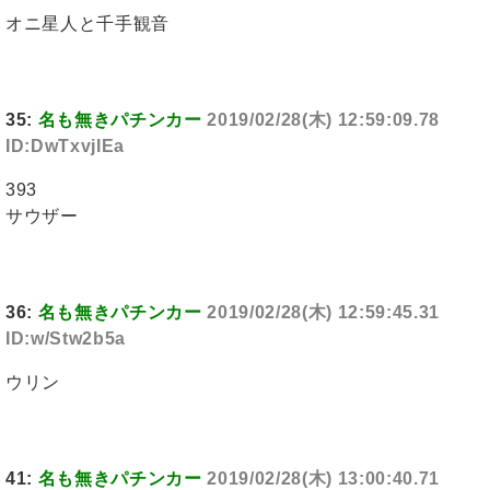
オニ星人と千手観音
35:
名も無きパチンカー
2019/02/28(木) 12:59:09.78
ID:DwTxvjIEa
393
サウザー
36:
名も無きパチンカー
2019/02/28(木) 12:59:45.31
ID:w/Stw2b5a
ウリン
41:
名も無きパチンカー
2019/02/28(木) 13:00:40.71