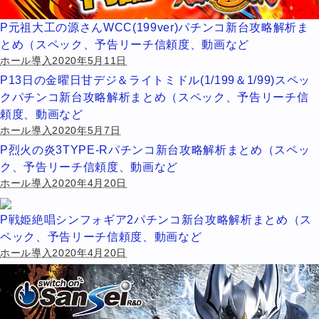
P元祖大工の源さんWCC(199ver)パチンコ新台攻略解析ま
とめ（スペック、予告リーチ信頼度、動画など
ホール導入2020年5月11日
P13日の金曜日甘デジ＆ライトミドル(1/199＆1/99)スペッ
クパチンコ新台攻略解析まとめ（スペック、予告リーチ信
頼度、動画など
ホール導入2020年5月7日
P烈火の炎3TYPE-Rパチンコ新台攻略解析まとめ（スペッ
ク、予告リーチ信頼度、動画など
ホール導入2020年4月20日
P戦姫絶唱シンフォギア2パチンコ新台攻略解析まとめ（ス
ペック、予告リーチ信頼度、動画など
ホール導入2020年4月20日