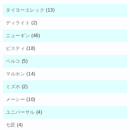
タイヨーエレック
(13)
ディライト
(2)
ニューギン
(46)
ビスティ
(18)
ベルコ
(5)
マルホン
(14)
ミズホ
(2)
メーシー
(10)
ユニバーサル
(4)
七匠
(4)