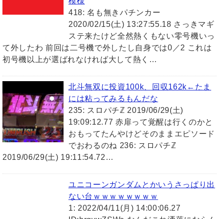
模様
418: 名も無きパチンカー
2020/02/15(土) 13:27:55.18 さっきマギ
ステ来たけど全然熱くもない零号機いっ
て外したわ 前回は二号機で外したし自身では0／2 これは
初号機以上が選ばれなければ大して熱く…
北斗無双に投資100k、回収162k←たま
には粘ってみるもんだな
235: スロパチℤ 2019/06/29(土)
19:09:12.77 赤扉って覚醒は行くのかと
おもってたんやけどそのままエピソード
でおわるのね 236: スロパチℤ
2019/06/29(土) 19:11:54.72…
ユニコーンガンダムとかいうさっぱり出
ない台ｗｗｗｗｗｗｗｗ
1: 2022/04/11(月) 14:00:06.27