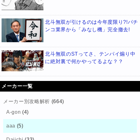
北斗無双が引けるのは今年度限り?!パチ
ンコ業界から「みなし機」完全撤去!
北斗無双のSTってさ、テンパイ煽り中
に絶対裏で何かやってるよな？？
メーカー一覧
メーカー別攻略解析
(664)
A-gon
(4)
aaa
(5)
Daiichi
(33)