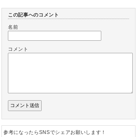
この記事へのコメント
名前
コメント
参考になったらSNSでシェアお願いします！