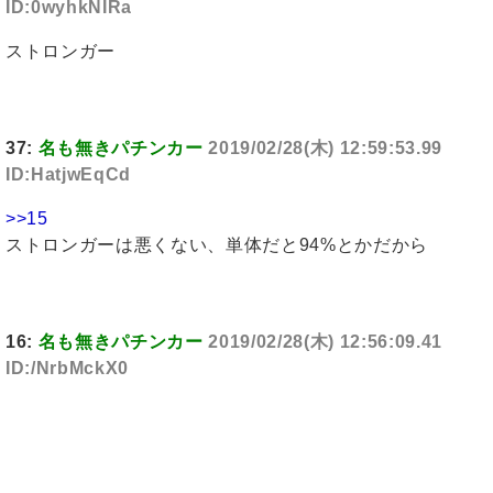
ID:0wyhkNIRa
ストロンガー
37:
名も無きパチンカー
2019/02/28(木) 12:59:53.99
ID:HatjwEqCd
>>15
ストロンガーは悪くない、単体だと94%とかだから
16:
名も無きパチンカー
2019/02/28(木) 12:56:09.41
ID:/NrbMckX0