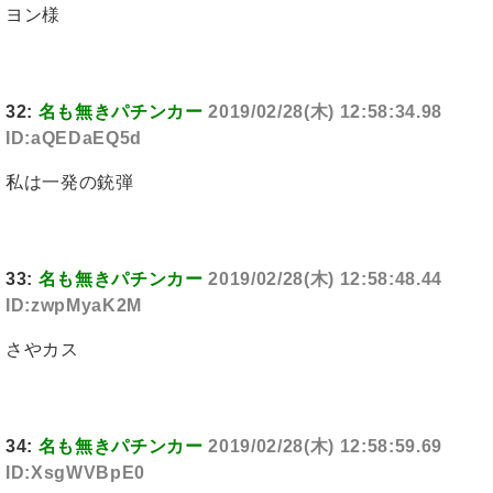
ヨン様
32:
名も無きパチンカー
2019/02/28(木) 12:58:34.98
ID:aQEDaEQ5d
私は一発の銃弾
33:
名も無きパチンカー
2019/02/28(木) 12:58:48.44
ID:zwpMyaK2M
さやカス
34:
名も無きパチンカー
2019/02/28(木) 12:58:59.69
ID:XsgWVBpE0