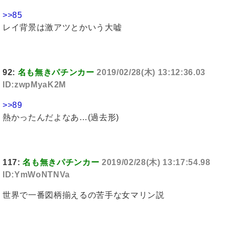
>>85
レイ背景は激アツとかいう大嘘
92:
名も無きパチンカー
2019/02/28(木) 13:12:36.03
ID:zwpMyaK2M
>>89
熱かったんだよなあ…(過去形)
117:
名も無きパチンカー
2019/02/28(木) 13:17:54.98
ID:YmWoNTNVa
世界で一番図柄揃えるの苦手な女マリン説