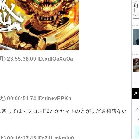
月) 23:55:38.09 ID:xdIOaXuOa
メ
火) 00:00:51.74 ID:tIn+vEPKp
に関してはマクロスF2とかヤマトの方がまだ違和感ない
(火) 00:16:37.45 ID:Z1Lmkmlu0