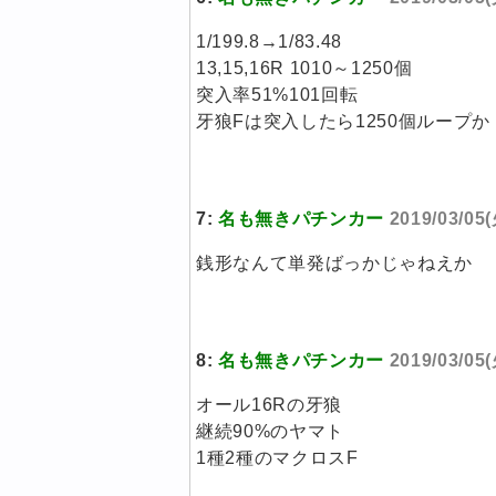
1/199.8→1/83.48
13,15,16R 1010～1250個
突入率51%101回転
牙狼Fは突入したら1250個ループか
7:
名も無きパチンカー
2019/03/05
銭形なんて単発ばっかじゃねえか
8:
名も無きパチンカー
2019/03/05
オール16Rの牙狼
継続90%のヤマト
1種2種のマクロスF