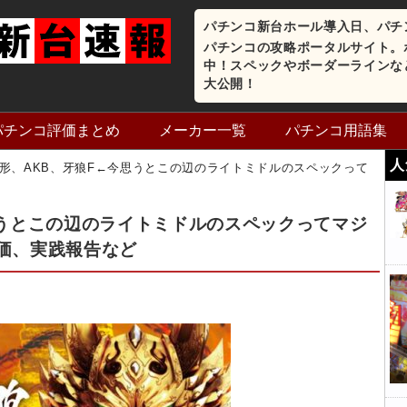
パチンコ新台ホール導入日、パチ
パチンコの攻略ポータルサイト。
中！スペックやボーダーラインな
大公開！
パチンコ評価まとめ
メーカー一覧
パチンコ用語集
人
形、AKB、牙狼F←今思うとこの辺のライトミドルのスペックって
思うとこの辺のライトミドルのスペックってマジ
価、実践報告など