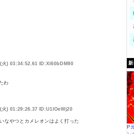
新
5(火) 03:34:52.61 ID:XI60bDM90
たわ
5(火) 01:29:26.37 ID:U1lOeWj20
たいなやつとカメレオンはよく打った
P