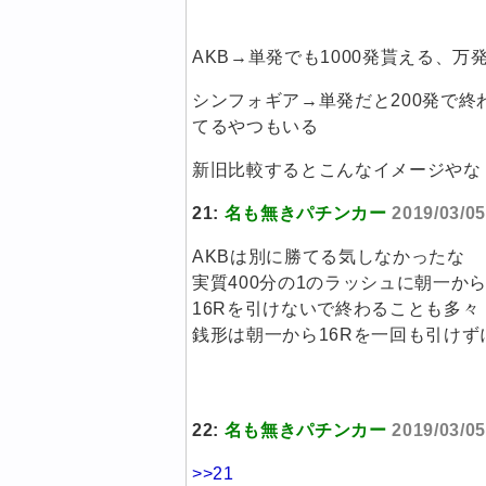
AKB→単発でも1000発貰える、
シンフォギア→単発だと200発で終
てるやつもいる
新旧比較するとこんなイメージやな
21:
名も無きパチンカー
2019/03/05
AKBは別に勝てる気しなかったな
実質400分の1のラッシュに朝一
16Rを引けないで終わることも多々
銭形は朝一から16Rを一回も引け
22:
名も無きパチンカー
2019/03/0
>>21