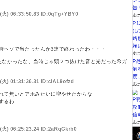
ン
告
5(火) 06:33:50.83 ID:0qTg+YBY0
ホー
P
(
略
頼
時ヘソで当たったんか3連で終わったわ・・・
ホ
たなかったな、当時じゃ頭２つ抜けた音と光だった希ガ
P
解
度
(火) 01:31:36.31 ID:ciAL9ofzd
ホー
れて無いとアホみたいに増やせたからな
P
するわ
攻
信
ホー
5(火) 06:25:23.24 ID:2aRqGkrb0