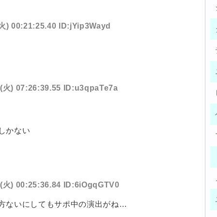
火) 00:21:25.40 ID:jYip3Wayd
5(火) 07:26:39.55 ID:u3qpaTe7a
しかない
5(火) 00:25:36.84 ID:6iOgqGTV0
方ないにしてもサポ中の演出がね…