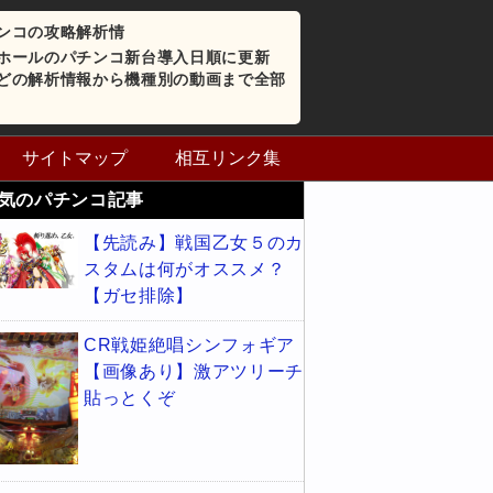
ンコの攻略解析情
ホールのパチンコ新台導入日順に更新
どの解析情報から機種別の動画まで全部
サイトマップ
相互リンク集
気のパチンコ記事
【先読み】戦国乙女５のカ
スタムは何がオススメ？
【ガセ排除】
CR戦姫絶唱シンフォギア
【画像あり】激アツリーチ
貼っとくぞ