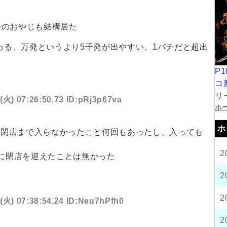
万発のおやじも結構居た
わる、万発というより5千発が出やすい。1パチだと超出
P
コ
リ
(火) 07:26:50.73 ID:pRj3p67va
ホー
ホ
から閉店まで入らなかったこと何回もあったし、入っても
2
ずに閉店を迎えたことは無かった
2
2
5(火) 07:38:54.24 ID:Neu7hPfh0
2