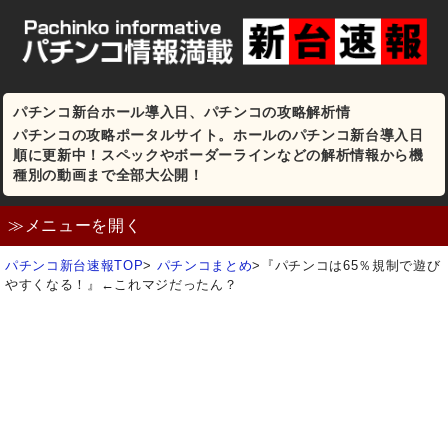
パチンコ新台ホール導入日、パチンコの攻略解析情
パチンコの攻略ポータルサイト。ホールのパチンコ新台導入日
順に更新中！スペックやボーダーラインなどの解析情報から機
種別の動画まで全部大公開！
≫メニューを開く
パチンコ新台速報TOP
>
パチンコまとめ
>
『パチンコは65％規制で遊び
やすくなる！』←これマジだったん？