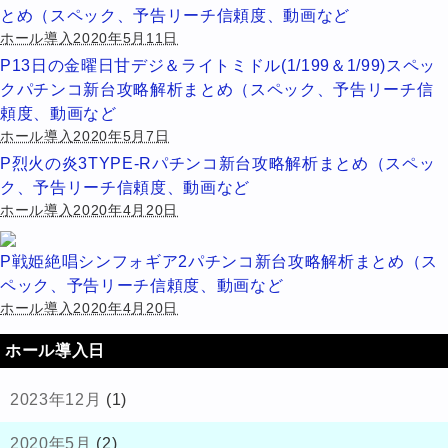
とめ（スペック、予告リーチ信頼度、動画など
ホール導入2020年5月11日
P13日の金曜日甘デジ＆ライトミドル(1/199＆1/99)スペッ
クパチンコ新台攻略解析まとめ（スペック、予告リーチ信
頼度、動画など
ホール導入2020年5月7日
P烈火の炎3TYPE-Rパチンコ新台攻略解析まとめ（スペッ
ク、予告リーチ信頼度、動画など
ホール導入2020年4月20日
P戦姫絶唱シンフォギア2パチンコ新台攻略解析まとめ（ス
ペック、予告リーチ信頼度、動画など
ホール導入2020年4月20日
ホール導入日
2023年12月
(1)
2020年5月
(2)