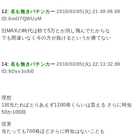
12:
名も無きパチンカー
2019/03/05(火) 21:49:06.69
ID:6mO7QWUyM
旧MAXの時代は秒で5万とか消し飛んでたからな
でも間違いなく今の方が負けるというか勝てない
14:
名も無きパチンカー
2019/03/05(火) 22:13:32.89
ID:9Dsv3o8i0
理想
1回当たればとりあえず1200発くらいは貰える さらに時短
50か100回
現実
当たっても700発ほどさらに時短はないことも