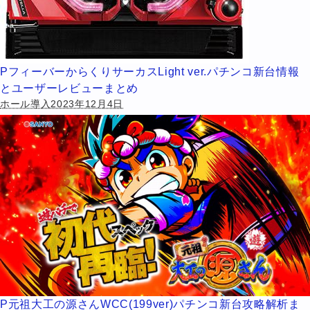
PフィーバーからくりサーカスLight ver.パチンコ新台情報
とユーザーレビューまとめ
ホール導入2023年12月4日
P元祖大工の源さんWCC(199ver)パチンコ新台攻略解析ま