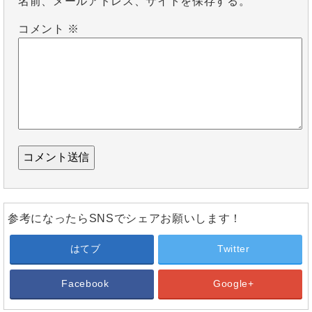
名前、メールアドレス、サイトを保存する。
コメント
※
参考になったらSNSでシェアお願いします！
はてブ
Twitter
Facebook
Google+