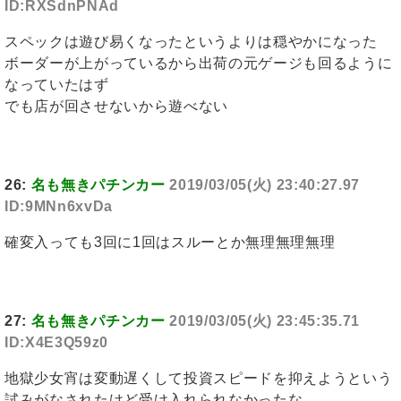
ID:RXSdnPNAd
スペックは遊び易くなったというよりは穏やかになった
ボーダーが上がっているから出荷の元ゲージも回るように
なっていたはず
でも店が回させないから遊べない
26:
名も無きパチンカー
2019/03/05(火) 23:40:27.97
ID:9MNn6xvDa
確変入っても3回に1回はスルーとか無理無理無理
27:
名も無きパチンカー
2019/03/05(火) 23:45:35.71
ID:X4E3Q59z0
地獄少女宵は変動遅くして投資スピードを抑えようという
試みがなされたけど受け入れられなかったな