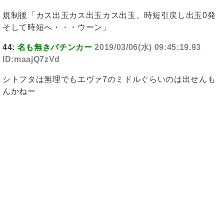
規制後「カス出玉カス出玉カス出玉、時短引戻し出玉0発
そして時短へ・・・ウーン」
44:
名も無きパチンカー
2019/03/06(水) 09:45:19.93
ID:maajQ7zVd
シトフタは無理でもエヴァ7のミドルぐらいのは出せんも
んかねー