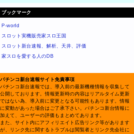
ブックマーク
P-world
スロット実機販売家スロ王国
スロット新台速報、解析、天井、評価
家スロを愛する人のDB
パチンコ新台速報サイト免責事項
パチンコ新台速報では、導入前の最新機種情報を収集して
公開しております。情報更新時の内容はリアルタイム更新
ではない為、導入前に変更となる可能性もあります。情報
に変動があった場合はご了承下さい。パチンコ新台情報に
加えて、ユーザーの評価もまとめてあります。
また、サイト内にアフィリエイト広告リンク等があります
が、リンク先に関するトラブルは閲覧者とリンク先会社に