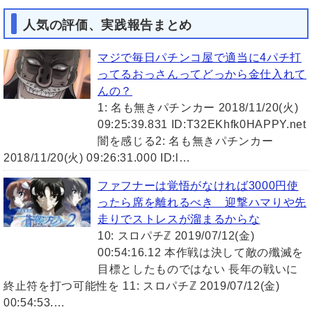
人気の評価、実践報告まとめ
マジで毎日パチンコ屋で適当に4パチ打
ってるおっさんってどっから金仕入れて
んの？
1: 名も無きパチンカー 2018/11/20(火)
09:25:39.831 ID:T32EKhfk0HAPPY.net
闇を感じる2: 名も無きパチンカー
2018/11/20(火) 09:26:31.000 ID:l…
ファフナーは覚悟がなければ3000円使
ったら席を離れるべき 迎撃ハマりや先
走りでストレスが溜まるからな
10: スロパチℤ 2019/07/12(金)
00:54:16.12 本作戦は決して敵の殲滅を
目標としたものではない 長年の戦いに
終止符を打つ可能性を 11: スロパチℤ 2019/07/12(金)
00:54:53.…