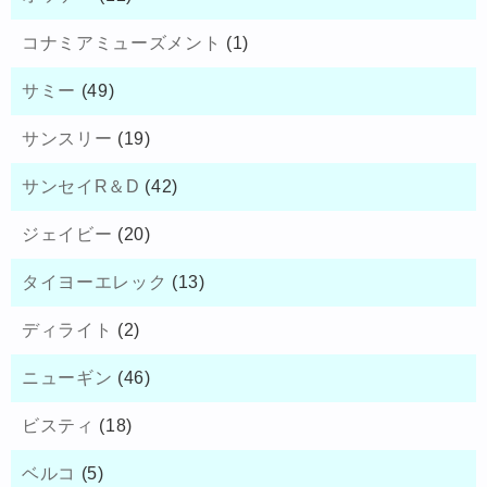
コナミアミューズメント
(1)
サミー
(49)
サンスリー
(19)
サンセイR＆D
(42)
ジェイビー
(20)
タイヨーエレック
(13)
ディライト
(2)
ニューギン
(46)
ビスティ
(18)
ベルコ
(5)