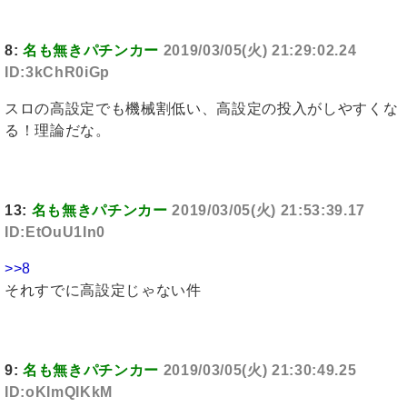
8:
名も無きパチンカー
2019/03/05(火) 21:29:02.24
ID:3kChR0iGp
スロの高設定でも機械割低い、高設定の投入がしやすくな
る！理論だな。
13:
名も無きパチンカー
2019/03/05(火) 21:53:39.17
ID:EtOuU1In0
>>8
それすでに高設定じゃない件
9:
名も無きパチンカー
2019/03/05(火) 21:30:49.25
ID:oKImQIKkM