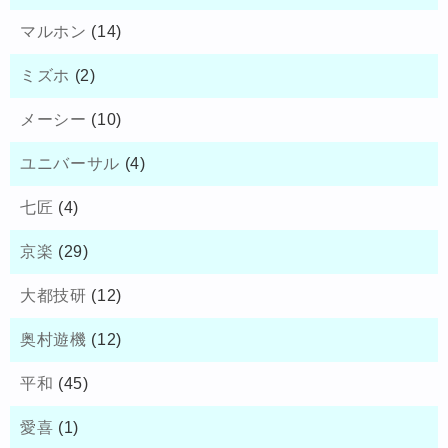
マルホン
(14)
ミズホ
(2)
メーシー
(10)
ユニバーサル
(4)
七匠
(4)
京楽
(29)
大都技研
(12)
奥村遊機
(12)
平和
(45)
愛喜
(1)