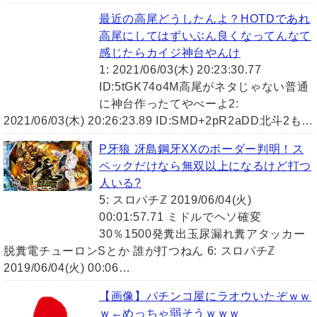
最近の高尾どうしたんよ？HOTDであれ
高尾にしてはずいぶん良くなってんなて
感じたらカイジ神台やんけ
1: 2021/06/03(木) 20:23:30.77
ID:5tGK74o4M高尾がネタじゃない普通
に神台作ったてやべーよ2:
2021/06/03(木) 20:26:23.89 ID:SMD+2pR2aDD北斗2も…
P牙狼 冴島鋼牙XXのボーダー判明！ス
ペックだけなら無双以上になるけど打つ
人いる?
5: スロパチℤ 2019/06/04(火)
00:01:57.71 ミドルでヘソ確変
30％1500発糞出玉尿漏れ糞アタッカー
脱糞電チューロンSとか 誰が打つねん 6: スロパチℤ
2019/06/04(火) 00:06…
【画像】パチンコ屋にラオウいたぞｗｗ
ｗ←めっちゃ弱そうｗｗｗ