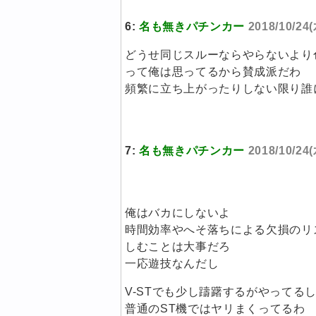
6:
名も無きパチンカー
2018/10/24
どうせ同じスルーならやらないより
って俺は思ってるから賛成派だわ
頻繁に立ち上がったりしない限り誰
7:
名も無きパチンカー
2018/10/24(
俺はバカにしないよ
時間効率やへそ落ちによる欠損のリ
しむことは大事だろ
一応遊技なんだし
V-STでも少し躊躇するがやってる
普通のST機ではヤリまくってるわ