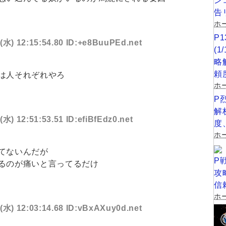
ン
告
ホー
P
4(水) 12:15:54.80 ID:+e8BuuPEd.net
(
略
頼
は人それぞれやろ
ホ
P
解
(水) 12:51:53.51 ID:efiBfEdz0.net
度
ホー
てないんだが
P
るのが痛いと言ってるだけ
攻
信
ホー
4(水) 12:03:14.68 ID:vBxAXuy0d.net