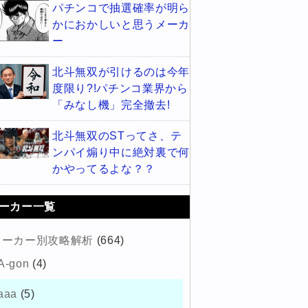
パチンコで抽選確率が明ら
かにおかしいと思うメーカ
ー
北斗無双が引けるのは今年
度限り?!パチンコ業界から
「みなし機」完全撤去!
北斗無双のSTってさ、テ
ンパイ煽り中に絶対裏で何
かやってるよな？？
ーカー一覧
メーカー別攻略解析
(664)
A-gon
(4)
aaa
(5)