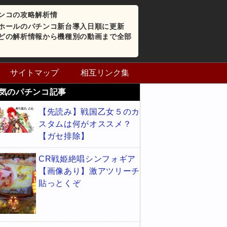
ンコの攻略解析情
ホールのパチンコ新台導入日順に更新
どの解析情報から機種別の動画まで全部
サイトマップ
相互リンク集
気のパチンコ記事
【先読み】戦国乙女５のカ
スタムは何がオススメ？
【ガセ排除】
CR戦姫絶唱シンフォギア
【画像あり】激アツリーチ
貼っとくぞ