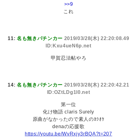
>>9
これ
11:
名も無きパチンカー
2019/03/28(木) 22:20:08.49
ID:Kxu4ueN6p.net
甲賀忍法帖やろ
14:
名も無きパチンカー
2019/03/28(木) 22:20:42.21
ID:OZtLDg1l0.net
第一位
化け物語 claris Surely
原曲がなかったので素人のｶﾗｵｹ
denaの応援歌
https://youtu.be/WvRxjy3rBQA?t=207