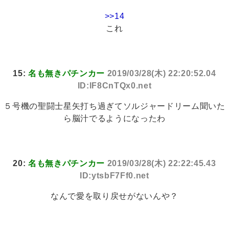
>>14
これ
15:
名も無きパチンカー
2019/03/28(木) 22:20:52.04
ID:lF8CnTQx0.net
５号機の聖闘士星矢打ち過ぎてソルジャードリーム聞いた
ら脳汁でるようになったわ
20:
名も無きパチンカー
2019/03/28(木) 22:22:45.43
ID:ytsbF7Ff0.net
なんで愛を取り戻せがないんや？