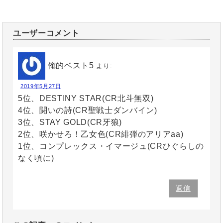
ユーザーコメント
俺的ベスト5
より:
2019年5月27日
5位、DESTINY STAR(CR北斗無双)
4位、闘いの詩(CR聖戦士ダンバイン)
3位、STAY GOLD(CR牙狼)
2位、咲かせろ！乙女色(CR緋弾のアリアaa)
1位、コンプレックス・イマージュ(CRひぐらしの
なく頃に)
返信