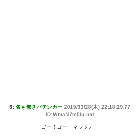
6:
名も無きパチンカー
2019/03/28(木) 22:18:29.77
ID:WmaN7m5lp.net
ゴー！ゴー！マッツォ！