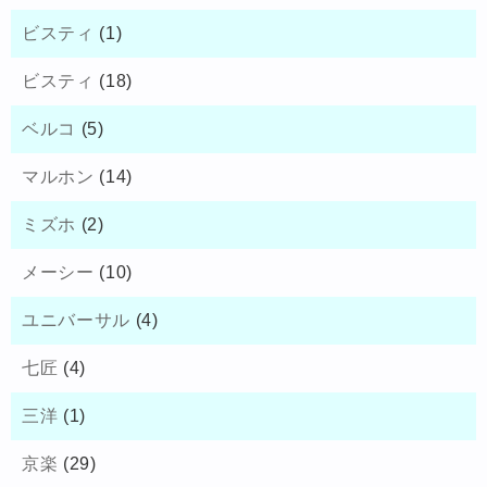
ビスティ
(1)
ビスティ
(18)
ベルコ
(5)
マルホン
(14)
ミズホ
(2)
メーシー
(10)
ユニバーサル
(4)
七匠
(4)
三洋
(1)
京楽
(29)