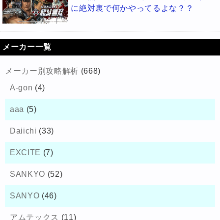
に絶対裏で何かやってるよな？？
メーカー一覧
メーカー別攻略解析
(668)
A-gon
(4)
aaa
(5)
Daiichi
(33)
EXCITE
(7)
SANKYO
(52)
SANYO
(46)
アムテックス
(11)