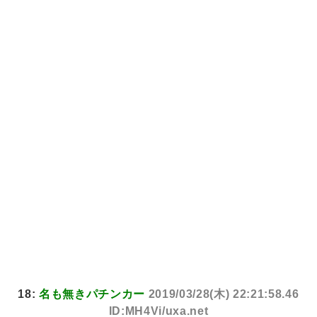
18:
名も無きパチンカー
2019/03/28(木) 22:21:58.46
ID:MH4Vi/uxa.net