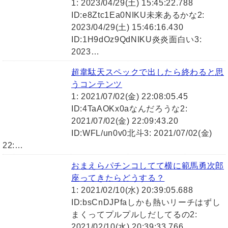
1: 2023/04/29(土) 15:45:22.788
ID:e8Ztc1Ea0NIKU未来あるかな2:
2023/04/29(土) 15:46:16.430
ID:1H9dOz9QdNIKU炎炎面白い3:
2023…
超韋駄天スペックで出したら終わると思
うコンテンツ
1: 2021/07/02(金) 22:08:05.45
ID:4TaAOKx0aなんだろうな2:
2021/07/02(金) 22:09:43.20
ID:WFL/un0v0北斗3: 2021/07/02(金)
22:…
おまえらパチンコしてて横に範馬勇次郎
座ってきたらどうする？
1: 2021/02/10(水) 20:39:05.688
ID:bsCnDJPfaしかも熱いリーチはずし
まくってプルプルしだしてるの2:
2021/02/10(水) 20:39:33.766