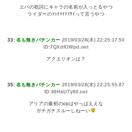
エバの歌詞にキャラの名前が入っとるやつ
ライダーのｲｯﾁﾏｲﾅｲｻｲって言うやつ
33:
名も無きパチンカー
2019/03/28(木) 22:25:37.50
ID:7QXdfOWpd.net
アクエリオンは？
35:
名も無きパチンカー
2019/03/28(木) 22:25:55.87
ID:89HkUTy80.net
アリアの最初のopはやっぱええな
ガチガチスルーしねーい