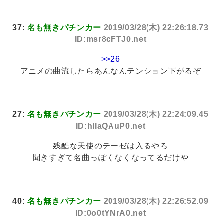
37:
名も無きパチンカー
2019/03/28(木) 22:26:18.73
ID:msr8cFTJ0.net
>>26
アニメの曲流したらあんなんテンション下がるぞ
27:
名も無きパチンカー
2019/03/28(木) 22:24:09.45
ID:hIIaQAuP0.net
残酷な天使のテーゼは入るやろ
聞きすぎて名曲っぽくなくなってるだけや
40:
名も無きパチンカー
2019/03/28(木) 22:26:52.09
ID:0o0tYNrA0.net