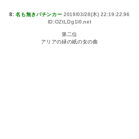
8:
名も無きパチンカー
2019/03/28(木) 22:19:22.96
ID:OZtLDg1l0.net
第二位
アリアの緑の紙の女の曲