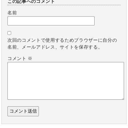
この記事へのコメント
名前
次回のコメントで使用するためブラウザーに自分の
名前、メールアドレス、サイトを保存する。
コメント
※