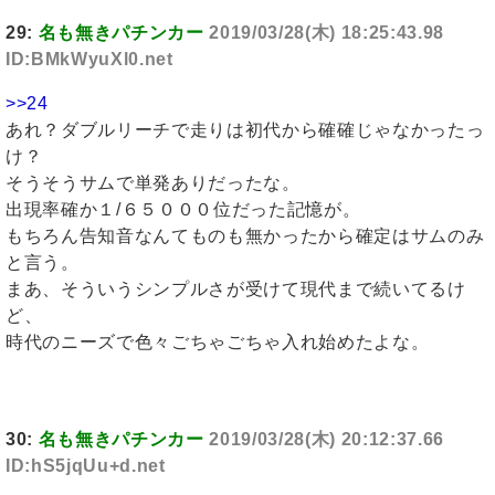
29:
名も無きパチンカー
2019/03/28(木) 18:25:43.98
ID:BMkWyuXl0.net
>>24
あれ？ダブルリーチで走りは初代から確確じゃなかったっ
け？
そうそうサムで単発ありだったな。
出現率確か１/６５０００位だった記憶が。
もちろん告知音なんてものも無かったから確定はサムのみ
と言う。
まあ、そういうシンプルさが受けて現代まで続いてるけ
ど、
時代のニーズで色々ごちゃごちゃ入れ始めたよな。
30:
名も無きパチンカー
2019/03/28(木) 20:12:37.66
ID:hS5jqUu+d.net