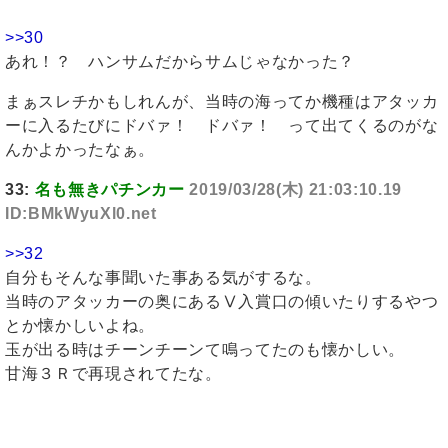
>>30
あれ！？ ハンサムだからサムじゃなかった？
まぁスレチかもしれんが、当時の海ってか機種はアタッカ
ーに入るたびにドバァ！ ドバァ！ って出てくるのがな
んかよかったなぁ。
33:
名も無きパチンカー
2019/03/28(木) 21:03:10.19
ID:BMkWyuXl0.net
>>32
自分もそんな事聞いた事ある気がするな。
当時のアタッカーの奥にあるⅤ入賞口の傾いたりするやつ
とか懐かしいよね。
玉が出る時はチーンチーンて鳴ってたのも懐かしい。
甘海３Ｒで再現されてたな。