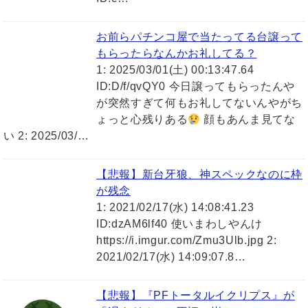
お前らパチンコ屋で当たってる台譲って
もらったらなんかお礼してる？
1: 2025/03/01(土) 00:13:47.64
ID:D/f/qvQY0 今日譲ってもらったんや
が突然すぎて何もお礼してないんやがち
ょっと心残りある
顔もあんま見てな
い 2: 2025/03/…
【悲報】新台牙狼、神スペックなのに枠
が残念
1: 2021/02/17(水) 14:08:41.23
ID:dzAM6lf40 使いまわしやんけ
https://i.imgur.com/Zmu3Ulb.jpg 2:
2021/02/17(水) 14:09:07.8…
【悲報】『PFトータルイクリプス』が