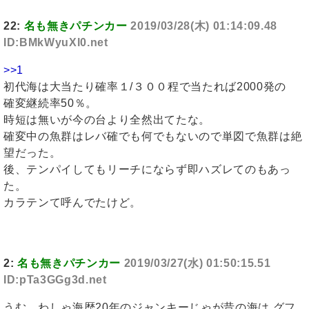
22:
名も無きパチンカー
2019/03/28(木) 01:14:09.48
ID:BMkWyuXl0.net
>>1
初代海は大当たり確率１/３００程で当たれば2000発の
確変継続率50％。
時短は無いが今の台より全然出てたな。
確変中の魚群はレバ確でも何でもないので単図で魚群は絶
望だった。
後、テンパイしてもリーチにならず即ハズレてのもあっ
た。
カラテンて呼んでたけど。
2:
名も無きパチンカー
2019/03/27(水) 01:50:15.51
ID:pTa3GGg3d.net
うむ、わしゃ海歴20年のジャンキーじゃが昔の海は グフ