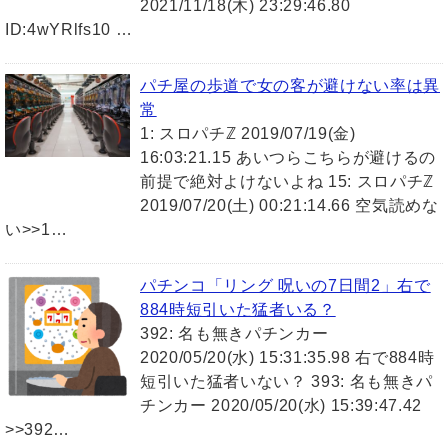
2021/11/18(木) 23:29:46.80
ID:4wYRlfs10 …
パチ屋の歩道で女の客が避けない率は異
常
1: スロパチℤ 2019/07/19(金)
16:03:21.15 あいつらこちらが避けるの
前提で絶対よけないよね 15: スロパチℤ
2019/07/20(土) 00:21:14.66 空気読めな
い>>1…
パチンコ「リング 呪いの7日間2」右で
884時短引いた猛者いる？
392: 名も無きパチンカー
2020/05/20(水) 15:31:35.98 右で884時
短引いた猛者いない？ 393: 名も無きパ
チンカー 2020/05/20(水) 15:39:47.42
>>392…