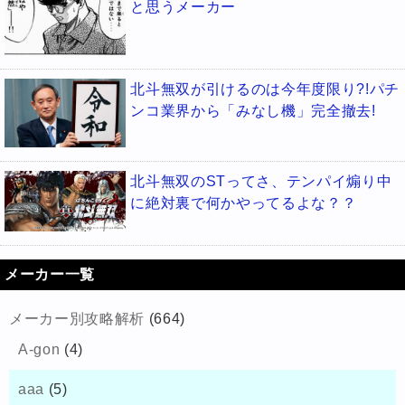
と思うメーカー
北斗無双が引けるのは今年度限り?!パチ
ンコ業界から「みなし機」完全撤去!
北斗無双のSTってさ、テンパイ煽り中
に絶対裏で何かやってるよな？？
メーカー一覧
メーカー別攻略解析
(664)
A-gon
(4)
aaa
(5)