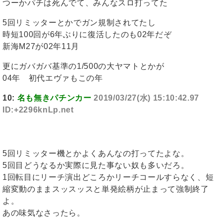
つーかパチは死んでて、みんなスロ打ってた
5回リミッターとかでガン規制されてたし
時短100回が6年ぶりに復活したのも02年だぞ
新海M27が02年11月
更にガバガバ基準の1/500の大ヤマトとかが
04年 初代エヴァもこの年
10:
名も無きパチンカー
2019/03/27(水) 15:10:42.97
ID:+2296knLp.net
5回リミッター機とかよくあんなの打ってたよな。
5回目どうなるか実際に見た事ない奴も多いだろ。
1回転目にリーチ演出どころかリーチコールすらなく、短
縮変動のままスッスッスと単発絵柄が止まって強制終了
よ。
あの味気なさったら。