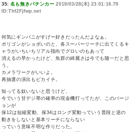
35:
名も無きパチンカー
2019/03/28(木) 23:01:16.79
ID:Thf2Fjfwp.net
何気にギンパニがすげー好きだったんだよなぁ。
ポリゴンがショボいのと、各スーパーリーチに出てくるキ
ャラがいちいちリアル指向でグロいのもあって
消えるの早かったけど、魚群の綺麗さは今でも随一だと思
う。
カメラワークがいいよ。
再抽選の演出もピカイチ。
知ってる奴いないと思うけど、
今でいう甘デジ帯の確率の現金機打ってたが、このバージ
ョンが
保12は短縮変動、保34はロング変動っていう普段と逆の
動きをしないと基本リーチにならない
っていう意味不明な作りだった。