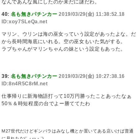
なんであんな風にしたのか未だに謎だわ。
40:
名も無きパチンカー
2019/03/29(金) 11:38:52.18
ID:xoy7SLeQa.net
マリン、ウリンは海の巫女っていう設定があったよな。だ
から長時間海底にいれる。空の巫女もいた気がする。
ラブちゃんがマリンちゃんの妹という設定もあった。
39:
名も無きパチンカー
2019/03/29(金) 10:27:38.16
ID:8n4R5C8rM.net
仕事帰りに新海物語打って10万円勝ったことあったなぁ
50％＆時短程度の台でよー勝ててたわ
M27世代だけどギンパラはみなし機とか置いてある店いけば普通
に見れたな(´・ω・`)