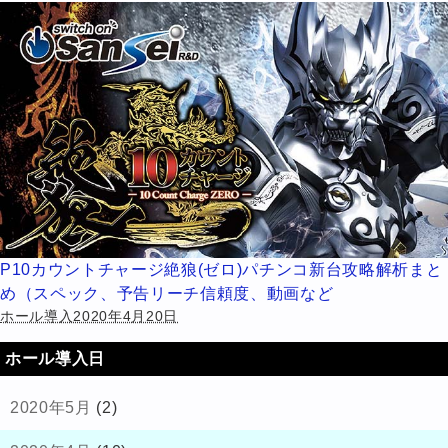
P10カウントチャージ絶狼(ゼロ)パチンコ新台攻略解析まと
め（スペック、予告リーチ信頼度、動画など
ホール導入2020年4月20日
ホール導入日
2020年5月
(2)