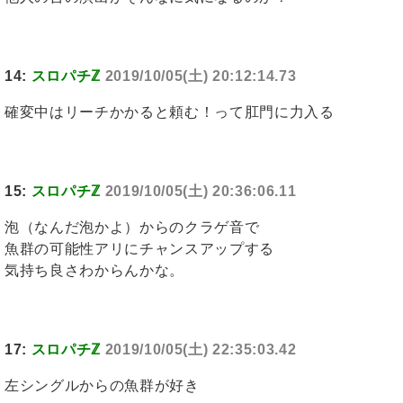
14:
スロパチℤ
2019/10/05(土) 20:12:14.73
確変中はリーチかかると頼む！って肛門に力入る
15:
スロパチℤ
2019/10/05(土) 20:36:06.11
泡（なんだ泡かよ）からのクラゲ音で
魚群の可能性アリにチャンスアップする
気持ち良さわからんかな。
17:
スロパチℤ
2019/10/05(土) 22:35:03.42
左シングルからの魚群が好き