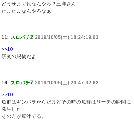
どうせまぐれなんやろ？三洋さん
たまたまなんやろなぁ
11:
スロパチℤ
2019/10/05(土) 18:24:19.63
>>10
研究の賜物だよ
16:
スロパチℤ
2019/10/05(土) 20:47:32.62
>>10
魚群はギンパラからだけどその時の魚群はリーチの瞬間に
発生した。
その方が脳汁でる。