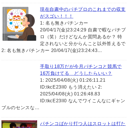
現在自粛中のパチプロのこれまでの収支
がスゴい！！！
1: 名も無きパチンカー
20/04/17(金)23:24:29 自粛で暇なパチプ
ロ（笑）だけどなんか質問あるか？ 特
定されないと分からんこと以外答えるで
2: 名も無きパチンカー 20/04/17(金)23:24:43…
手取り18万だが今月パチンコと競馬で
16万負けてる どうしたらいい？
1: 2025/04/08(火) 01:26:11.21
ID:tkcE23Il0 もう消えたい 2:
2025/04/08(火) 01:26:48.83
ID:tkcE23Il0 なんでワイこんなにギャン
ブルのセンスな…
パチンコばかり打つ人はスロットは打た