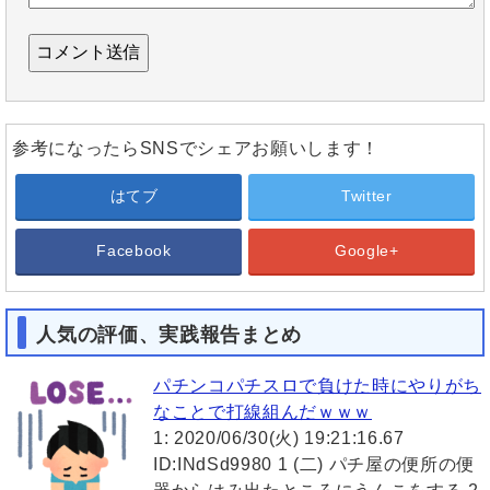
参考になったらSNSでシェアお願いします！
はてブ
Twitter
Facebook
Google+
人気の評価、実践報告まとめ
パチンコパチスロで負けた時にやりがち
なことで打線組んだｗｗｗ
1: 2020/06/30(火) 19:21:16.67
ID:INdSd9980 1 (二) パチ屋の便所の便