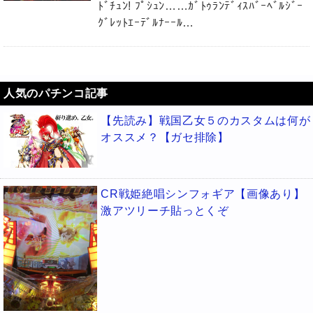
ﾄﾞﾁｭﾝ! ﾌﾟｼｭﾝ……ｶﾞﾄｩﾗﾝﾃﾞｨｽﾊﾞｰﾍﾞﾙｼﾞｰ
ｸﾞﾚｯﾄｴｰﾃﾞﾙﾅｰｰﾙ…
人気のパチンコ記事
【先読み】戦国乙女５のカスタムは何が
オススメ？【ガセ排除】
CR戦姫絶唱シンフォギア【画像あり】
激アツリーチ貼っとくぞ