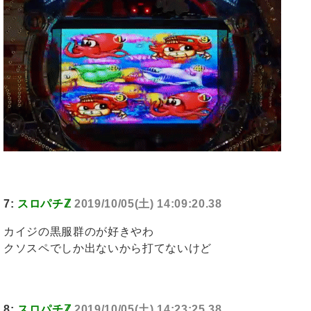
7:
スロパチℤ
2019/10/05(土) 14:09:20.38
カイジの黒服群のが好きやわ
クソスペでしか出ないから打てないけど
8:
スロパチℤ
2019/10/05(土) 14:23:25.38