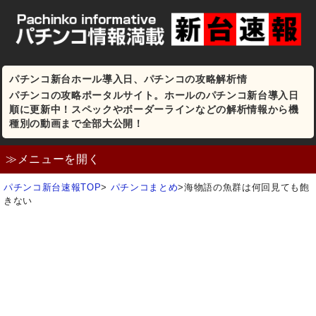
パチンコ新台ホール導入日、パチンコの攻略解析情
パチンコの攻略ポータルサイト。ホールのパチンコ新台導入日
順に更新中！スペックやボーダーラインなどの解析情報から機
種別の動画まで全部大公開！
≫メニューを開く
パチンコ新台速報TOP
>
パチンコまとめ
>
海物語の魚群は何回見ても飽
きない