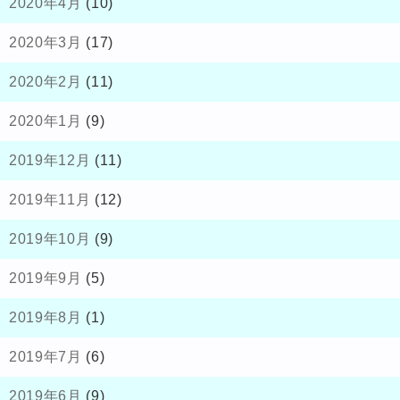
2020年4月
(10)
2020年3月
(17)
2020年2月
(11)
2020年1月
(9)
2019年12月
(11)
2019年11月
(12)
2019年10月
(9)
2019年9月
(5)
2019年8月
(1)
2019年7月
(6)
2019年6月
(9)