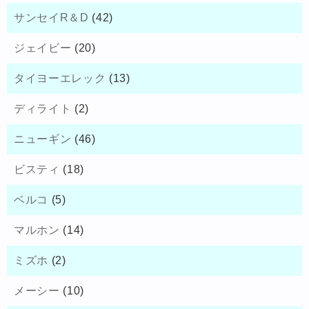
サンセイR＆D
(42)
ジェイビー
(20)
タイヨーエレック
(13)
ディライト
(2)
ニューギン
(46)
ビスティ
(18)
ベルコ
(5)
マルホン
(14)
ミズホ
(2)
メーシー
(10)