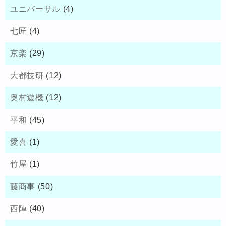
ユニバーサル
(4)
七匠
(4)
京楽
(29)
大都技研
(12)
奥村遊機
(12)
平和
(45)
愛喜
(1)
竹屋
(1)
藤商事
(50)
西陣
(40)