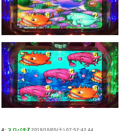
4:
スロパチℤ
2019/10/05(土) 07:52:42.44