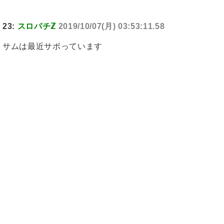
23:
スロパチℤ
2019/10/07(月) 03:53:11.58
サムは最近サボっています