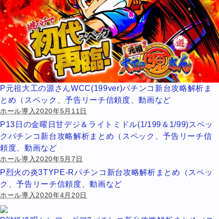
P元祖大工の源さんWCC(199ver)パチンコ新台攻略解析ま
とめ（スペック、予告リーチ信頼度、動画など
ホール導入2020年5月11日
P13日の金曜日甘デジ＆ライトミドル(1/199＆1/99)スペッ
クパチンコ新台攻略解析まとめ（スペック、予告リーチ信
頼度、動画など
ホール導入2020年5月7日
P烈火の炎3TYPE-Rパチンコ新台攻略解析まとめ（スペッ
ク、予告リーチ信頼度、動画など
ホール導入2020年4月20日