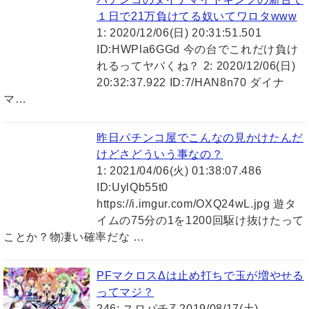
１日で21万負けてる奴いてワロタwww
1: 2020/12/06(日) 20:31:51.501
ID:HWPla6GGd 今の台でこれだけ負け
れるってヤバくね？ 2: 2020/12/06(日)
20:32:37.922 ID:7/HAN8n70 ダイナ
マ…
昨日パチンコ屋でこんなの見かけたんだ
けどさどういう事なの？
1: 2021/04/06(火) 01:38:07.486
ID:UylQb55t0
https://i.imgur.com/OXQ24wL.jpg 遊タ
イムの75分の1を1200回駆け抜けたって
ことか？物凄い確率だな …
PFマクロスΔは止め打ちで玉が増やせる
ってマジ？
246: スロパチℤ 2019/08/17(土)