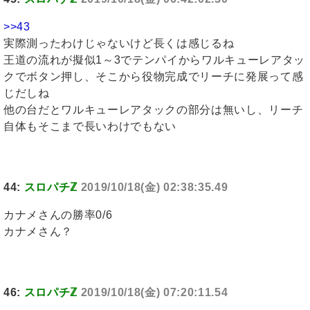
>>43
実際測ったわけじゃないけど長くは感じるね
王道の流れが擬似1～3でテンパイからワルキューレアタッ
クでボタン押し、そこから役物完成でリーチに発展って感
じだしね
他の台だとワルキューレアタックの部分は無いし、リーチ
自体もそこまで長いわけでもない
44:
スロパチℤ
2019/10/18(金) 02:38:35.49
カナメさんの勝率0/6
カナメさん？
46:
スロパチℤ
2019/10/18(金) 07:20:11.54