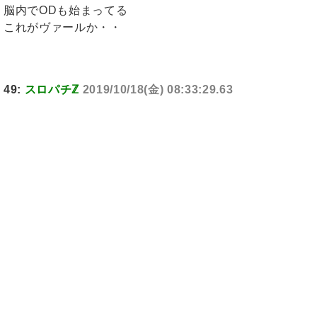
脳内でODも始まってる
これがヴァールか・・
49:
スロパチℤ
2019/10/18(金) 08:33:29.63