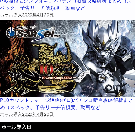
P戦姫絶唱シンフォギア2パチンコ新台攻略解析まとめ（ス
ペック、予告リーチ信頼度、動画など
ホール導入2020年4月20日
P10カウントチャージ絶狼(ゼロ)パチンコ新台攻略解析まと
め（スペック、予告リーチ信頼度、動画など
ホール導入2020年4月20日
ホール導入日