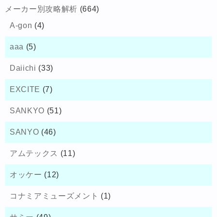
メーカー別攻略解析
(664)
A-gon
(4)
aaa
(5)
Daiichi
(33)
EXCITE
(7)
SANKYO
(51)
SANYO
(46)
アムテックス
(11)
オッケー
(12)
コナミアミューズメント
(1)