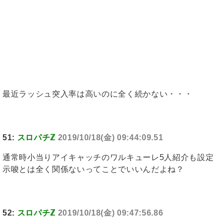
最近ラッシュ突入率は高いのに全く続かない・・・
51:
スロパチℤ
2019/10/18(金) 09:44:09.51
通常時小当りアイキャッチのワルキューレ5人紹介も設定
示唆とは全く関係ないってことでいいんだよね？
52:
スロパチℤ
2019/10/18(金) 09:47:56.86