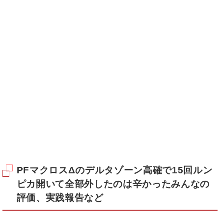
PFマクロスΔのデルタゾーン高確で15回ルン
ピカ開いて全部外したのは辛かったみんなの
評価、実践報告など