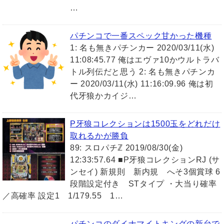
…
パチンコで一番スペック甘かった機種
1: 名も無きパチンカー 2020/03/11(水)
11:08:45.77 俺はエヴァ10かウルトラバ
トル列伝だと思う 2: 名も無きパチンカ
ー 2020/03/11(水) 11:16:09.96 俺は初
代牙狼かカイジ…
P牙狼コレクションは1500玉をどれだけ
取れるかが勝負
89: スロパチℤ 2019/08/30(金)
12:33:57.64 ■P牙狼コレクションRJ (サ
ンセイ) 新規則 新内規 へそ3個賞球 6
段階設定付き STタイプ ・大当り確率
／高確率 設定1 1/179.55 1…
パチンコのダイナマイトキングの新台で