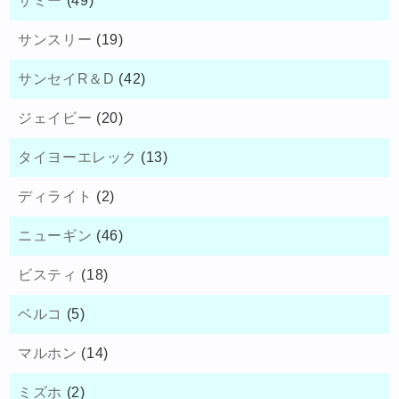
サミー
(49)
サンスリー
(19)
サンセイR＆D
(42)
ジェイビー
(20)
タイヨーエレック
(13)
ディライト
(2)
ニューギン
(46)
ビスティ
(18)
ベルコ
(5)
マルホン
(14)
ミズホ
(2)