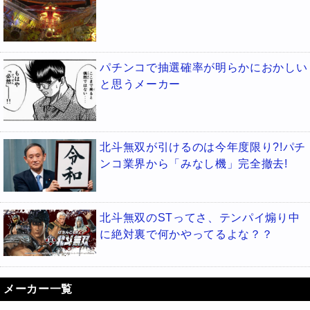
パチンコで抽選確率が明らかにおかしい
と思うメーカー
北斗無双が引けるのは今年度限り?!パチ
ンコ業界から「みなし機」完全撤去!
北斗無双のSTってさ、テンパイ煽り中
に絶対裏で何かやってるよな？？
メーカー一覧