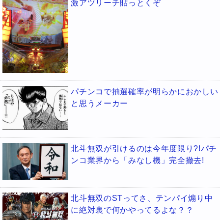
激アツリーチ貼っとくぞ
パチンコで抽選確率が明らかにおかしい
と思うメーカー
北斗無双が引けるのは今年度限り?!パチ
ンコ業界から「みなし機」完全撤去!
北斗無双のSTってさ、テンパイ煽り中
に絶対裏で何かやってるよな？？