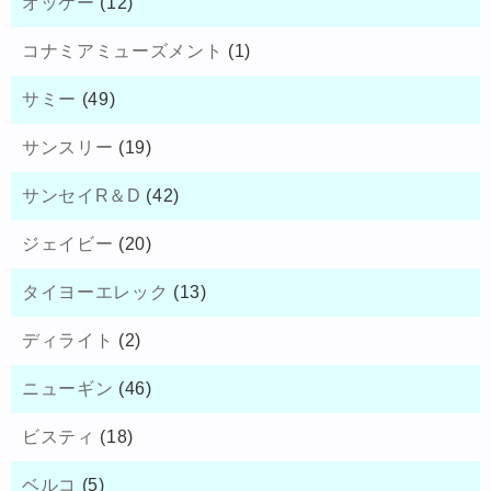
オッケー
(12)
コナミアミューズメント
(1)
サミー
(49)
サンスリー
(19)
サンセイR＆D
(42)
ジェイビー
(20)
タイヨーエレック
(13)
ディライト
(2)
ニューギン
(46)
ビスティ
(18)
ベルコ
(5)