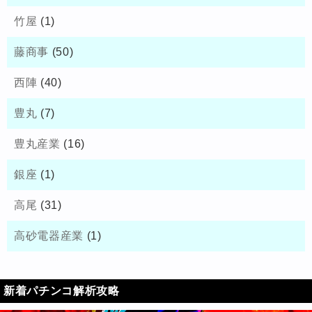
竹屋
(1)
藤商事
(50)
西陣
(40)
豊丸
(7)
豊丸産業
(16)
銀座
(1)
高尾
(31)
高砂電器産業
(1)
新着パチンコ解析攻略