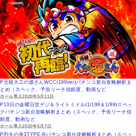
P元祖大工の源さんWCC(199ver)パチンコ新台攻略解析ま
とめ（スペック、予告リーチ信頼度、動画など
ホール導入2020年5月11日
P13日の金曜日甘デジ＆ライトミドル(1/199＆1/99)スペッ
クパチンコ新台攻略解析まとめ（スペック、予告リーチ信
頼度、動画など
ホール導入2020年5月7日
P烈火の炎3TYPE-Rパチンコ新台攻略解析まとめ（スペッ