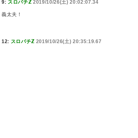
9:
スロパチℤ
2019/10/26(土) 20:02:07.34
義太夫！
12:
スロパチℤ
2019/10/26(土) 20:35:19.67