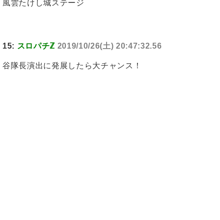
風雲たけし城ステージ
15:
スロパチℤ
2019/10/26(土) 20:47:32.56
谷隊長演出に発展したら大チャンス！