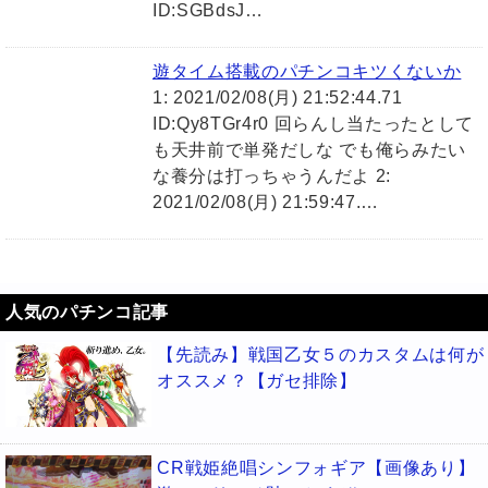
ID:SGBdsJ…
遊タイム搭載のパチンコキツくないか
1: 2021/02/08(月) 21:52:44.71
ID:Qy8TGr4r0 回らんし当たったとして
も天井前で単発だしな でも俺らみたい
な養分は打っちゃうんだよ 2:
2021/02/08(月) 21:59:47.…
人気のパチンコ記事
【先読み】戦国乙女５のカスタムは何が
オススメ？【ガセ排除】
CR戦姫絶唱シンフォギア【画像あり】