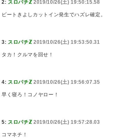
2:
スロパチℤ
2019/10/26(土) 19:50:15.58
ビートきよしカットイン発生でハズレ確定。
3:
スロパチℤ
2019/10/26(土) 19:53:50.31
タカ！クルマを回せ！
4:
スロパチℤ
2019/10/26(土) 19:56:07.35
早く寝ろ！コノヤロー！
5:
スロパチℤ
2019/10/26(土) 19:57:28.03
コマネチ！