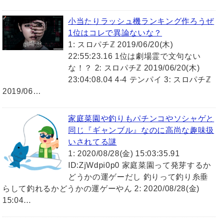
小当たりラッシュ機ランキング作ろうぜ
1位はコレで異論ないな？
1: スロパチℤ 2019/06/20(木)
22:55:23.16 1位は劇場霊で文句ない
な！？ 2: スロパチℤ 2019/06/20(木)
23:04:08.04 4-4 テンパイ 3: スロパチℤ
2019/06…
家庭菜園や釣りもパチンコやソシャゲと
同じ『ギャンブル』なのに高尚な趣味扱
いされてる謎
1: 2020/08/28(金) 15:03:35.91
ID:ZjWdpi0p0 家庭菜園って発芽するか
どうかの運ゲーだし 釣りって釣り糸垂
らして釣れるかどうかの運ゲーやん 2: 2020/08/28(金)
15:04…