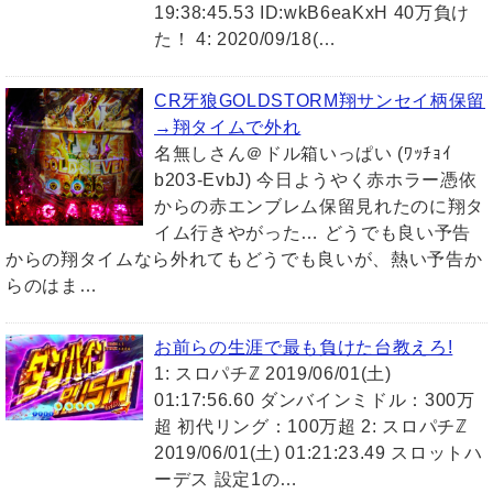
19:38:45.53 ID:wkB6eaKxH 40万負け
た！ 4: 2020/09/18(…
CR牙狼GOLDSTORM翔サンセイ柄保留
→翔タイムで外れ
名無しさん＠ドル箱いっぱい (ﾜｯﾁｮｲ
b203-EvbJ) 今日ようやく赤ホラー憑依
からの赤エンブレム保留見れたのに翔タ
イム行きやがった… どうでも良い予告
からの翔タイムなら外れてもどうでも良いが、熱い予告か
らのはま…
お前らの生涯で最も負けた台教えろ!
1: スロパチℤ 2019/06/01(土)
01:17:56.60 ダンバインミドル：300万
超 初代リング：100万超 2: スロパチℤ
2019/06/01(土) 01:21:23.49 スロットハ
ーデス 設定1の…