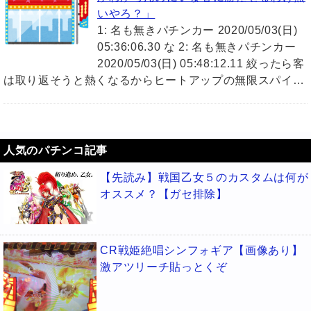
いやろ？」
1: 名も無きパチンカー 2020/05/03(日)
05:36:06.30 な 2: 名も無きパチンカー
2020/05/03(日) 05:48:12.11 絞ったら客
は取り返そうと熱くなるからヒートアップの無限スパイ…
人気のパチンコ記事
【先読み】戦国乙女５のカスタムは何が
オススメ？【ガセ排除】
CR戦姫絶唱シンフォギア【画像あり】
激アツリーチ貼っとくぞ