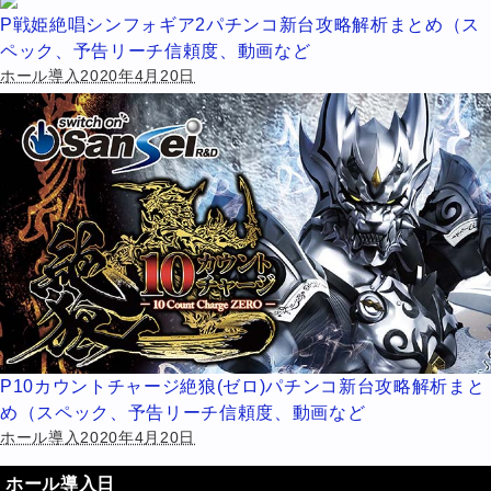
P戦姫絶唱シンフォギア2パチンコ新台攻略解析まとめ（ス
ペック、予告リーチ信頼度、動画など
ホール導入2020年4月20日
P10カウントチャージ絶狼(ゼロ)パチンコ新台攻略解析まと
め（スペック、予告リーチ信頼度、動画など
ホール導入2020年4月20日
ホール導入日