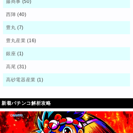
藤商事
(50)
西陣
(40)
豊丸
(7)
豊丸産業
(16)
銀座
(1)
高尾
(31)
高砂電器産業
(1)
新着パチンコ解析攻略