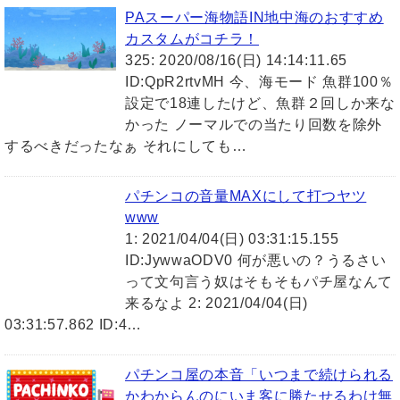
PAスーパー海物語IN地中海のおすすめ
カスタムがコチラ！
325: 2020/08/16(日) 14:14:11.65
ID:QpR2rtvMH 今、海モード 魚群100％
設定で18連したけど、魚群２回しか来な
かった ノーマルでの当たり回数を除外
するべきだったなぁ それにしても…
パチンコの音量MAXにして打つヤツ
www
1: 2021/04/04(日) 03:31:15.155
ID:JywwaODV0 何が悪いの？うるさい
って文句言う奴はそもそもパチ屋なんて
来るなよ 2: 2021/04/04(日)
03:31:57.862 ID:4…
パチンコ屋の本音「いつまで続けられる
かわからんのにいま客に勝たせるわけ無