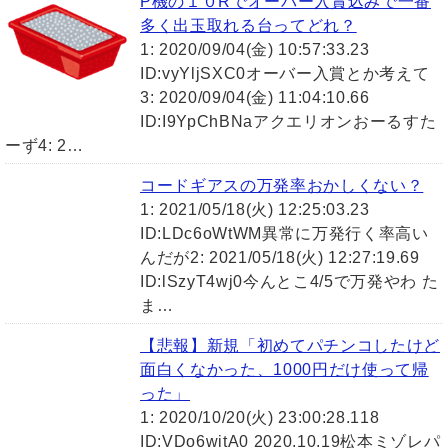
P機の１０Rでオーバー入賞込みで一番
多く出玉取れる台ってどれ？
1: 2020/09/04(金) 10:57:33.23
ID:vyYljSXC0オーバー入賞とか考えて
3: 2020/09/04(金) 11:04:10.66
ID:I9YpChBNaアクエリオンおーるすた
ーず4: 2…
コードギアスの万発率おかしくない？
1: 2021/05/18(火) 12:25:03.23
ID:LDc6oWtWM異常に万発行く率高い
んだが2: 2021/05/18(火) 12:27:19.69
ID:lSzyT4wj0今んとこ4/5で万発やわ た
ま…
【悲報】新規「初めてパチンコしたけど
面白くなかった、1000円だけ使って帰
った」
1: 2020/10/20(火) 23:00:28.118
ID:VDo6witA0 2020.10.19松本ミゾレパ