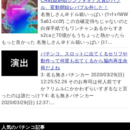
CR戦姫絶唱シンフォギア入賞レバブ
ル、変動開始レバブル外した！
名無しさん＠ドル箱いっぱい (ﾜｯﾁｮｲWW
5a61-cc0f) この台確定待ちじゃないのと
白保手紙でもワンチャンあるからすき
s2caと70億がもうちょっと熱かったら
もっと良かった 名無しさん＠ドル箱いっぱい (ｽﾌ…
パチンコ、スロットに出てくるセリフや
動作って何度も出てくるから脳内再生余
裕だよね
3: 名も無きパチンカー 2020/03/29(日)
12:25:52.26 そのお寿司は何人前です
か？リムルにかかわずらいすぎるなと言
ったのは誰だっけ？4: 名も無きパチンカー
2020/03/29(日) 12:37:…
人気のパチンコ記事