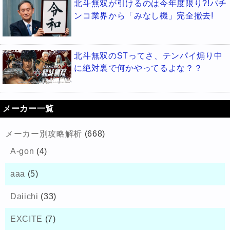
北斗無双が引けるのは今年度限り?!パチ
ンコ業界から「みなし機」完全撤去!
北斗無双のSTってさ、テンパイ煽り中
に絶対裏で何かやってるよな？？
メーカー一覧
メーカー別攻略解析
(668)
A-gon
(4)
aaa
(5)
Daiichi
(33)
EXCITE
(7)