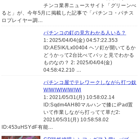
チンコ業界ニュースサイト「グリーンべ
ると」が、今年5月に掲載した記事で「パチンコ・パチス
ロプレイヤー調…
パチンコの釘の見方わかる人いる？
1: 2025/04/04(金) 04:57:22.353
ID:AE5lK/Lx00404 ヘソ釘が開いてるか
どうかって2台比べてパッと見でわかる
ものなの？ 2: 2025/04/04(金)
04:58:42.210 …
パチンコ屋でテレワークしながら打つ奴
WIWIWIWIWIWI
1: 2021/05/31(月) 10:58:02.14
ID:Sqdm4AH80マルハンで膝にiPad置
いて作業しながら打ってて草だ2:
2021/05/31(月) 10:58:58.02
ID:453uHSYdF有能…