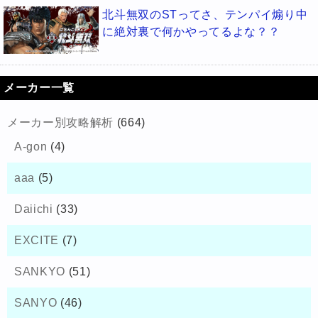
北斗無双のSTってさ、テンパイ煽り中
に絶対裏で何かやってるよな？？
メーカー一覧
メーカー別攻略解析
(664)
A-gon
(4)
aaa
(5)
Daiichi
(33)
EXCITE
(7)
SANKYO
(51)
SANYO
(46)