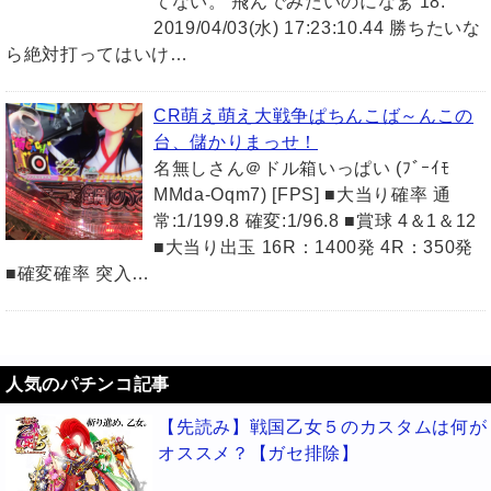
てない。 飛んでみたいのになぁ 18:
2019/04/03(水) 17:23:10.44 勝ちたいな
ら絶対打ってはいけ…
CR萌え萌え大戦争ぱちんこば～んこの
台、儲かりまっせ！
名無しさん＠ドル箱いっぱい (ﾌﾞｰｲﾓ
MMda-Oqm7) [FPS] ■大当り確率 通
常:1/199.8 確変:1/96.8 ■賞球 4＆1＆12
■大当り出玉 16R：1400発 4R：350発
■確変確率 突入…
人気のパチンコ記事
【先読み】戦国乙女５のカスタムは何が
オススメ？【ガセ排除】