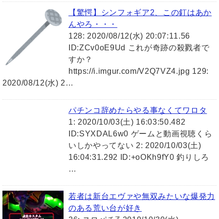
【驚愕】シンフォギア2、この釘はあか
んやろ・・・
128: 2020/08/12(水) 20:07:11.56
ID:ZCv0oE9Ud これが奇跡の殺戮者で
すか？
https://i.imgur.com/V2Q7VZ4.jpg 129:
2020/08/12(水) 2…
パチンコ辞めたらやる事なくてワロタ
1: 2020/10/03(土) 16:03:50.482
ID:SYXDAL6w0 ゲームと動画視聴くら
いしかやってない 2: 2020/10/03(土)
16:04:31.292 ID:+oOKh9fY0 釣りしろ
…
若者は新台エヴァや無双みたいな爆発力
のある荒い台が好き