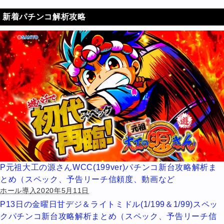
新着パチンコ解析攻略
P元祖大工の源さんWCC(199ver)パチンコ新台攻略解析ま
とめ（スペック、予告リーチ信頼度、動画など
ホール導入2020年5月11日
P13日の金曜日甘デジ＆ライトミドル(1/199＆1/99)スペッ
クパチンコ新台攻略解析まとめ（スペック、予告リーチ信