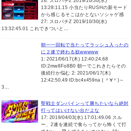
26: スロパチℤ 2019/10/30(水)
13:28:11.15 小当たりRUSHの新モード
から感じるそこはかとないソシャゲ感
27: スロパチℤ 2019/10/30(水)
13:32:45.01 これできついと…
朝一一回転で当たってラッシュ入ったの
に２連で終わる奴wwwww
1: 2021/06/17(木) 12:40:24.68
ID:2mw8Fo8B0 朝一でこれきたらその
後続行か悩む 2: 2021/06/17(木)
12:42:50.49 ID:bc4x459na ( ＾∀＾)～
3…
聖戦士ダンバインって勝ちたいなら絶対
打ってはいけない台だよな
17: 2019/04/03(水) 17:01:49.06 スル
ー、2連を連続で食らってから怖くて打