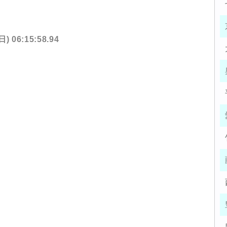
日) 06:15:58.94