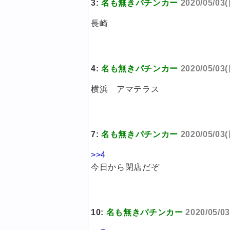
3:
名も無きパチンカー
2020/05/03(
長崎
4:
名も無きパチンカー
2020/05/03(
横浜 アマテラス
7:
名も無きパチンカー
2020/05/03(
>>4
今日から閉店だぞ
10:
名も無きパチンカー
2020/05/03