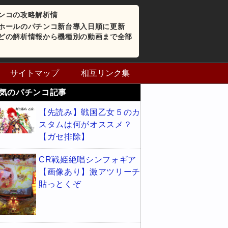
ンコの攻略解析情
ホールのパチンコ新台導入日順に更新
どの解析情報から機種別の動画まで全部
サイトマップ
相互リンク集
気のパチンコ記事
【先読み】戦国乙女５のカ
スタムは何がオススメ？
【ガセ排除】
CR戦姫絶唱シンフォギア
【画像あり】激アツリーチ
貼っとくぞ