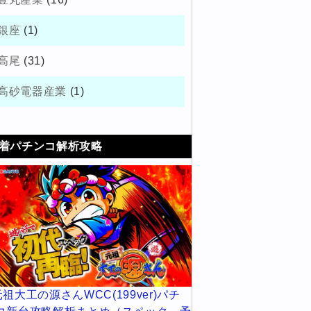
銀座
(1)
高尾
(31)
高砂電器産業
(1)
着パチンコ解析攻略
元祖大工の源さんWCC(199ver)パチ