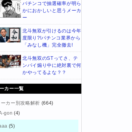
パチンコで抽選確率が明ら
かにおかしいと思うメーカ
ー
北斗無双が引けるのは今年
度限り?!パチンコ業界から
「みなし機」完全撤去!
北斗無双のSTってさ、テ
ンパイ煽り中に絶対裏で何
かやってるよな？？
ーカー一覧
メーカー別攻略解析
(664)
A-gon
(4)
aaa
(5)