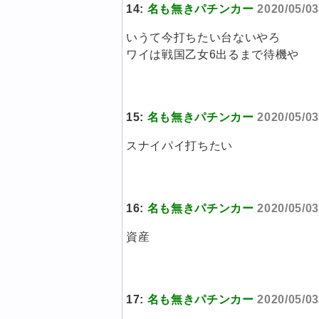
14:
名も無きパチンカー
2020/05/03
いうて今打ちたい台ないやろ
ワイは戦国乙女6出るまで待機や
15:
名も無きパチンカー
2020/05/03
スナイパイ打ちたい
16:
名も無きパチンカー
2020/05/03
資産
17:
名も無きパチンカー
2020/05/03