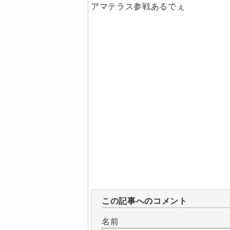
アマテラス参戦あるでぇ
この記事へのコメント
名前