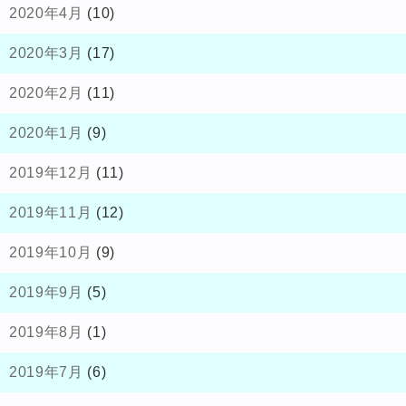
2020年4月
(10)
2020年3月
(17)
2020年2月
(11)
2020年1月
(9)
2019年12月
(11)
2019年11月
(12)
2019年10月
(9)
2019年9月
(5)
2019年8月
(1)
2019年7月
(6)