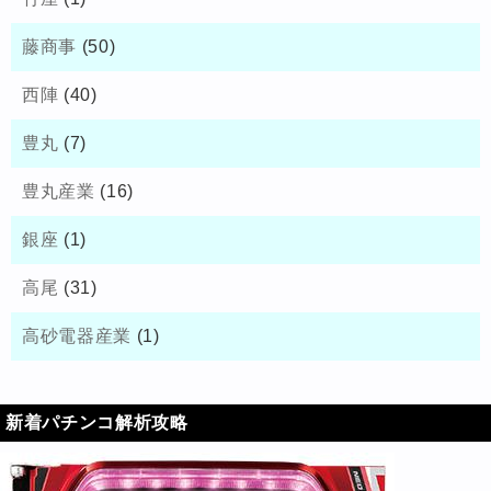
藤商事
(50)
西陣
(40)
豊丸
(7)
豊丸産業
(16)
銀座
(1)
高尾
(31)
高砂電器産業
(1)
新着パチンコ解析攻略