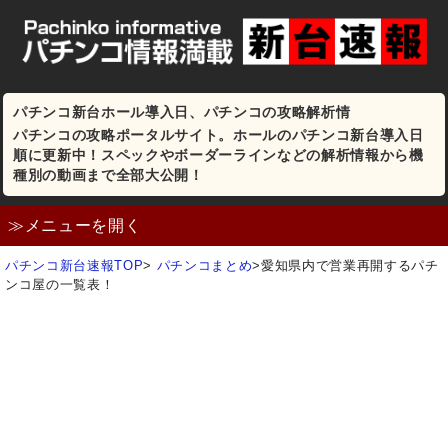
パチンコ新台ホール導入日、パチンコの攻略解析情
パチンコの攻略ポータルサイト。ホールのパチンコ新台導入日
順に更新中！スペックやボーダーラインなどの解析情報から機
種別の動画まで全部大公開！
≫メニューを開く
パチンコ新台速報TOP
>
パチンコまとめ
>
愛知県内で営業再開するパチ
ンコ屋の一覧表！