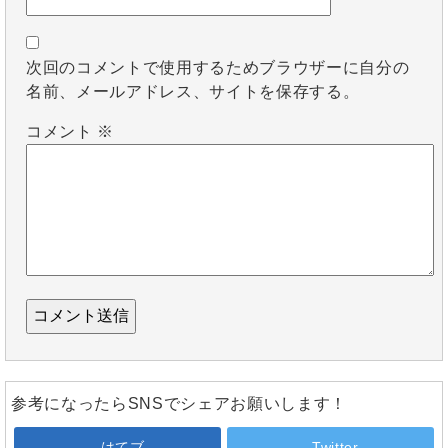
次回のコメントで使用するためブラウザーに自分の
名前、メールアドレス、サイトを保存する。
コメント
※
参考になったらSNSでシェアお願いします！
はてブ
Twitter