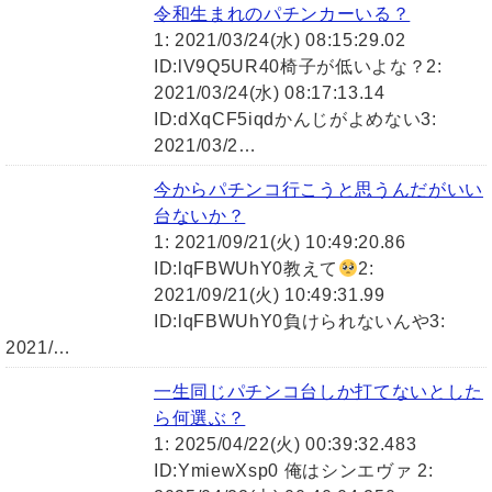
令和生まれのパチンカーいる？
1: 2021/03/24(水) 08:15:29.02
ID:lV9Q5UR40椅子が低いよな？2:
2021/03/24(水) 08:17:13.14
ID:dXqCF5iqdかんじがよめない3:
2021/03/2…
今からパチンコ行こうと思うんだがいい
台ないか？
1: 2021/09/21(火) 10:49:20.86
ID:lqFBWUhY0教えて
2:
2021/09/21(火) 10:49:31.99
ID:lqFBWUhY0負けられないんや3:
2021/…
一生同じパチンコ台しか打てないとした
ら何選ぶ？
1: 2025/04/22(火) 00:39:32.483
ID:YmiewXsp0 俺はシンエヴァ 2: