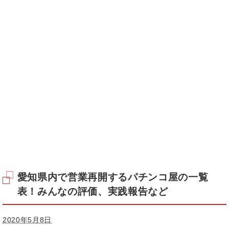
愛知県内で営業再開するパチンコ屋の一覧
表！みんなの評価、実践報告など
2020年5月8日