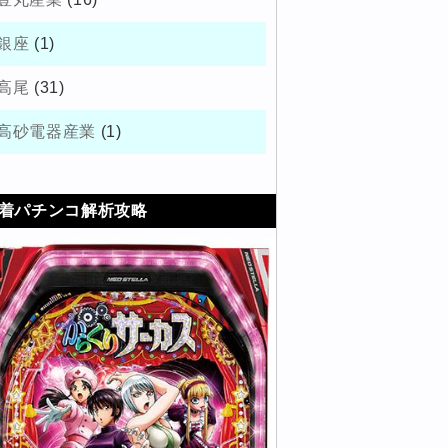
銀座
(1)
高尾
(31)
高砂電器産業
(1)
着パチンコ解析攻略