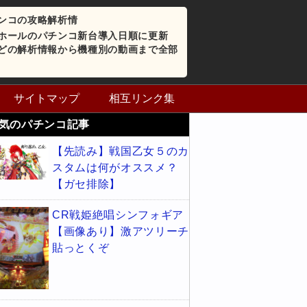
ンコの攻略解析情
ホールのパチンコ新台導入日順に更新
どの解析情報から機種別の動画まで全部
サイトマップ
相互リンク集
気のパチンコ記事
【先読み】戦国乙女５のカ
スタムは何がオススメ？
【ガセ排除】
CR戦姫絶唱シンフォギア
【画像あり】激アツリーチ
貼っとくぞ