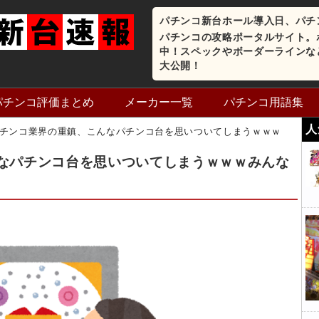
パチンコ新台ホール導入日、パチ
パチンコの攻略ポータルサイト。
中！スペックやボーダーラインな
大公開！
パチンコ評価まとめ
メーカー一覧
パチンコ用語集
人
チンコ業界の重鎮、こんなパチンコ台を思いついてしまうｗｗｗ
なパチンコ台を思いついてしまうｗｗｗみんな