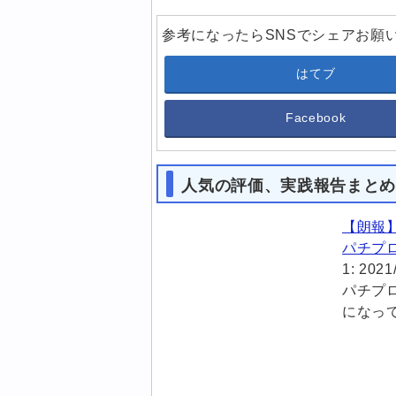
参考になったらSNSでシェアお願
はてブ
Facebook
人気の評価、実践報告まと
【朗報
パチプ
1: 202
パチプ
になっている