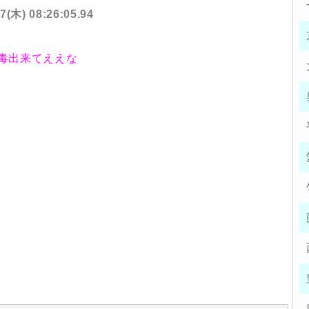
7(木) 08:26:05.94
毒出来てええな