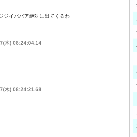
ジジイババア絶対に出てくるわ
7(木) 08:24:04.14
7(木) 08:24:21.68