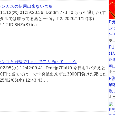
チンカスの信用出来ない言葉
0/11/12(木) 01:19:23.36 ID:ndml7kBH0 もう引退した(す
ータルでは勝ってるあと一つは？2: 2020/11/12(木)
P
22.12 ID:8NZxS7ioa…
ン
告
ホー
P
(
略
チンコと競輪で1ヶ月で二万負けてしまう
頼
5/02/05(水) 12:42:09.41 ID:dcjp7FuU0 今日も1パチえと
ホ
00円で当ててはーです突破出来ずに3000円負けた死にた
P
25/02/05(水) 12:43:43.…
解
度
ホー
P