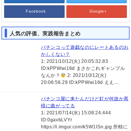
Facebook
Google+
人気の評価、実践報告まとめ
パチンコって遊戯なのにレートあるのお
かしくない？
1: 2021/10/12(火) 20:05:32.83
ID:kPPWwi16d まさかこれギャンブル
なんか？
2: 2021/10/12(火)
20:06:56.29 ID:kPPWwi16d ええ…
パチンコ屋に来たんだけど釘が何故か異
様に曲がってる
1: 2021/07/14(水) 15:08:24.444
ID:0gavbLVYr
https://i.imgur.com/k5W1ISn.jpg 所轄に