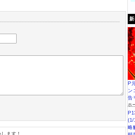
新
P
ン
告
ホー
P
(
略
いします！
頼