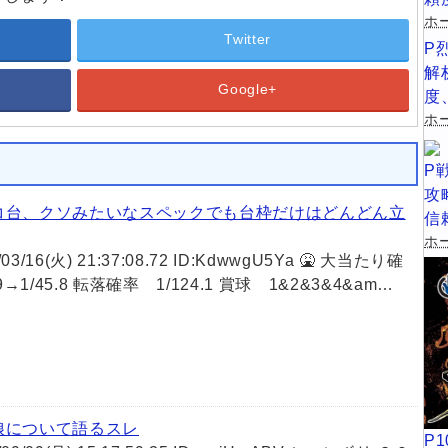
ホ
Twitter
P
解
Google+
度
ホー
め
P
攻
コ台、クソみたいなスペックでも台枠だけはどんどん立
信
ホー
1/03/16(火) 21:37:08.72 ID:KdwwgU5Ya 🤮 大当たり確
.9→1/45.8 転落確率 1/124.1 賞球 1&2&3&4&am…
娘について語るスレ
P