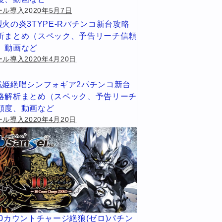
ール導入2020年5月7日
烈火の炎3TYPE-Rパチンコ新台攻略
析まとめ（スペック、予告リーチ信頼
、動画など
ル導入2020年4月20日
戦姫絶唱シンフォギア2パチンコ新台
略解析まとめ（スペック、予告リーチ
頼度、動画など
ル導入2020年4月20日
10カウントチャージ絶狼(ゼロ)パチン