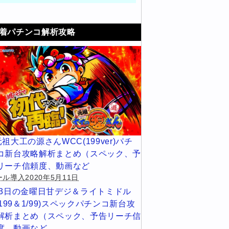
着パチンコ解析攻略
元祖大工の源さんWCC(199ver)パチ
コ新台攻略解析まとめ（スペック、予
リーチ信頼度、動画など
ル導入2020年5月11日
13日の金曜日甘デジ＆ライトミドル
1/199＆1/99)スペックパチンコ新台攻
解析まとめ（スペック、予告リーチ信
度、動画など