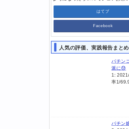
はてブ
Facebook
人気の評価、実践報告まと
パチン
派に😓
1: 202
率1/69
パチン