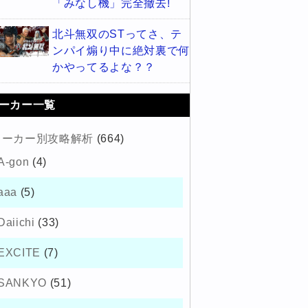
「みなし機」完全撤去!
北斗無双のSTってさ、テ
ンパイ煽り中に絶対裏で何
かやってるよな？？
ーカー一覧
メーカー別攻略解析
(664)
A-gon
(4)
aaa
(5)
Daiichi
(33)
EXCITE
(7)
SANKYO
(51)