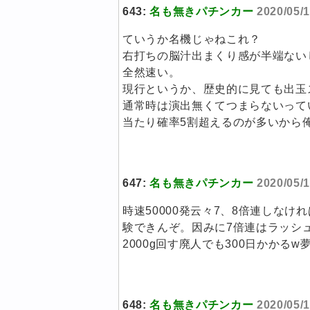
643:
名も無きパチンカー
2020/05/1
ていうか名機じゃねこれ？
右打ちの脳汁出まくり感が半端ないし
全然速い。
現行というか、歴史的に見ても出玉
通常時は演出無くてつまらないって
当たり確率5割超えるのが多いから
647:
名も無きパチンカー
2020/05/1
時速50000発云々7、8倍連しな
験できんぞ。因みに7倍連はラッシュ
2000g回す廃人でも300日かかる
648:
名も無きパチンカー
2020/05/1