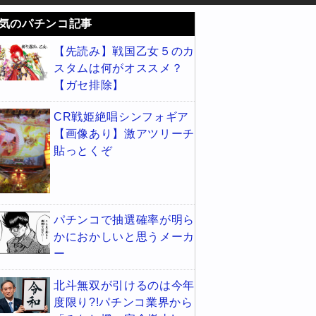
気のパチンコ記事
【先読み】戦国乙女５のカ
スタムは何がオススメ？
【ガセ排除】
CR戦姫絶唱シンフォギア
【画像あり】激アツリーチ
貼っとくぞ
パチンコで抽選確率が明ら
かにおかしいと思うメーカ
ー
北斗無双が引けるのは今年
度限り?!パチンコ業界から