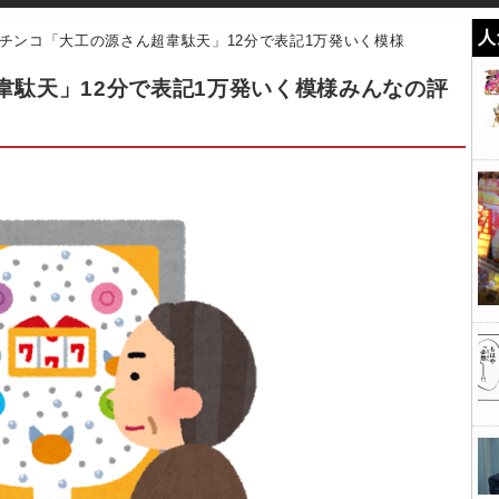
人
チンコ「大工の源さん超韋駄天」12分で表記1万発いく模様
韋駄天」12分で表記1万発いく模様みんなの評