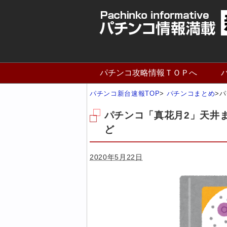
パチンコ攻略情報ＴＯＰへ
パチンコ新台速報TOP
>
パチンコまとめ
>
パ
パチンコ「真花月2」天井
ど
2020年5月22日