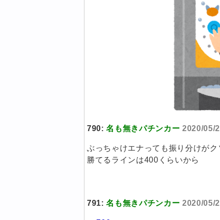
790:
名も無きパチンカー
2020/05/2
ぶっちゃけエナっても振り分けがク
勝てるラインは400くらいから
791:
名も無きパチンカー
2020/05/2