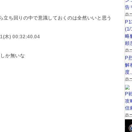
ン
告
ホー
ら立ち回りの中で意識しておくのは全然いいと思う
P
(
略
1(木) 00:32:40.04
頼
ホ
うしか無いな
P
解
度
ホー
P
攻
信
ホー