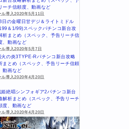
コ新台攻略解析まとめ（スペック、予
リーチ信頼度、動画など
ル導入2020年5月11日
13日の金曜日甘デジ＆ライトミドル
1/199＆1/99)スペックパチンコ新台攻
解析まとめ（スペック、予告リーチ信
度、動画など
ール導入2020年5月7日
烈火の炎3TYPE-Rパチンコ新台攻略
析まとめ（スペック、予告リーチ信頼
、動画など
ル導入2020年4月20日
戦姫絶唱シンフォギア2パチンコ新台
略解析まとめ（スペック、予告リーチ
頼度、動画など
ル導入2020年4月20日