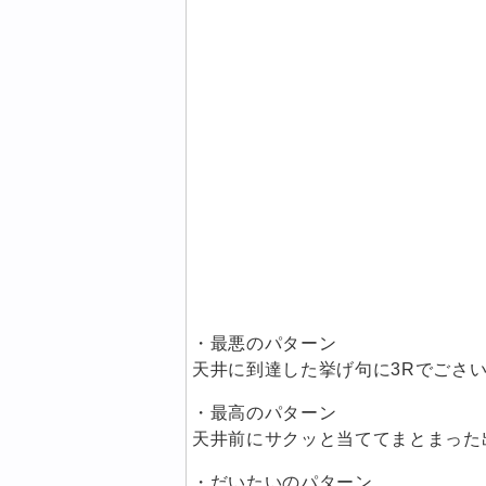
・最悪のパターン
天井に到達した挙げ句に3Rでごさ
・最高のパターン
天井前にサクッと当ててまとまった
・だいたいのパターン