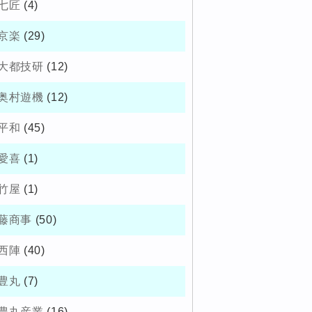
七匠
(4)
京楽
(29)
大都技研
(12)
奥村遊機
(12)
平和
(45)
愛喜
(1)
竹屋
(1)
藤商事
(50)
西陣
(40)
豊丸
(7)
豊丸産業
(16)