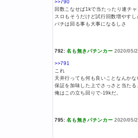
>>790
回数こなせば1kで当たったり連チ
スロもそうだけど試行回数増やすし
パチは回る事も大事になるしさ
792:
名も無きパチンカー
2020/05/2
>>791
これ
天井行っても何も良いことなんかな
保証を加味した上でさっさと当たる
俺はこの立ち回りで-19kだ。
795:
名も無きパチンカー
2020/05/2