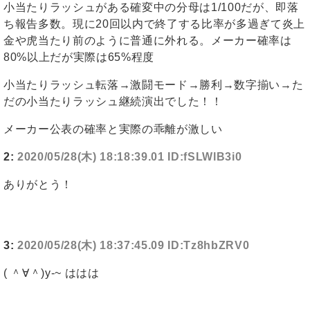
小当たりラッシュがある確変中の分母は1/100だが、即落
ち報告多数。現に20回以内で終了する比率が多過ぎて炎上
金や虎当たり前のように普通に外れる。メーカー確率は
80%以上だが実際は65%程度
小当たりラッシュ転落→激闘モード→勝利→数字揃い→た
だの小当たりラッシュ継続演出でした！！
メーカー公表の確率と実際の乖離が激しい
2:
2020/05/28(木) 18:18:39.01 ID:fSLWlB3i0
ありがとう！
3:
2020/05/28(木) 18:37:45.09 ID:Tz8hbZRV0
( ＾∀＾)y-~ ははは