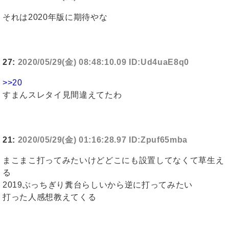
それは2020年版に期待やな
27:
2020/05/29(金) 08:48:10.09 ID:Ud4uaE8q0
>>20
すまんスレタイ見間違えてたわ
21:
2020/05/29(金) 01:16:28.97 ID:Zpuf65mba
まこまこ打ってみたいけどどこにも設置してなくて草生え
る
2019ぶっちぎり糞台らしいから逆に打ってみたい
打った人感想教えてくる