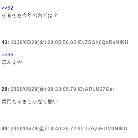
>>32
そもそも今年の台では？
43:
2020/05/29(金) 20:05:50.05 ID:ZSOh6QaRaNIKU
>>36
ほんまや
28:
2020/05/29(金) 09:33:05.79 ID:ARLU27Gsr
黄門ちゃまもかなり酷い
33:
2020/05/29(金) 14:40:26.72 ID:TZeyvFDM0NIKU