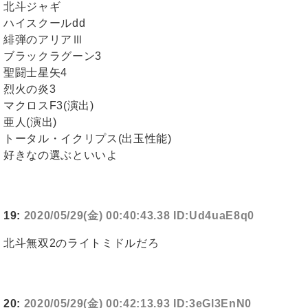
北斗ジャギ
ハイスクールdd
緋弾のアリアⅢ
ブラックラグーン3
聖闘士星矢4
烈火の炎3
マクロスF3(演出)
亜人(演出)
トータル・イクリプス(出玉性能)
好きなの選ぶといいよ
19:
2020/05/29(金) 00:40:43.38 ID:Ud4uaE8q0
北斗無双2のライトミドルだろ
20:
2020/05/29(金) 00:42:13.93 ID:3eGl3EnN0