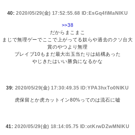
40:
2020/05/29(金) 17:52:55.68 ID:EsGq4fiMaNIKU
>>38
だからまこまこ
まじで無理ゲーでここで上がってる奴らや過去のクソ台大
賞のやつより無理
ブレイブ10もまだ最大出玉当たりは結構あった
やじきたはいい勝負になるかな
39:
2020/05/29(金) 17:30:49.35 ID:YPA3hxTo0NIKU
虎保留とか虎カットイン80%ってのは流石に嘘
41:
2020/05/29(金) 18:14:05.75 ID:otKrwDZwMNIKU