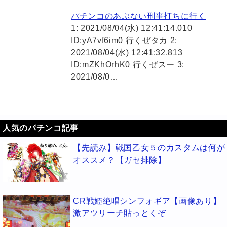
パチンコのあぶない刑事打ちに行く
1: 2021/08/04(水) 12:41:14.010
ID:yA7vf6im0 行くぜタカ 2:
2021/08/04(水) 12:41:32.813
ID:mZKhOrhK0 行くぜスー 3:
2021/08/0…
人気のパチンコ記事
【先読み】戦国乙女５のカスタムは何が
オススメ？【ガセ排除】
CR戦姫絶唱シンフォギア【画像あり】
激アツリーチ貼っとくぞ