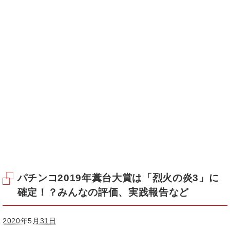
パチンコ2019年糞台大賞は「烈火の炎3」に
確定！？みんなの評価、実践報告など
2020年5月31日