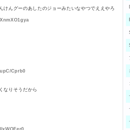
んけんグーのあしたのジョーみたいなやつでええやろ
ID:XnmXO1gya
D:upC/Cprb0
くなりそうだから
:llxWOFer0