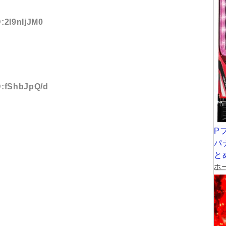
D:2l9nIjJM0
ID:fShbJpQ/d
P
パ
と
ホー