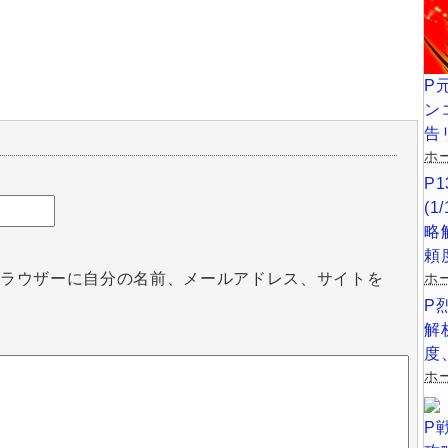
P
ン
告
ホー
P
(
略
頼
ホ
ブラウザーに自分の名前、メールアドレス、サイトを
P
解
度
ホー
P