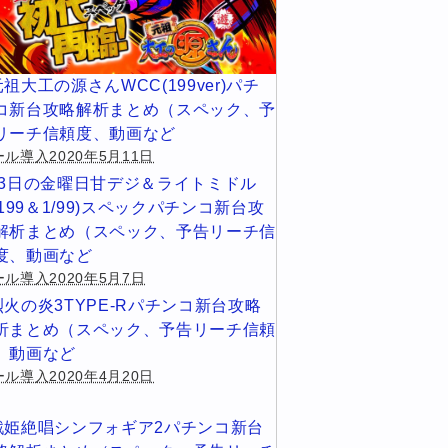
元祖大工の源さんWCC(199ver)パチ
コ新台攻略解析まとめ（スペック、予
リーチ信頼度、動画など
ル導入2020年5月11日
13日の金曜日甘デジ＆ライトミドル
1/199＆1/99)スペックパチンコ新台攻
解析まとめ（スペック、予告リーチ信
度、動画など
ール導入2020年5月7日
烈火の炎3TYPE-Rパチンコ新台攻略
析まとめ（スペック、予告リーチ信頼
、動画など
ル導入2020年4月20日
戦姫絶唱シンフォギア2パチンコ新台