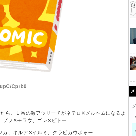
D:upC/Cprb0
メ
コ化したら、１番の激アツリーチがネテロ✕メルヘムになるよ
、プフ✕モラウ、ゴン✕ピトー
ソカ、キルア✕イルミ、クラピカウボォー