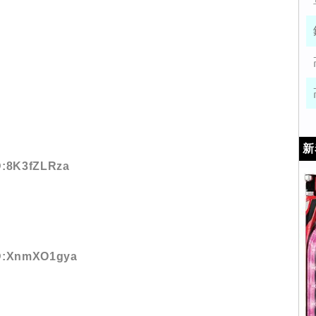
新
ID:8K3fZLRza
 ID:XnmXO1gya