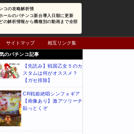
ンコの攻略解析情
ホールのパチンコ新台導入日順に更新
どの解析情報から機種別の動画まで全部
サイトマップ
相互リンク集
気のパチンコ記事
【先読み】戦国乙女５のカ
スタムは何がオススメ？
【ガセ排除】
CR戦姫絶唱シンフォギア
【画像あり】激アツリーチ
貼っとくぞ