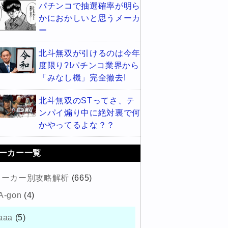
パチンコで抽選確率が明ら
かにおかしいと思うメーカ
ー
北斗無双が引けるのは今年
度限り?!パチンコ業界から
「みなし機」完全撤去!
北斗無双のSTってさ、テ
ンパイ煽り中に絶対裏で何
かやってるよな？？
ーカー一覧
メーカー別攻略解析
(665)
A-gon
(4)
aaa
(5)