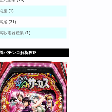
銀座
(1)
高尾
(31)
高砂電器産業
(1)
着パチンコ解析攻略