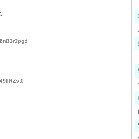
な
D:6nB3r2pgd
:49IfRZst0