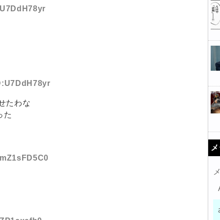
D:U7DdH78yr
ID:U7DdH78yr
せたわな
った
メ
ID:mZ1sFD5C0