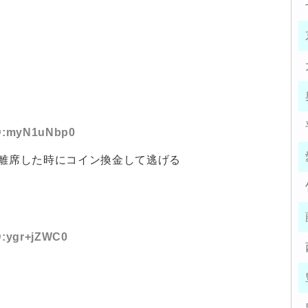
 ID:myN1uNbp0
や離席した時にコイン換金して逃げる
ID:ygr+jZWC0