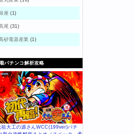
銀座
(1)
高尾
(31)
高砂電器産業
(1)
着パチンコ解析攻略
元祖大工の源さんWCC(199ver)パチ