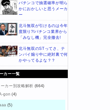
パチンコで抽選確率が明ら
かにおかしいと思うメーカ
ー
北斗無双が引けるのは今年
度限り?!パチンコ業界から
「みなし機」完全撤去!
北斗無双のSTってさ、テ
ンパイ煽り中に絶対裏で何
かやってるよな？？
ーカー一覧
メーカー別攻略解析
(664)
A-gon
(4)
aaa
(5)