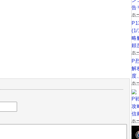
ン
告
ホー
P
(
略
頼
ホ
P
解
度
ホー
P
攻
信
ホー