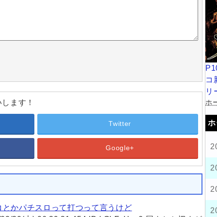
P
コ
リ
ホー
いします！
ホ
Twitter
2
Google+
2
め
2
コとかパチスロって打つって言うけど
2