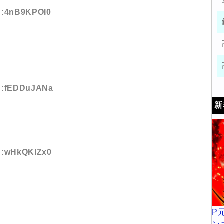
ID:4nB9KPOI0
ID:fEDDuJANa
新
ID:wHkQKlZx0
P