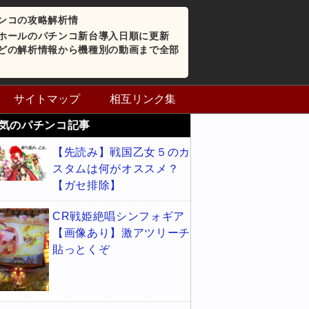
ンコの攻略解析情
ホールのパチンコ新台導入日順に更新
どの解析情報から機種別の動画まで全部
サイトマップ
相互リンク集
気のパチンコ記事
【先読み】戦国乙女５のカ
スタムは何がオススメ？
【ガセ排除】
CR戦姫絶唱シンフォギア
【画像あり】激アツリーチ
貼っとくぞ