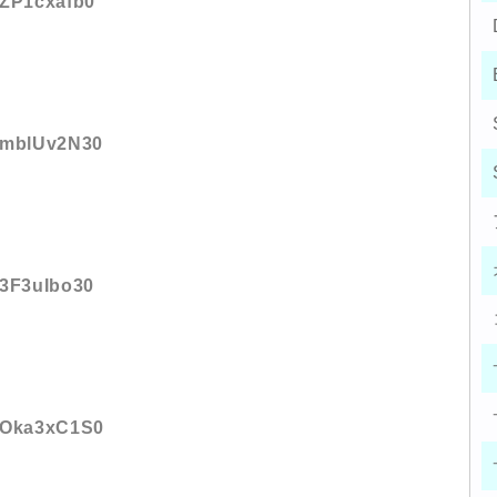
:ZP1cxafb0
D:mblUv2N30
:3F3uIbo30
D:Oka3xC1S0