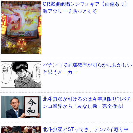
CR戦姫絶唱シンフォギア【画像あり】
激アツリーチ貼っとくぞ
パチンコで抽選確率が明らかにおかしい
と思うメーカー
北斗無双が引けるのは今年度限り?!パチ
ンコ業界から「みなし機」完全撤去!
北斗無双のSTってさ、テンパイ煽り中