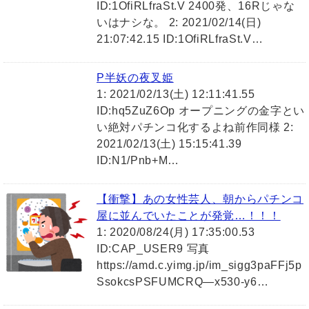
ID:1OfiRLfraSt.V 2400発、16Rじゃな
いはナシな。 2: 2021/02/14(日)
21:07:42.15 ID:1OfiRLfraSt.V…
P半妖の夜叉姫
1: 2021/02/13(土) 12:11:41.55
ID:hq5ZuZ6Op オープニングの金字とい
い絶対パチンコ化するよね前作同様 2:
2021/02/13(土) 15:15:41.39
ID:N1/Pnb+M…
【衝撃】あの女性芸人、朝からパチンコ
屋に並んでいたことが発覚…！！！
1: 2020/08/24(月) 17:35:00.53
ID:CAP_USER9 写真
https://amd.c.yimg.jp/im_sigg3paFFj5p
SsokcsPSFUMCRQ—x530-y6…