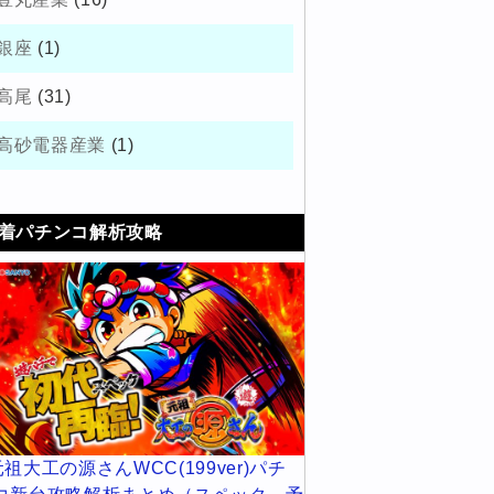
銀座
(1)
高尾
(31)
高砂電器産業
(1)
着パチンコ解析攻略
元祖大工の源さんWCC(199ver)パチ