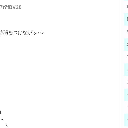
F7r7fBV20
強弱をつけながら～♪
l
＞-
 ヽ