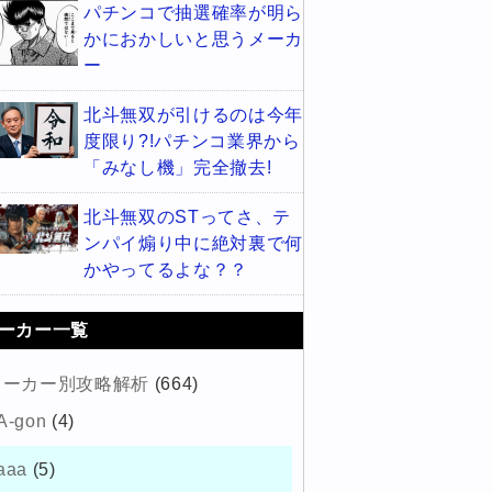
パチンコで抽選確率が明ら
かにおかしいと思うメーカ
ー
北斗無双が引けるのは今年
度限り?!パチンコ業界から
「みなし機」完全撤去!
北斗無双のSTってさ、テ
ンパイ煽り中に絶対裏で何
かやってるよな？？
ーカー一覧
メーカー別攻略解析
(664)
A-gon
(4)
aaa
(5)