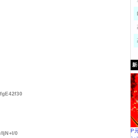
新
dfgE42f30
P
/IjN+l/0