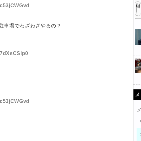
D:c53jCWGvd
駐車場でわざわざやるの？
D:7dXsCSlp0
メ
D:c53jCWGvd