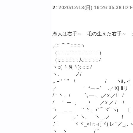
2:
2020/12/13(日) 16:26:35.38 ID:
恋人は右手～ 毛の生えた右手～ 
,.:::.⌒⌒:::::::ヽ
（::::::::::::::::::::::::::::::）
（:;;::::::::::::人:::::::::::ﾉ
ヽ::( ＾臭＾):::::::ﾉ
ヽ. ノ/
,. – ‘｀” \ / ヽﾙ,.イ
／ ｀ “ー－´ .／Xj !lリ
/｀丶、/ ´, — 、,／x.／! /
/ ｀ ー- 、 _/ ／x.／ / !
ヽ__＿＿_ ｀丶、r’⌒ヾ´ ヽj |
／ ,.｀ヽ、 ヽ _.ノ ! 
,’ ! ヾヾ_>l r;ィjヾj レ’´／_,. 
ヽ ヽ / ‘´