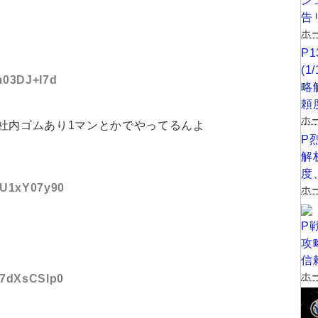
ン
告
ホー
P
(
:m03DJ+I7d
略
頼
ホ
社内ゴムあり1マンとかでやってるんよ
P
解
度
D:U1xY07y90
ホー
P
攻
信
ホー
D:7dXsCSlp0