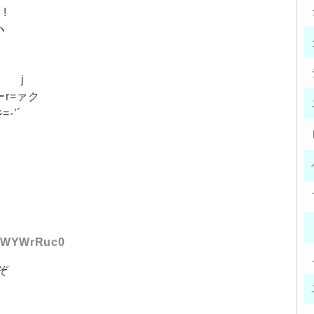
!
ヽ
l j
／ーr=ァク
‐’´
D:hWYWrRuc0
ぞ