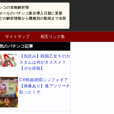
ンコの攻略解析情
ホールのパチンコ新台導入日順に更新
どの解析情報から機種別の動画まで全部
サイトマップ
相互リンク集
気のパチンコ記事
【先読み】戦国乙女５のカ
スタムは何がオススメ？
【ガセ排除】
CR戦姫絶唱シンフォギア
【画像あり】激アツリーチ
貼っとくぞ