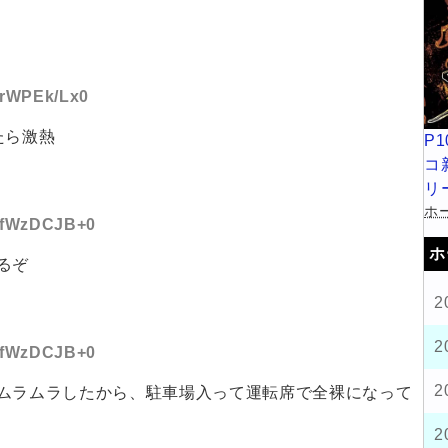
D:rWPEk/Lx0
たら激熱
P
コ
リ
ホー
D:fWzDCJB+0
ホ
るぞ
2
2
D:fWzDCJB+0
2
ムラムラしたから、駐車場入って運転席で全裸になって
2