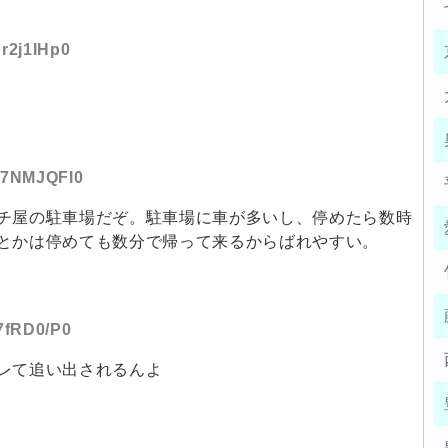
Ar2j1IHp0
:u7NMJQFI0
チ屋の駐車場だぞ。駐車場に車が多いし、停めたら数時
とかは停めても数分で帰って来るからばれやすい。
f7fRD0/P0
レて追い出されるんよ