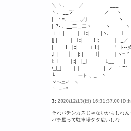
＼ 丶、 ／ ___ 
丶、 __フ´ ／ ヽ 
| ! 丶=、＿＿,／j l ヽ
| !7- 、__三＿二ヽ ヽ ヽ
ｌｌ | l | i::| l|ヽ. 
|j | ! | l::| ! i;! | _
| │l |::| ｌ l:| 「 ト-‐彡=
,!l | │| |::| !│ | ヾ= ‘´
l:l l |;:j |_j | |L__ |
/_j_j |l | | |ノ ｀T´
└ ‘ ート 、_ 丶
ヾ=-ニ-‘｀ヽ
｀ ＝=’′
3:
2020/12/13(日) 16:31:37.00 I
それパチンカスじゃないかもしれん
パチ屋って駐車場ダダ広いしな