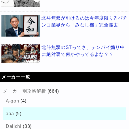
北斗無双が引けるのは今年度限り?!パチ
ンコ業界から「みなし機」完全撤去!
北斗無双のSTってさ、テンパイ煽り中
に絶対裏で何かやってるよな？？
メーカー一覧
メーカー別攻略解析
(664)
A-gon
(4)
aaa
(5)
Daiichi
(33)