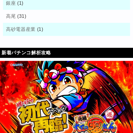
銀座
(1)
高尾
(31)
高砂電器産業
(1)
新着パチンコ解析攻略