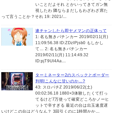
いことだよそれ とかいってきてガン無
視したわ 隣ならまだしもわざわざ席た
って言うことか？それ 19: 2021/…
連チャンしたら即ヤメマンの正体って
1: 名も無きパチンカー 2019/02/11(月)
11:09:56.38 ID:ZDzIPjsb0 もしかし
て… 2: 名も無きパチンカー
2019/02/11(月) 11:14:49.32
ID:pjT9UI4Aa…
ターミネーター2のスペックとボーダー
判明!こんなに甘いのか…?
43: スロパチℤ 2019/06/22(土)
00:02:36.18 1880×3体験したくて打っ
てるけど7万使って確変どころかノーヒ
ットで辛すぎる 最近の台は出玉速度遅
いけどこの台はどうなん？ 3回引くのに1時間かか…