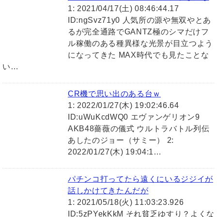
1: 2021/04/17(土) 08:46:44.17
ID:ngSvz71y0 人気所の源や無双やとあ
るが完全通路でGANTZ極のシマだけフ
ル稼働のある種異様な光景が目立つよう
になってきた MAX時代でも見たことな
い…
CR機で思い出のある台ｗ
1: 2022/01/27(木) 19:02:46.64
ID:uWuKcdWQ0 エヴァンゲリオン9
AKB48薔薇の儀式 ウルトラバトル列伝
あしたのジョー（サミー） 2:
2022/01/27(木) 19:04:1…
パチンコ打ってたら遠くにいるジジイが
話しかけてきたんだが
1: 2021/05/18(火) 11:03:23.926
ID:5zPYekKkM それ貧乏ゆすり？よくな