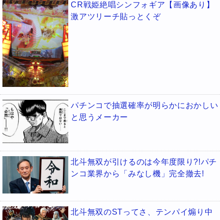
CR戦姫絶唱シンフォギア【画像あり】
激アツリーチ貼っとくぞ
パチンコで抽選確率が明らかにおかしい
と思うメーカー
北斗無双が引けるのは今年度限り?!パチ
ンコ業界から「みなし機」完全撤去!
北斗無双のSTってさ、テンパイ煽り中