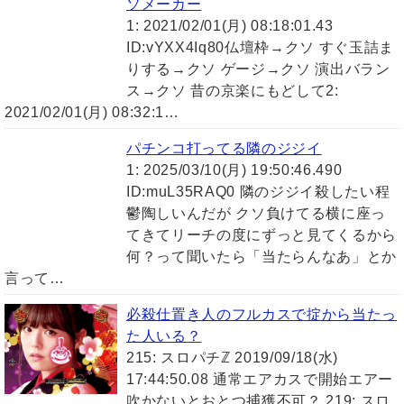
ソメーカー
1: 2021/02/01(月) 08:18:01.43
ID:vYXX4Iq80仏壇枠→クソ すぐ玉詰ま
りする→クソ ゲージ→クソ 演出バラン
ス→クソ 昔の京楽にもどして2:
2021/02/01(月) 08:32:1…
パチンコ打ってる隣のジジイ
1: 2025/03/10(月) 19:50:46.490
ID:muL35RAQ0 隣のジジイ殺したい程
鬱陶しいんだが クソ負けてる横に座っ
てきてリーチの度にずっと見てくるから
何？って聞いたら「当たらんなあ」とか
言って…
必殺仕置き人のフルカスで掟から当たっ
た人いる？
215: スロパチℤ 2019/09/18(水)
17:44:50.08 通常エアカスで開始エアー
吹かないとおとつ捕獲不可？ 219: スロ