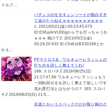
ドルフ…
パチンコのモモキュンソードが面白すぎ
て金がたらねえｗｗｗｗｗｗｗｗｗｗ
1: 2021/05/21(金) 00:23:45.075
ID:E9SpArVU00gからでも打っちゃうわ
ｗｗｗ 助けて2: 2021/05/21(金)
00:24:20.933 ID:ChWJzBS30199とか
かえ…
PFマクロスΔ ワルキューレラッシュの
打ち方を詳しく教えてくれ!
169: スロパチℤ 2019/08/25(日)
21:17:47.66 ワルキューレラッシュもう
一回転回せるを詳しく教えて欲しいです
流れ星打法とはちがうの？ 185: スロパ
チℤ 2019/08/25(日) 21:5…
京楽とかいうスペックだけが取り柄のク