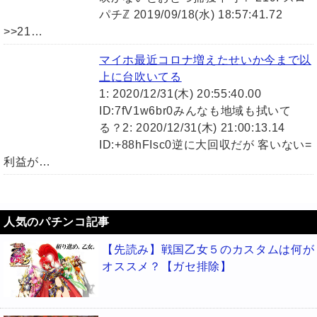
パチℤ 2019/09/18(水) 18:57:41.72
>>21…
マイホ最近コロナ増えたせいか今まで以
上に台吹いてる
1: 2020/12/31(木) 20:55:40.00
ID:7fV1w6br0みんなも地域も拭いて
る？2: 2020/12/31(木) 21:00:13.14
ID:+88hFIsc0逆に大回収だが 客いない=
利益が…
人気のパチンコ記事
【先読み】戦国乙女５のカスタムは何が
オススメ？【ガセ排除】