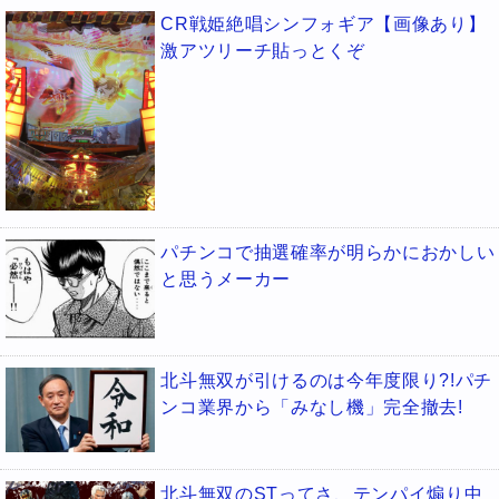
CR戦姫絶唱シンフォギア【画像あり】
激アツリーチ貼っとくぞ
パチンコで抽選確率が明らかにおかしい
と思うメーカー
北斗無双が引けるのは今年度限り?!パチ
ンコ業界から「みなし機」完全撤去!
北斗無双のSTってさ、テンパイ煽り中