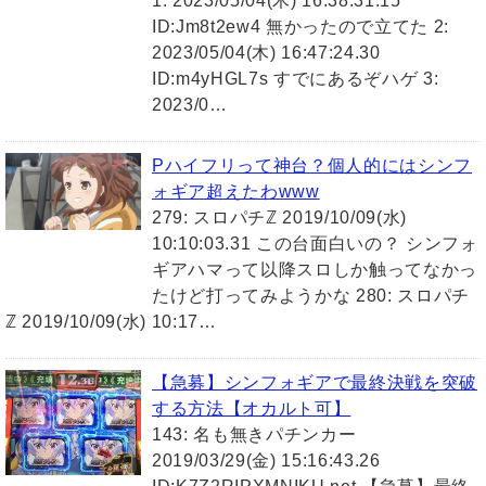
1: 2023/05/04(木) 16:38:31.15
ID:Jm8t2ew4 無かったので立てた 2:
2023/05/04(木) 16:47:24.30
ID:m4yHGL7s すでにあるぞハゲ 3:
2023/0…
Pハイフリって神台？個人的にはシンフ
ォギア超えたわwww
279: スロパチℤ 2019/10/09(水)
10:10:03.31 この台面白いの？ シンフォ
ギアハマって以降スロしか触ってなかっ
たけど打ってみようかな 280: スロパチ
ℤ 2019/10/09(水) 10:17…
【急募】シンフォギアで最終決戦を突破
する方法【オカルト可】
143: 名も無きパチンカー
2019/03/29(金) 15:16:43.26