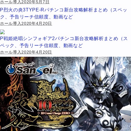
ホール導入2020年5月7日
P烈火の炎3TYPE-Rパチンコ新台攻略解析まとめ（スペッ
ク、予告リーチ信頼度、動画など
ホール導入2020年4月20日
P戦姫絶唱シンフォギア2パチンコ新台攻略解析まとめ（ス
ペック、予告リーチ信頼度、動画など
ホール導入2020年4月20日