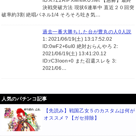
ID:K7Z2RIPXMNIKU.net 【急募】最終
決戦突破方法 現状6連単中 直近２０回突
破率約3割 絶唱パネル1/4 そろそろ吐き気…
過去一番大勝ちした台が豊丸の人0人説
1: 2021/06/19(土) 13:17:52.02
ID:0wF2+6uI0 絶対おらんやろ 2:
2021/06/19(土) 13:41:20.12
ID:rC3loon+0 また召還スレを 3:
2021/06…
人気のパチンコ記事
【先読み】戦国乙女５のカスタムは何が
オススメ？【ガセ排除】