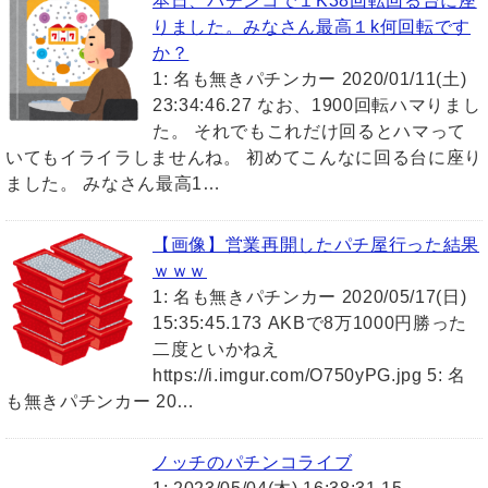
本日、パチンコで１K38回転回る台に座
りました。みなさん最高１k何回転です
か？
1: 名も無きパチンカー 2020/01/11(土)
23:34:46.27 なお、1900回転ハマりまし
た。 それでもこれだけ回るとハマって
いてもイライラしませんね。 初めてこんなに回る台に座り
ました。 みなさん最高1…
【画像】営業再開したパチ屋行った結果
ｗｗｗ
1: 名も無きパチンカー 2020/05/17(日)
15:35:45.173 AKBで8万1000円勝った
二度といかねえ
https://i.imgur.com/O750yPG.jpg 5: 名
も無きパチンカー 20…
ノッチのパチンコライブ