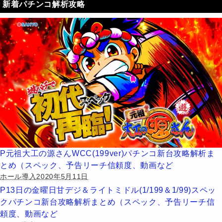
新着パチンコ解析攻略
P元祖大工の源さんWCC(199ver)パチンコ新台攻略解析ま
とめ（スペック、予告リーチ信頼度、動画など
ホール導入2020年5月11日
P13日の金曜日甘デジ＆ライトミドル(1/199＆1/99)スペッ
クパチンコ新台攻略解析まとめ（スペック、予告リーチ信
頼度、動画など