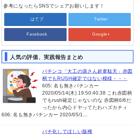
参考になったらSNSでシェアお願いします！
はてブ
Twitter
Facebook
Google+
人気の評価、実践報告まとめ
パチンコ「大工の源さん超韋駄天」赤図
柄でもRUSH確定ではない模様・・・
605: 名も無きパチンカー
2020/05/14(木) 19:50:40.38 これ赤図柄
でもrush確定じゃないのな 赤図柄6/6だ
ったから内心ドヤってたわハズカチィ
606: 名も無きパチンカー 2020/05/1…
パチ化してほしい版権