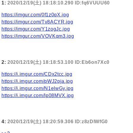
1:
2020/12/19(土) 18:18:10.290 ID:fq6VUUU60
https://imgur.com/0f1z0qX.jpg
https://imgur.com/Tv8ACYR.jpg
https://imgur.com/Y1zogJc.jpg
https://imgur.com/VOVKqm3.jpg
2:
2020/12/19(土) 18:18:53.100 ID:Eb6on7Xc0
https://i.imgur.com/CDx2tcc.jpg
https://i.imgur.com/pWJ2pja.jpg
https://i.imgur.com/N1eIwGy.jpg
https://i.imgur.com/Ip08MVX.jpg
4:
2020/12/19(土) 18:20:59.306 ID:z8zDlWfG0