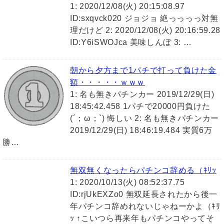
1: 2020/12/08(火) 20:15:08.97
ID:sxqvck020 ジョジョ 絶っっっっ対無
理だけど 2: 2020/12/08(火) 20:16:59.28
ID:Y6iSWOJca 美味しんぼ 3: …
朝から夕方まで1パチで打って負けた金
額・・・・・ｗｗｗ
1: 名も無きパチンカー 2019/12/29(日)
18:45:42.458 1パチで20000円負けた
(´；ω；`) 悔しい 2: 名も無きパチンカー
2019/12/29(日) 18:46:19.484 実質6万
勝…
無双無くなったらパチンコ辞める（ｷﾘｯ
1: 2020/10/13(火) 08:52:37.75
ID:rjUkEXZo0 無双延長されたから後一
年パチンコ辞めれないじゃねーかよ（ｷﾘ
ｯ ↑こいつら再来年もパチンコやってそ