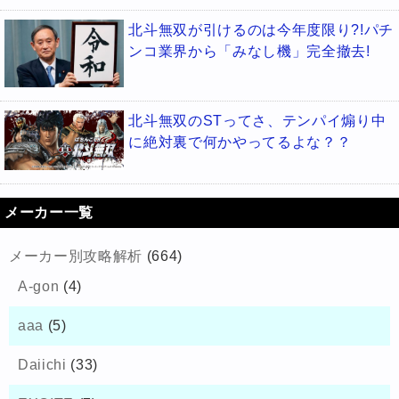
北斗無双が引けるのは今年度限り?!パチ
ンコ業界から「みなし機」完全撤去!
北斗無双のSTってさ、テンパイ煽り中
に絶対裏で何かやってるよな？？
メーカー一覧
メーカー別攻略解析
(664)
A-gon
(4)
aaa
(5)
Daiichi
(33)