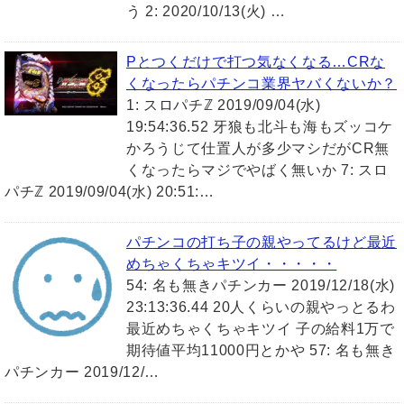
う 2: 2020/10/13(火) …
Pとつくだけで打つ気なくなる…CRな
くなったらパチンコ業界ヤバくないか？
1: スロパチℤ 2019/09/04(水)
19:54:36.52 牙狼も北斗も海もズッコケ
かろうじて仕置人が多少マシだがCR無
くなったらマジでやばく無いか 7: スロ
パチℤ 2019/09/04(水) 20:51:…
パチンコの打ち子の親やってるけど最近
めちゃくちゃキツイ・・・・・
54: 名も無きパチンカー 2019/12/18(水)
23:13:36.44 20人くらいの親やっとるわ
最近めちゃくちゃキツイ 子の給料1万で
期待値平均11000円とかや 57: 名も無き
パチンカー 2019/12/…