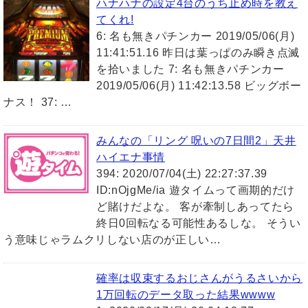
ハナハナの設定4台のうち止め時を教え
てくれ!
6: 名も無きパチンカー 2019/05/06(月)
11:41:51.16 昨日は葉っぱのみ瞬き点滅
を拾いました 7: 名も無きパチンカー
2019/05/06(月) 11:42:13.58 ビッグボー
ナス！ 37: …
みんなの「リング 呪いの7日間2」天井
ハイエナ事情
394: 2020/07/04(土) 22:27:37.39
ID:nOjgMe/ia 遊タイムって画期的だけ
ど賭けだよな。 客が牽制しあってたら
終日0回転なる可能性あるしな。 そうい
う意味じゃラムクリしない店のが正しい…
確率は収束するおじさんがうるさいから
1万回転のデータ取った結果wwww