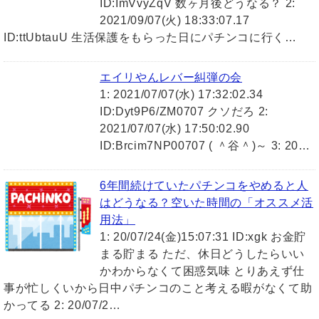
ID:ImVvyZqV 数ヶ月後どうなる？ 2:
2021/09/07(火) 18:33:07.17
ID:ttUbtauU 生活保護をもらった日にパチンコに行く…
エイリやんレバー糾弾の会
1: 2021/07/07(水) 17:32:02.34
ID:Dyt9P6/ZM0707 クソだろ 2:
2021/07/07(水) 17:50:02.90
ID:Brcim7NP00707 ( ＾谷＾)～ 3: 20…
6年間続けていたパチンコをやめると人
はどうなる？空いた時間の「オススメ活
用法」
1: 20/07/24(金)15:07:31 ID:xgk お金貯
まる貯まる ただ、休日どうしたらいい
かわからなくて困惑気味 とりあえず仕
事が忙しくいから日中パチンコのこと考える暇がなくて助
かってる 2: 20/07/2…