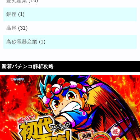
豊丸産業
(16)
銀座
(1)
高尾
(31)
高砂電器産業
(1)
新着パチンコ解析攻略