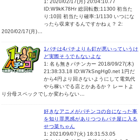
1: 2020/02/17(月) 20:04:10.77
ID:W9kK78Hr 総回転数:11300 初当た
り:10回 初当たり確率:1/1130 いつにな
ったら収束するんですかねぇ？ 2:
2020/02/17(月)…
1パチは4パチよりも釘が悪いっていうけ
ど実際そうでもないよな
1: 名も無きパチンカー 2018/09/27(木)
21:38:33.18 ID:W7kSngHg0.net 1円だ
から4円より回さないようにして電気代
やら稼いでる店とかあるか？ レートよ
り分母スペックでしか変わらない…
好きなアニメがパチンコの台になった事
を知り罪悪感がありつつもパチ屋に入る
せつ菜ちゃん
1: 2021/09/07(火) 18:31:53.05