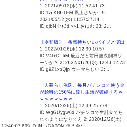
1: 2021/05/12(水) 11:52:41.73
ID:1zcKB0TEM 風上さやか 19:
2021/05/12(水) 11:57:37.14
ID:djbNKr+3d >>1 おほむ 23: 2…
【令和版】一番気持ちいいバイブと演出
1: 2022/01/26(水) 12:30:10.57
ID:V4l+DTtiM 最近だと前田慶次闘神ゾ
ーンか？ 2: 2022/01/26(水) 12:43:12.73
ID:g9Z1xbQjp ウーマらしい 3: …
一人暮らし俺氏、毎月パチンコで使う金
が給料の150%に達し生活が破綻するｗ
ｗｗｗｗｗｗｗ
1: 2020/12/26(土) 12:39:25.774
ID:WgGUygw6d パチンコで生計立てら
れるようになりてえ 2: 2020/12/26(土)
12:40:07.699 ID:lN+zGA0QM 使う金な…