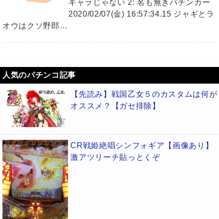
キャラじゃない 2: 名も無きパチンカー
2020/02/07(金) 16:57:34.15 ジャギとラ
オウはクソ野郎…
人気のパチンコ記事
【先読み】戦国乙女５のカスタムは何が
オススメ？【ガセ排除】
CR戦姫絶唱シンフォギア【画像あり】
激アツリーチ貼っとくぞ