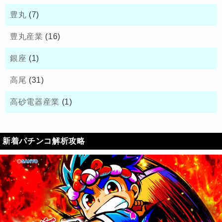
豊丸
(7)
豊丸産業
(16)
銀座
(1)
高尾
(31)
高砂電器産業
(1)
新着パチンコ解析攻略