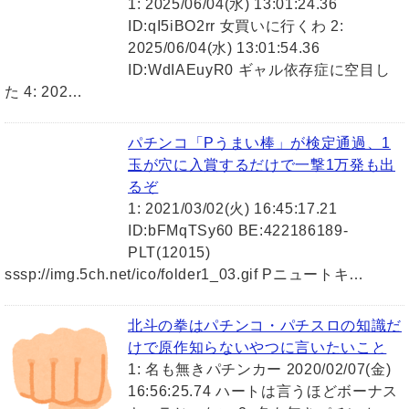
1: 2025/06/04(水) 13:01:24.36
ID:qI5iBO2rr 女買いに行くわ 2:
2025/06/04(水) 13:01:54.36
ID:WdIAEuyR0 ギャル依存症に空目し
た 4: 202…
パチンコ「Pうまい棒」が検定通過、1
玉が穴に入賞するだけで一撃1万発も出
るぞ
1: 2021/03/02(火) 16:45:17.21
ID:bFMqTSy60 BE:422186189-
PLT(12015)
sssp://img.5ch.net/ico/folder1_03.gif Pニュートキ…
北斗の拳はパチンコ・パチスロの知識だ
けで原作知らないやつに言いたいこと
1: 名も無きパチンカー 2020/02/07(金)
16:56:25.74 ハートは言うほどボーナス