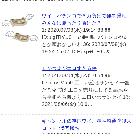
ワイ、パチンコで６万負けで無事帰宅…
みんなは勝った？負けた？
1: 2020/07/08(水) 19:14:38.88
ID:utgITIVU0 この時期にパチンコやる
とか頭おかしいわ 36: 2020/07/08(水)
19:24:45.02 ID:Pqxp+f1F0 >&…
せかつよがエロすぎる件
1: 2021/08/04(水) 23:10:54.96
ID:o+ivcVhb0 工口い絵はサンセイ一強
だろ今 萌え工口を売りにしてる高尾や
ら平和やら海より工口いわサンセイ 13:
2021/08/06(金) 10:0…
ギャンブル依存症ワイ、精神科通院後ス
ロットで5万勝ち