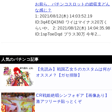
お前ら、パチンコスロットの総収支どん
な感じ？
1: 2021/08/12(木) 14:03:52.19
ID:3q4EQ43N0 ワイはマイナス20万く
らいや。 2: 2021/08/12(木) 14:04:35.98
ID:1spToeDqd プラス30万 今年2…
人気のパチンコ記事
【先読み】戦国乙女５のカスタムは何が
オススメ？【ガセ排除】
CR戦姫絶唱シンフォギア【画像あり】
激アツリーチ貼っとくぞ