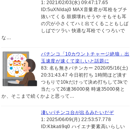
1: 2021/02/03(水) 09:47:17.65
ID:5uXNldaj0 MAX音量君が耳栓をブチ
抜いてくる 鼓膜壊れそうや そもそも耳
の穴が小さくてハミ出てくることもしば
しばでツラい 快適な耳栓でくつろいで
な…
パチンコ「10カウントチャージ絶狼」出
玉速度が速くて楽しいと話題に
83: 名も無きパチンカー 2020/05/16(土)
20:31:43.47 今日初打ち 1時間ほど潰す
つもりで10kだけって決め打ちして3kで
当たって26連36000発 時速35000発と
か、そこまで続くかよと思って…
凄いパチンコ台が出るみたいだぞ
1: 2025/06/09(月) 22:53:57.778
ID:Kbkati9q0 ハイエナ要素高いらしい