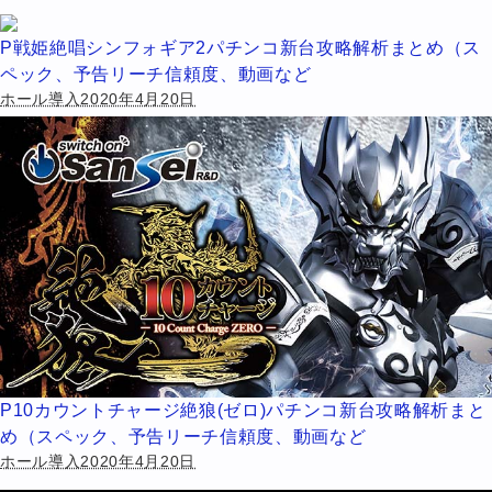
P戦姫絶唱シンフォギア2パチンコ新台攻略解析まとめ（ス
ペック、予告リーチ信頼度、動画など
ホール導入2020年4月20日
P10カウントチャージ絶狼(ゼロ)パチンコ新台攻略解析まと
め（スペック、予告リーチ信頼度、動画など
ホール導入2020年4月20日