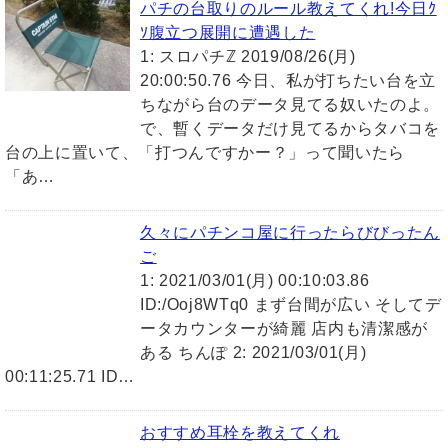
パチの台取りのルール教えてくれ!今日ｸ
ｿ腹立つ展開に遭遇した
1: スロパチℤ 2019/08/26(月)
20:00:50.76 今日、私が打ちたい台を立
ちながら台のデータ見てる奴いたのよ。
で、暫くデータだけ見てるからタバコを
台の上に置いて、「打つんですかー？」って聞いたら
「あ…
久々にパチンコ屋に行ったらびびったん
ご
1: 2021/03/01(月) 00:10:03.86
ID:/Ooj8WTq0 まず台間が広い そしてデ
ータカウンターが綺麗 店内も清潔感が
ある ちんぽ 2: 2021/03/01(月)
00:11:25.71 ID…
おすすめ耳栓を教えてくれ