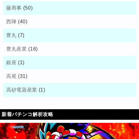
藤商事
(50)
西陣
(40)
豊丸
(7)
豊丸産業
(16)
銀座
(1)
高尾
(31)
高砂電器産業
(1)
新着パチンコ解析攻略