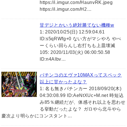
https://i.imgur.com/HaunvRK.jpeg
https://i.imgur.com/H2…
甘デジとかいう絶対勝てない機種w
1: 2020/10/25(日) 12:59:04.61
ID:s5qRWfg+0 ない方がマシやろ やべ
ーくらい回らんし右打ちも上皿壊滅
105: 2020/11/03(火) 06:00:50.58
ID:n4AIbv…
パチンコのエヴァ10MAXってスペック
以上に甘かったよな？
1: 名も無きパチンカー 2018/09/20(木)
04:30:08.99 ID:AeNtXUc+M.net 時短込
み85％継続だが、体感それ以上を思わせ
る挙動だったよな？ ガロやら北斗やら
慶次より明らかにコンスタント…