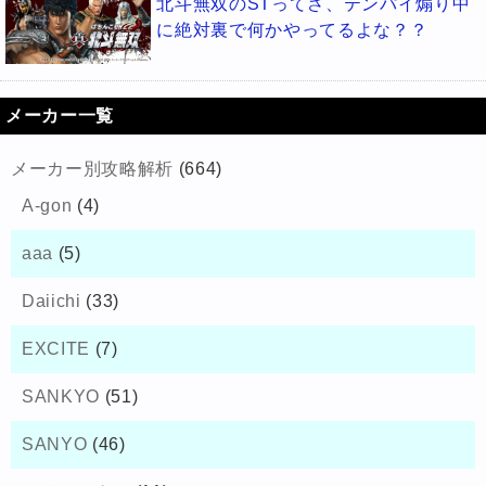
北斗無双のSTってさ、テンパイ煽り中
に絶対裏で何かやってるよな？？
メーカー一覧
メーカー別攻略解析
(664)
A-gon
(4)
aaa
(5)
Daiichi
(33)
EXCITE
(7)
SANKYO
(51)
SANYO
(46)