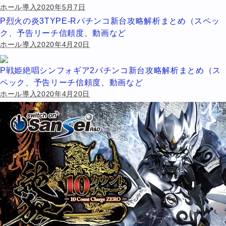
ホール導入2020年5月7日
P烈火の炎3TYPE-Rパチンコ新台攻略解析まとめ（スペッ
ク、予告リーチ信頼度、動画など
ホール導入2020年4月20日
P戦姫絶唱シンフォギア2パチンコ新台攻略解析まとめ（ス
ペック、予告リーチ信頼度、動画など
ホール導入2020年4月20日