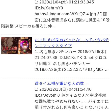
1: 2020/11/04(水) 01:21:03.045
ID:JwXehrmY0
https://i.imgur.com/WXuQZl4.jpg 3D画
面に立体音響演さらに演出に風圧を10段
階調整 スピーカも後ろに伸…
いま思えば良台だったな…っていうパチ
ンコマックスタイプ
1: 名も無きパチンカー 2018/07/26(木)
21:24:07.88 ID:kB1KqYKr0.net クロユ
リ団地 3: 名も無きパチンカー
2018/07/26(木) 21:32:32.79 ID:yM0xl…
遊タイム機が嫌いな人の数→
1: 2020/12/13(日) 04:41:54.40
ID:Jr8oyomi0 遊タイムなんて中途半端
な回転数でやめられないし、ハイエナに
張り付かれるし何も良いことないじゃん