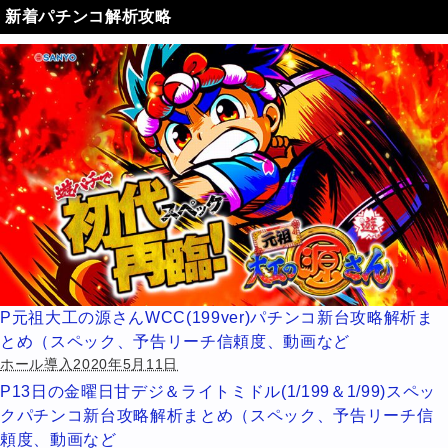
新着パチンコ解析攻略
P元祖大工の源さんWCC(199ver)パチンコ新台攻略解析ま
とめ（スペック、予告リーチ信頼度、動画など
ホール導入2020年5月11日
P13日の金曜日甘デジ＆ライトミドル(1/199＆1/99)スペッ
クパチンコ新台攻略解析まとめ（スペック、予告リーチ信
頼度、動画など