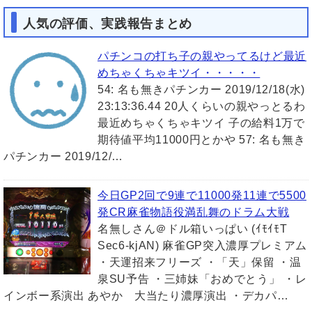
人気の評価、実践報告まとめ
パチンコの打ち子の親やってるけど最近
めちゃくちゃキツイ・・・・・
54: 名も無きパチンカー 2019/12/18(水)
23:13:36.44 20人くらいの親やっとるわ
最近めちゃくちゃキツイ 子の給料1万で
期待値平均11000円とかや 57: 名も無き
パチンカー 2019/12/…
今日GP2回で9連で11000発11連で5500
発CR麻雀物語役満乱舞のドラム大戦
名無しさん＠ドル箱いっぱい (ｲﾓｲﾓT
Sec6-kjAN) 麻雀GP突入濃厚プレミアム
・天運招来フリーズ ・「天」保留 ・温
泉SU予告 ・三姉妹「おめでとう」 ・レ
インボー系演出 あやか 大当たり濃厚演出 ・デカパ…