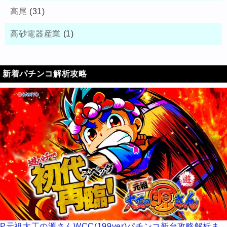
高尾
(31)
高砂電器産業
(1)
新着パチンコ解析攻略
P元祖大工の源さんWCC(199ver)パチンコ新台攻略解析ま