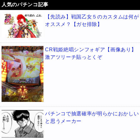
人気のパチンコ記事
【先読み】戦国乙女５のカスタムは何が
オススメ？【ガセ排除】
CR戦姫絶唱シンフォギア【画像あり】
激アツリーチ貼っとくぞ
パチンコで抽選確率が明らかにおかしい
と思うメーカー