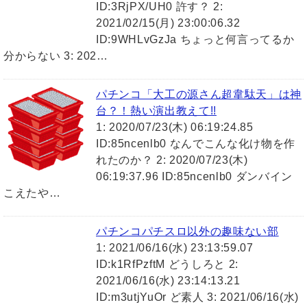
ID:3RjPX/UH0 許す？ 2:
2021/02/15(月) 23:00:06.32
ID:9WHLvGzJa ちょっと何言ってるか
分からない 3: 202…
パチンコ「大工の源さん超韋駄天」は神
台？！熱い演出教えて!!
1: 2020/07/23(木) 06:19:24.85
ID:85ncenlb0 なんでこんな化け物を作
れたのか？ 2: 2020/07/23(木)
06:19:37.96 ID:85ncenlb0 ダンバイン
こえたや…
パチンコパチスロ以外の趣味ない部
1: 2021/06/16(水) 23:13:59.07
ID:k1RfPzftM どうしろと 2:
2021/06/16(水) 23:14:13.21
ID:m3utjYuOr ど素人 3: 2021/06/16(水)