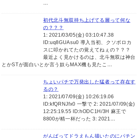
…
初代北斗無双持ち上げてる層って何な
の？？？
1: 2021/03/05(金) 03:10:47.38
ID:uq8GUAsu0 導入当初、クソボロカ
スに叩かれてたの覚えてねぇの？？？
最近よく見かけるのは、北斗無双は神台
とかSTが面白いとか言う奴らMAX機も見たこ…
ちょいパチで万発出した猛者って存在す
るの？
1: 2021/07/09(金) 10:26:19.06
ID:kfQRNJfx0 一撃で 2: 2021/07/09(金)
12:25:19.55 ID:hODC1H/3H 麻王で
8800が精一杯だった 3: 2021…
がんばってドラえもん描いたのにパチン