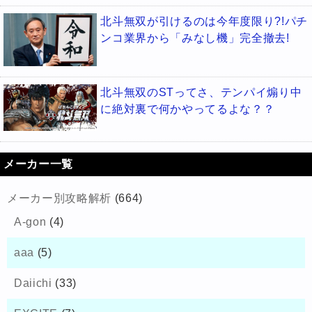
北斗無双が引けるのは今年度限り?!パチ
ンコ業界から「みなし機」完全撤去!
北斗無双のSTってさ、テンパイ煽り中
に絶対裏で何かやってるよな？？
メーカー一覧
メーカー別攻略解析
(664)
A-gon
(4)
aaa
(5)
Daiichi
(33)