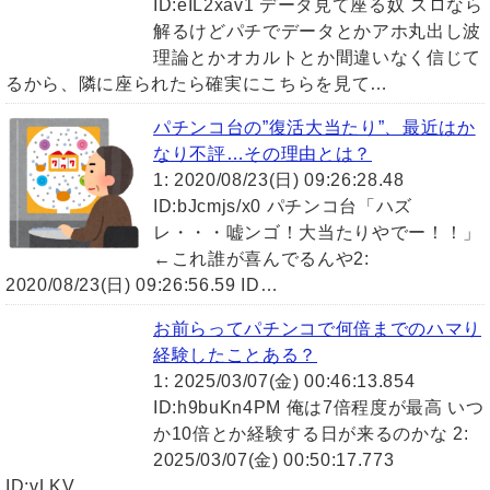
ID:eIL2xav1 データ見て座る奴 スロなら
解るけどパチでデータとかアホ丸出し波
理論とかオカルトとか間違いなく信じて
るから、隣に座られたら確実にこちらを見て…
パチンコ台の”復活大当たり”、最近はか
なり不評…その理由とは？
1: 2020/08/23(日) 09:26:28.48
ID:bJcmjs/x0 パチンコ台「ハズ
レ・・・嘘ンゴ！大当たりやでー！！」
←これ誰が喜んでるんや2:
2020/08/23(日) 09:26:56.59 ID…
お前らってパチンコで何倍までのハマり
経験したことある？
1: 2025/03/07(金) 00:46:13.854
ID:h9buKn4PM 俺は7倍程度が最高 いつ
か10倍とか経験する日が来るのかな 2:
2025/03/07(金) 00:50:17.773
ID:vLKV…