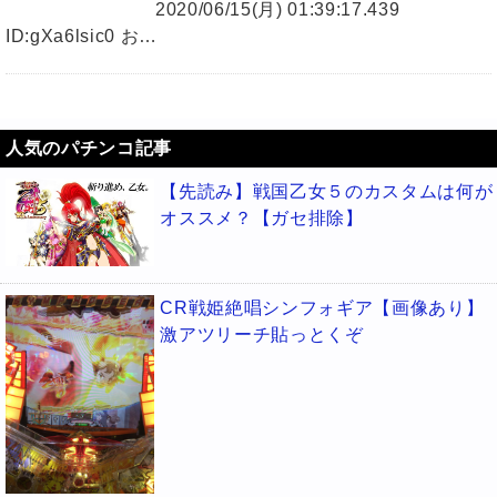
2020/06/15(月) 01:39:17.439
ID:gXa6lsic0 お…
人気のパチンコ記事
【先読み】戦国乙女５のカスタムは何が
オススメ？【ガセ排除】
CR戦姫絶唱シンフォギア【画像あり】
激アツリーチ貼っとくぞ