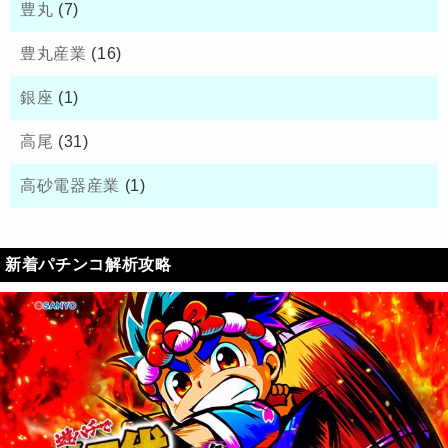
豊丸
(7)
豊丸産業
(16)
銀座
(1)
高尾
(31)
高砂電器産業
(1)
新着パチンコ解析攻略