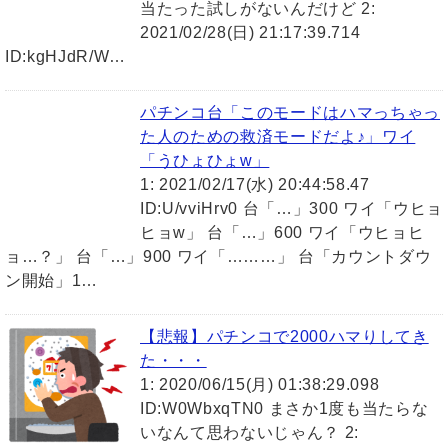
当たった試しがないんだけど 2:
2021/02/28(日) 21:17:39.714
ID:kgHJdR/W…
パチンコ台「このモードはハマっちゃっ
た人のための救済モードだよ♪」ワイ
「うひょひょw」
1: 2021/02/17(水) 20:44:58.47
ID:U/vviHrv0 台「…」300 ワイ「ウヒョ
ヒョw」 台「…」600 ワイ「ウヒョヒ
ョ…？」 台「…」900 ワイ「………」 台「カウントダウ
ン開始」1…
【悲報】パチンコで2000ハマりしてき
た・・・
1: 2020/06/15(月) 01:38:29.098
ID:W0WbxqTN0 まさか1度も当たらな
いなんて思わないじゃん？ 2: