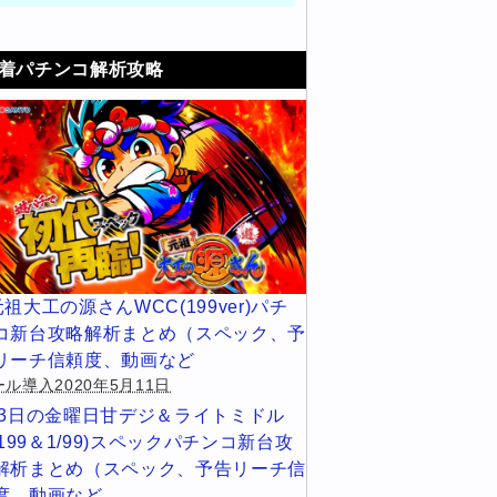
着パチンコ解析攻略
元祖大工の源さんWCC(199ver)パチ
コ新台攻略解析まとめ（スペック、予
リーチ信頼度、動画など
ル導入2020年5月11日
13日の金曜日甘デジ＆ライトミドル
1/199＆1/99)スペックパチンコ新台攻
解析まとめ（スペック、予告リーチ信
度、動画など