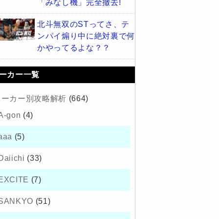
「みなし機」完全撤去!
北斗無双のSTってさ、テ
ンパイ煽り中に絶対裏で何
かやってるよな？？
ーカー一覧
メーカー別攻略解析
(664)
A-gon
(4)
aaa
(5)
Daiichi
(33)
EXCITE
(7)
SANKYO
(51)