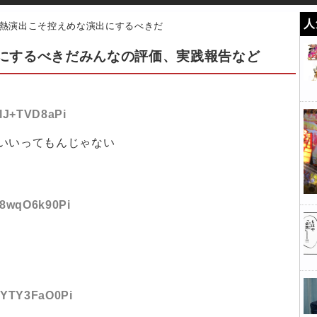
人
熱演出こそ控えめな演出にするべきだ
にするべきだみんなの評価、実践報告など
6lJ+TVD8aPi
いいってもんじゃない
:68wqO6k90Pi
:qYTY3FaO0Pi