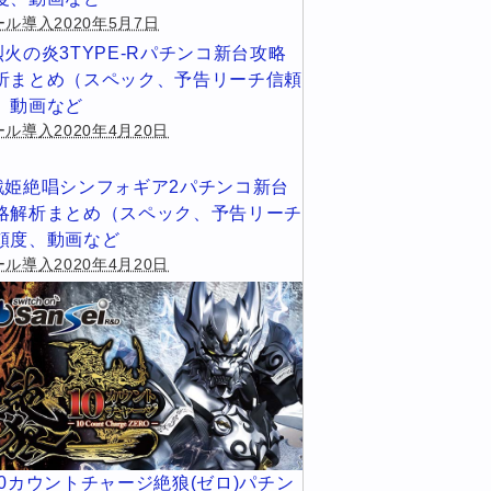
ール導入2020年5月7日
烈火の炎3TYPE-Rパチンコ新台攻略
析まとめ（スペック、予告リーチ信頼
、動画など
ル導入2020年4月20日
戦姫絶唱シンフォギア2パチンコ新台
略解析まとめ（スペック、予告リーチ
頼度、動画など
ル導入2020年4月20日
10カウントチャージ絶狼(ゼロ)パチン