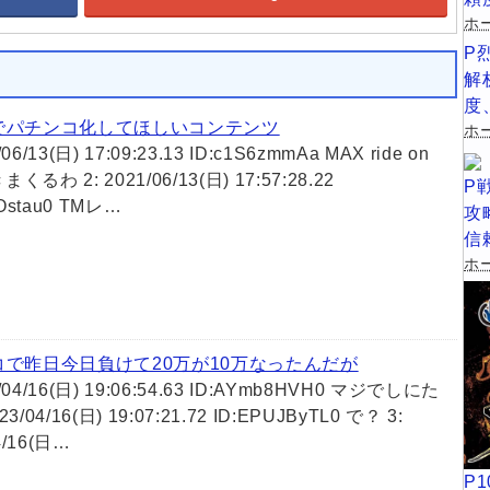
ホ
P
め
解
度
でパチンコ化してほしいコンテンツ
ホー
/06/13(日) 17:09:23.13 ID:c1S6zmmAa MAX ride on
まくるわ 2: 2021/06/13(日) 17:57:28.22
P
Ostau0 TMレ…
攻
信
ホー
コで昨日今日負けて20万が10万なったんだが
3/04/16(日) 19:06:54.63 ID:AYmb8HVH0 マジでしにた
023/04/16(日) 19:07:21.72 ID:EPUJByTL0 で？ 3:
4/16(日…
P