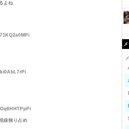
るよね
:671KQ2a0MPi
メ
qki0AbL7rPi
D:hOq6HHTPpPi
視線独り占め