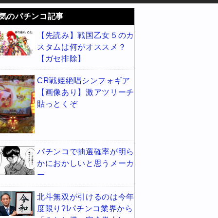
気のパチンコ記事
【先読み】戦国乙女５のカ
スタムは何がオススメ？
【ガセ排除】
CR戦姫絶唱シンフォギア
【画像あり】激アツリーチ
貼っとくぞ
パチンコで抽選確率が明ら
かにおかしいと思うメーカ
ー
北斗無双が引けるのは今年
度限り?!パチンコ業界から