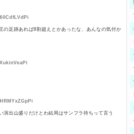
:J60CdfLVdPi
王の足跡あれば8割超えとかあったな、あんなの気付か
zXukinVeaPi
D:9HRMYxZGpPi
い演出山盛りだけとわ結局はサンフラ待ちって言う