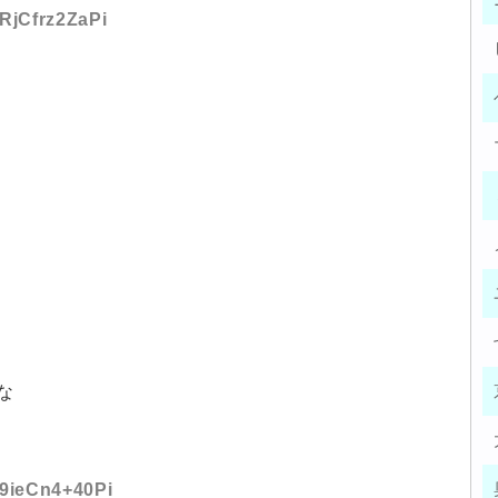
:RjCfrz2ZaPi
な
:9ieCn4+40Pi