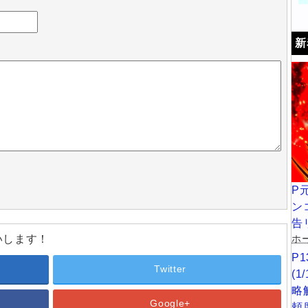
新
P
ン
告
いします！
ホー
P
Twitter
(
略
Google+
頼