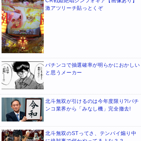
CR戦姫絶唱シンフォギア【画像あり】
激アツリーチ貼っとくぞ
パチンコで抽選確率が明らかにおかしい
と思うメーカー
北斗無双が引けるのは今年度限り?!パチ
ンコ業界から「みなし機」完全撤去!
北斗無双のSTってさ、テンパイ煽り中
に絶対裏で何かやってるよな？？