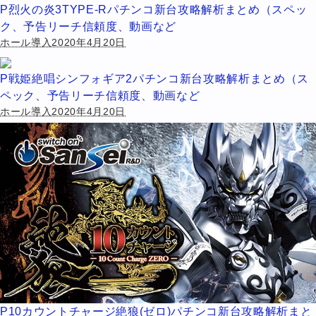
P烈火の炎3TYPE-Rパチンコ新台攻略解析まとめ（スペッ
ク、予告リーチ信頼度、動画など
ホール導入2020年4月20日
P戦姫絶唱シンフォギア2パチンコ新台攻略解析まとめ（ス
ペック、予告リーチ信頼度、動画など
ホール導入2020年4月20日
P10カウントチャージ絶狼(ゼロ)パチンコ新台攻略解析まと