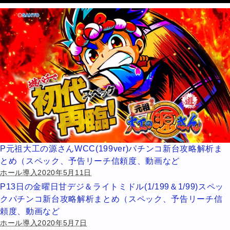
P元祖大工の源さんWCC(199ver)パチンコ新台攻略解析ま
とめ（スペック、予告リーチ信頼度、動画など
ホール導入2020年5月11日
P13日の金曜日甘デジ＆ライトミドル(1/199＆1/99)スペッ
クパチンコ新台攻略解析まとめ（スペック、予告リーチ信
頼度、動画など
ホール導入2020年5月7日