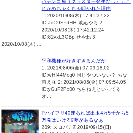
パチンコ屋（クラスター発生なし）←こ
れがめちゃくちゃ叩かれた理由
1: 2020/10/08(木) 17:41:37.22
ID:JoC9S+dHH 嫉妬やろ 2:
2020/10/08(木) 17:42:12.24
ID:82vxL3GBp せやね 3:
2020/10/08(木) …
平和機種が好きすぎるんだが
1: 2021/08/06(金) 07:09:18.02
ID:wHf44Mcq0 同じやついない？ ちな
萌え豚 2: 2021/08/06(金) 07:09:54.05
ID:yGuF2Px00 ちらねえといってる
オ…
Pハイフリ40連あれば出玉4万5千から5
万発はいける⁉夢があるなぁ
209: スロパチℤ 2019/09/15(日)