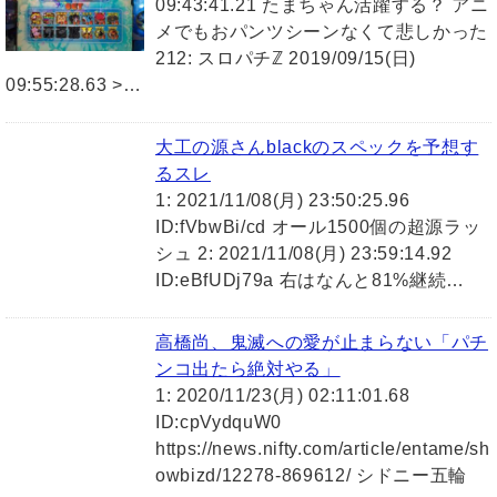
09:43:41.21 たまちゃん活躍する？ アニ
メでもおパンツシーンなくて悲しかった
212: スロパチℤ 2019/09/15(日)
09:55:28.63 >…
大工の源さんblackのスペックを予想す
るスレ
1: 2021/11/08(月) 23:50:25.96
ID:fVbwBi/cd オール1500個の超源ラッ
シュ 2: 2021/11/08(月) 23:59:14.92
ID:eBfUDj79a 右はなんと81%継続…
高橋尚、鬼滅への愛が止まらない「パチ
ンコ出たら絶対やる」
1: 2020/11/23(月) 02:11:01.68
ID:cpVydquW0
https://news.nifty.com/article/entame/sh
owbizd/12278-869612/ シドニー五輪