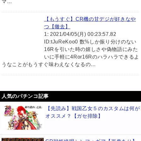
マ…
【もうすぐ】CR機の甘デジが好きなや
つ【撤去】
1: 2021/04/05(月) 00:23:57.82
ID:tJuReKoo0 数%しか振り分けのない
16Rを引いた時の嬉しさや偽物語にみた
いに手軽に4Ror16Rのハラハラできるよ
うなことがもうすぐ味わえなくなるの…
人気のパチンコ記事
【先読み】戦国乙女５のカスタムは何が
オススメ？【ガセ排除】