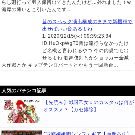
らし廻打って羽入保留出てきたんだけど…外れました！w
濃厚の薄いとこ引いたんです…
昔のスペック演出構成のままで新機種で
出せばいい台あるよね
1: 2020/12/15(火) 09:39:23.34
ID:HuOkpWgT0昔は流行らなかったけ
ど名機と言われるやつ 今の内規でも出
せるよね 歌舞伎剣とかショッカー全滅
大作戦とか キャプテンロバートとかもう一回新台…
人気のパチンコ記事
【先読み】戦国乙女５のカスタムは何が
オススメ？【ガセ排除】
CR戦姫絶唱シンフォギア【画像あり】