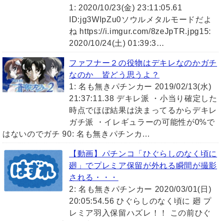
1: 2020/10/23(金) 23:11:05.61
ID:jg3WlpZu0ソウルメタルモードだよ
ね https://i.imgur.com/8zeJpTR.jpg15:
2020/10/24(土) 01:39:3…
ファフナー２の役物はデキレなのかガチ
なのか 皆どう思うよ？
1: 名も無きパチンカー 2019/02/13(水)
21:37:11.38 デキレ派 ・小当り確定した
時点でほぼ結果は決まってるからデキレ
ガチ派 ・イレギュラーの可能性が0%で
はないのでガチ 90: 名も無きパチンカ…
【動画】パチンコ「ひぐらしのなく頃に
廻」でプレミア保留が外れる瞬間が撮影
される・・・
2: 名も無きパチンカー 2020/03/01(日)
20:05:54.56 ひぐらしのなく頃に 廻 プ
レミア羽入保留ハズレ！！ この前ひぐ