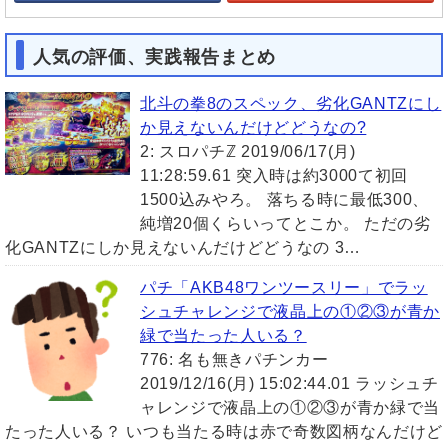
人気の評価、実践報告まとめ
北斗の拳8のスペック、劣化GANTZにし
か見えないんだけどどうなの?
2: スロパチℤ 2019/06/17(月)
11:28:59.61 突入時は約3000て初回
1500込みやろ。 落ちる時に最低300、
純増20個くらいってとこか。 ただの劣
化GANTZにしか見えないんだけどどうなの 3…
パチ「AKB48ワンツースリー」でラッ
シュチャレンジで液晶上の①②③が青か
緑で当たった人いる？
776: 名も無きパチンカー
2019/12/16(月) 15:02:44.01 ラッシュチ
ャレンジで液晶上の①②③が青か緑で当
たった人いる？ いつも当たる時は赤で奇数図柄なんだけど