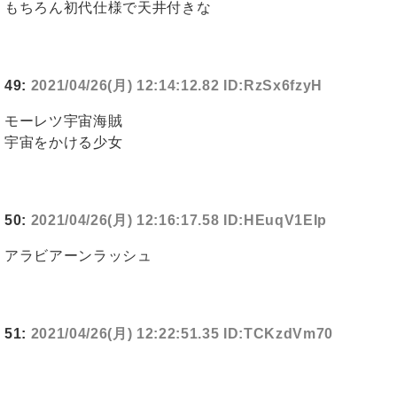
もちろん初代仕様で天井付きな
49:
2021/04/26(月) 12:14:12.82 ID:RzSx6fzyH
モーレツ宇宙海賊
宇宙をかける少女
50:
2021/04/26(月) 12:16:17.58 ID:HEuqV1EIp
アラビアーンラッシュ
51:
2021/04/26(月) 12:22:51.35 ID:TCKzdVm70