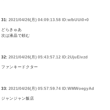
31:
2021/04/26(月) 04:09:13.58 ID:w/bUUi0+0
どらきゅあ
次は液晶で頼む
32:
2021/04/26(月) 05:43:57.12 ID:2UjuEivzd
ファンキードクター
33:
2021/04/26(月) 05:57:59.74 ID:WMWoegyAd
ジャンジャン飯店