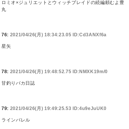
ロミオ×ジュリエットとウィッチブレイドの続編頼むよ豊
丸
76:
2021/04/26(月) 18:34:23.05 ID:Cd3ANXf6a
星矢
78:
2021/04/26(月) 19:48:52.75 ID:NMXK19m/0
甘釣りバカ日誌
79:
2021/04/26(月) 19:49:25.53 ID:4u9eJuUK0
ラインバレル