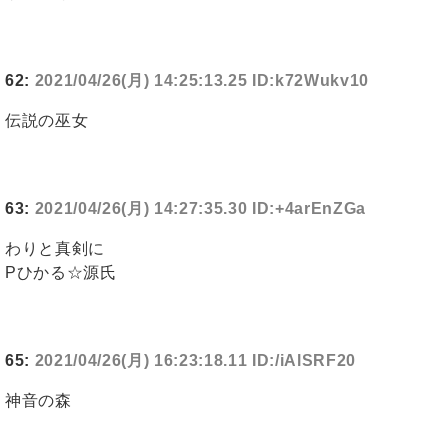
62:
2021/04/26(月) 14:25:13.25 ID:k72Wukv10
伝説の巫女
63:
2021/04/26(月) 14:27:35.30 ID:+4arEnZGa
わりと真剣に
Pひかる☆源氏
65:
2021/04/26(月) 16:23:18.11 ID:/iAlSRF20
神音の森