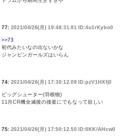
ドラムから期間空きすぎや
77:
2021/04/26(月) 19:48:31.81 ID:4u1rKybo0
>>73
初代みたいなの出ないかな
ジャンピンガールズはいらん
74:
2021/04/26(月) 17:30:12.09 ID:pzV1HXfj0
ビッグシューター(羽根物)
11月CR機全滅後の後釜にでもなって欲しい
75:
2021/04/26(月) 17:50:12.50 ID:6KK/AHcw0