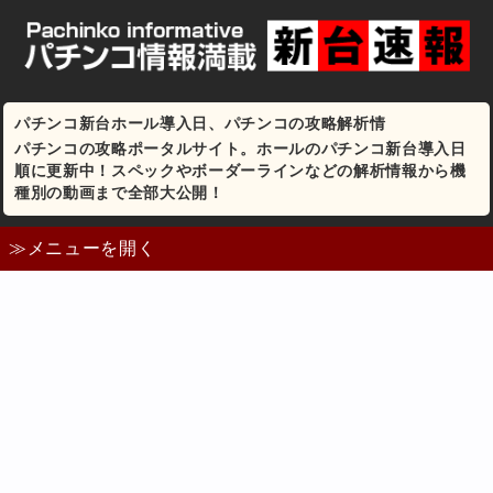
パチンコ新台ホール導入日、パチンコの攻略解析情
パチンコの攻略ポータルサイト。ホールのパチンコ新台導入日
順に更新中！スペックやボーダーラインなどの解析情報から機
種別の動画まで全部大公開！
≫メニューを開く