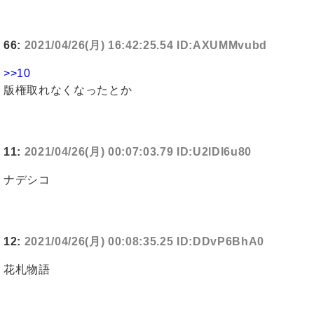
66:
2021/04/26(月) 16:42:25.54 ID:AXUMMvubd
>>10
版権取れなくなったとか
11:
2021/04/26(月) 00:07:03.79 ID:U2lDl6u80
ナデシコ
12:
2021/04/26(月) 00:08:35.25 ID:DDvP6BhA0
花札物語