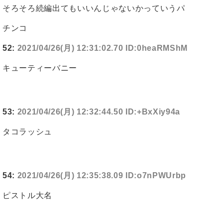
そろそろ続編出てもいいんじゃないかっていうパ
チンコ
52:
2021/04/26(月) 12:31:02.70 ID:0heaRMShM
キューティーバニー
53:
2021/04/26(月) 12:32:44.50 ID:+BxXiy94a
タコラッシュ
54:
2021/04/26(月) 12:35:38.09 ID:o7nPWUrbp
ピストル大名