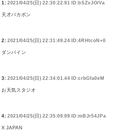
1:
2021/04/25(日) 22:30:22.91 ID:bSZvJO/Va
天才バカボン
2:
2021/04/25(日) 22:31:49.24 ID:4RHtcoN+0
ダンバイン
3:
2021/04/25(日) 22:34:01.44 ID:crbGfa0eM
お天気スタジオ
4:
2021/04/25(日) 22:35:09.99 ID:mBJr54JPa
X JAPAN