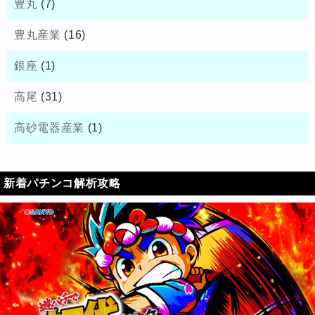
豊丸
(7)
豊丸産業
(16)
銀座
(1)
高尾
(31)
高砂電器産業
(1)
新着パチンコ解析攻略