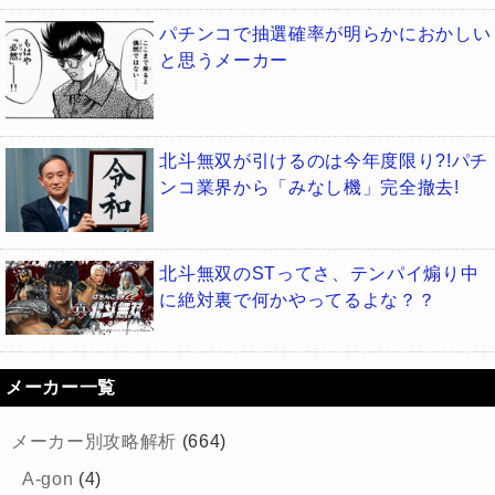
パチンコで抽選確率が明らかにおかしい
と思うメーカー
北斗無双が引けるのは今年度限り?!パチ
ンコ業界から「みなし機」完全撤去!
北斗無双のSTってさ、テンパイ煽り中
に絶対裏で何かやってるよな？？
メーカー一覧
メーカー別攻略解析
(664)
A-gon
(4)