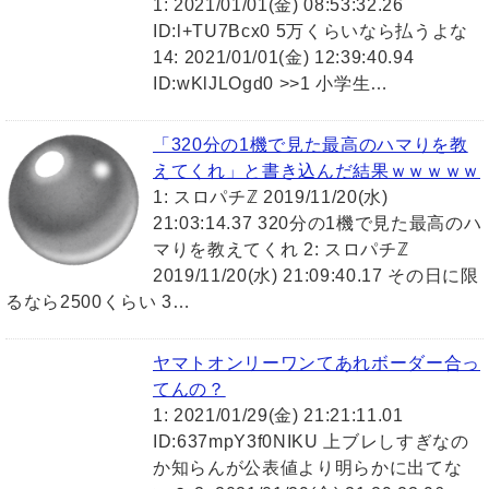
1: 2021/01/01(金) 08:53:32.26
ID:l+TU7Bcx0 5万くらいなら払うよな
14: 2021/01/01(金) 12:39:40.94
ID:wKlJLOgd0 >>1 小学生…
「320分の1機で見た最高のハマりを教
えてくれ」と書き込んだ結果ｗｗｗｗｗ
1: スロパチℤ 2019/11/20(水)
21:03:14.37 320分の1機で見た最高のハ
マりを教えてくれ 2: スロパチℤ
2019/11/20(水) 21:09:40.17 その日に限
るなら2500くらい 3…
ヤマトオンリーワンてあれボーダー合っ
てんの？
1: 2021/01/29(金) 21:21:11.01
ID:637mpY3f0NIKU 上ブレしすぎなの
か知らんが公表値より明らかに出てな