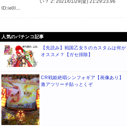
い？ 2: 2021/01/29(金) 21:29:23.96
ID:ie0I…
人気のパチンコ記事
【先読み】戦国乙女５のカスタムは何が
オススメ？【ガセ排除】
CR戦姫絶唱シンフォギア【画像あり】
激アツリーチ貼っとくぞ