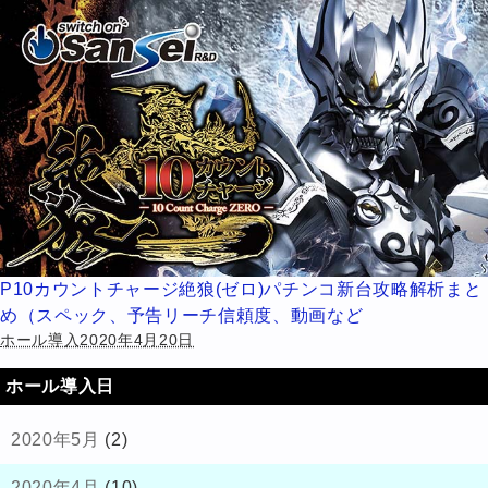
P10カウントチャージ絶狼(ゼロ)パチンコ新台攻略解析まと
め（スペック、予告リーチ信頼度、動画など
ホール導入2020年4月20日
ホール導入日
2020年5月
(2)
2020年4月
(10)