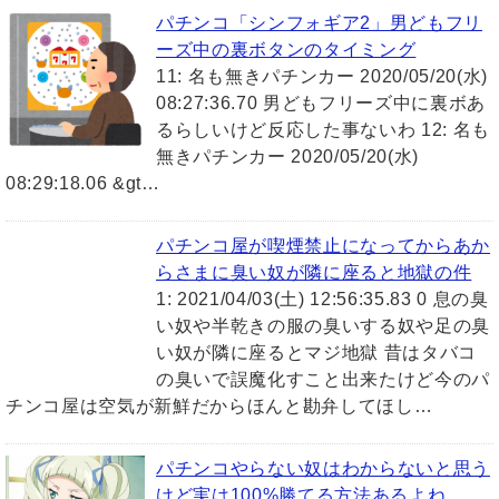
パチンコ「シンフォギア2」男どもフリ
ーズ中の裏ボタンのタイミング
11: 名も無きパチンカー 2020/05/20(水)
08:27:36.70 男どもフリーズ中に裏ボあ
るらしいけど反応した事ないわ 12: 名も
無きパチンカー 2020/05/20(水)
08:29:18.06 &gt…
パチンコ屋が喫煙禁止になってからあか
らさまに臭い奴が隣に座ると地獄の件
1: 2021/04/03(土) 12:56:35.83 0 息の臭
い奴や半乾きの服の臭いする奴や足の臭
い奴が隣に座るとマジ地獄 昔はタバコ
の臭いで誤魔化すこと出来たけど今のパ
チンコ屋は空気が新鮮だからほんと勘弁してほし…
パチンコやらない奴はわからないと思う
けど実は100%勝てる方法あるよね