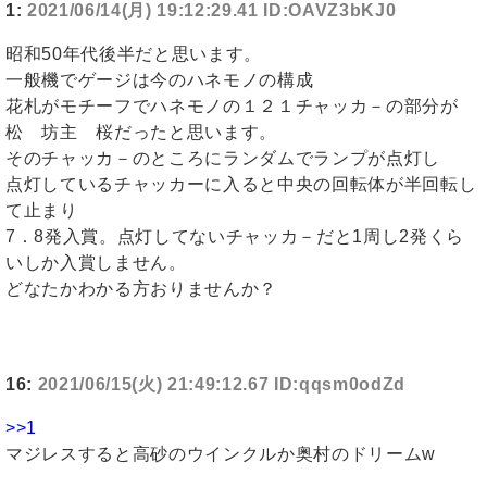
1:
2021/06/14(月) 19:12:29.41 ID:OAVZ3bKJ0
昭和50年代後半だと思います。
一般機でゲージは今のハネモノの構成
花札がモチーフでハネモノの１２１チャッカ－の部分が
松 坊主 桜だったと思います。
そのチャッカ－のところにランダムでランプが点灯し
点灯しているチャッカーに入ると中央の回転体が半回転し
て止まり
7．8発入賞。点灯してないチャッカ－だと1周し2発くら
いしか入賞しません。
どなたかわかる方おりませんか？
16:
2021/06/15(火) 21:49:12.67 ID:qqsm0odZd
>>1
マジレスすると高砂のウインクルか奥村のドリームw