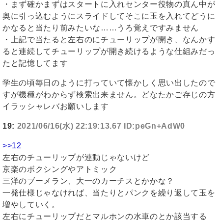
・まず確かまずはスタートに入れセンター役物の真ん中が
奥に引っ込むようにスライドしてそこに玉を入れてどうに
かなると当たり前みたいな……うろ覚えですみません
・上記で当たると左右のにチューリップが開き、なんかす
ると連続してチューリップが開き続けるような仕組みだっ
たと記憶してます
学生の頃毎日のように打っていて懐かしく思い出したので
すが機種がわからず検索出来ません。どなたかご存じの方
イラッシャレバお願いします
19:
2021/06/16(水) 22:19:13.67 ID:peGn+AdW0
>>12
左右のチューリップが連動じゃないけど
京楽のボクシングやアトミック
三洋のブーメラン、大一のカーチスとかかな？
一発仕様じゃなければ、当たりとパンクを繰り返して玉を
増やしていく。
左右にチューリップだとマルホンの水車のとか該当する