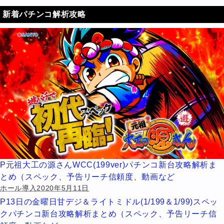
新着パチンコ解析攻略
P元祖大工の源さんWCC(199ver)パチンコ新台攻略解析ま
とめ（スペック、予告リーチ信頼度、動画など
ホール導入2020年5月11日
P13日の金曜日甘デジ＆ライトミドル(1/199＆1/99)スペッ
クパチンコ新台攻略解析まとめ（スペック、予告リーチ信