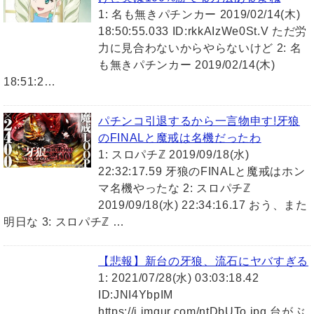
1: 名も無きパチンカー 2019/02/14(木)
18:50:55.033 ID:rkkAIzWe0St.V ただ労
力に見合わないからやらないけど 2: 名
も無きパチンカー 2019/02/14(木)
18:51:2…
パチンコ引退するから一言物申す!牙狼
のFINALと魔戒は名機だったわ
1: スロパチℤ 2019/09/18(水)
22:32:17.59 牙狼のFINALと魔戒はホン
マ名機やったな 2: スロパチℤ
2019/09/18(水) 22:34:16.17 おう、また
明日な 3: スロパチℤ …
【悲報】新台の牙狼、流石にヤバすぎる
1: 2021/07/28(水) 03:03:18.42
ID:JNI4YbpIM
https://i.imgur.com/ntDbUTo.jpg 台がぶ