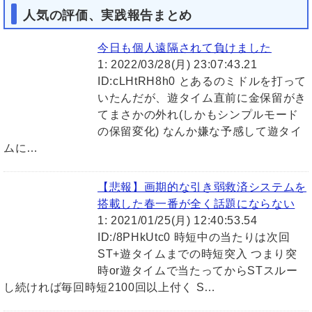
人気の評価、実践報告まとめ
今日も個人遠隔されて負けました
1: 2022/03/28(月) 23:07:43.21
ID:cLHtRH8h0 とあるのミドルを打って
いたんだが、遊タイム直前に金保留がき
てまさかの外れ(しかもシンプルモード
の保留変化) なんか嫌な予感して遊タイ
ムに…
【悲報】画期的な引き弱救済システムを
搭載した春一番が全く話題にならない
1: 2021/01/25(月) 12:40:53.54
ID:/8PHkUtc0 時短中の当たりは次回
ST+遊タイムまでの時短突入 つまり突
時or遊タイムで当たってからSTスルー
し続ければ毎回時短2100回以上付く S…