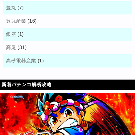
豊丸
(7)
豊丸産業
(16)
銀座
(1)
高尾
(31)
高砂電器産業
(1)
新着パチンコ解析攻略