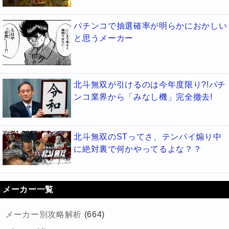
パチンコで抽選確率が明らかにおかしい
と思うメーカー
北斗無双が引けるのは今年度限り?!パチ
ンコ業界から「みなし機」完全撤去!
北斗無双のSTってさ、テンパイ煽り中
に絶対裏で何かやってるよな？？
メーカー一覧
メーカー別攻略解析
(664)