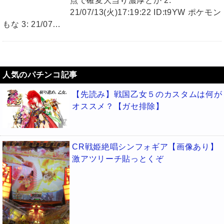
点で確変大当り濃厚とか 2:
21/07/13(火)17:19:22 ID:t9YW ポケモン
もな 3: 21/07…
人気のパチンコ記事
【先読み】戦国乙女５のカスタムは何が
オススメ？【ガセ排除】
CR戦姫絶唱シンフォギア【画像あり】
激アツリーチ貼っとくぞ