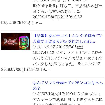
1: 2020/11/08(日) 21:10:49.73
ID:YhNy4K9ip 釘も二、三店舗みれば一
台ぐらいは甘いのあるし 2:
2020/11/08(日) 21:50:10.32
ID:pcbtBZk20 そもそ…
【悲報】ダイナマイトキングで初めてV
入賞で玉詰まりパンク起こしたわ…
1: スロパチℤ 2019/07/06(土)
18:57:42.12 ダイナマイトキングで花チ
カって安心してたらたま詰まりおこして
パンクした 帰ってきた。 5: スロパチℤ
2019/07/06(土) 19:22:19.…
なんでジブリ作品ってパチンコにならん
の？
1: 21/07/13(火)17:19:01 ID:jJut プレミ
アムキャラである巨神兵出現ならその時