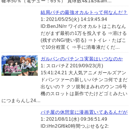
確率50％（電チュー：65％） 賞球数4&1&5&am…
結局パチの最強オカルトって何なんだ？
1: 2021/05/25(火) 14:19:45.94
ID:BenJN/rr ワイのオカルトはこれなん
だがまず最初の1万を投入する ⇒溶ける
(残すのNG/使い切る) ⇒トイレ・たばこ
で10分程置く ⇒手に消毒液だくだ…
ガルパンのパチンコ実装はいつなのか
1: スロパチℤ 2019/09/23(月)
15:41:24.21 大人気アニメガールズアン
ドパンツァーの新しいパチンコ何でまだ
出ないの？ クソ規制まみれのウンコ6号
機のスロットは新作でたけどゴミみたい
につまらんし24…
パチ屋の休憩室に漫画置いてあるんだが
1: 2021/08/11(水) 09:36:51.49
ID:iHn2Gf6k0時間つぶせるな2: