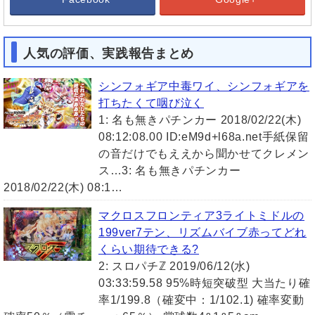
人気の評価、実践報告まとめ
シンフォギア中毒ワイ、シンフォギアを
打ちたくて咽び泣く
1: 名も無きパチンカー 2018/02/22(木)
08:12:08.00 ID:eM9d+l68a.net手紙保留
の音だけでもええから聞かせてクレメン
ス…3: 名も無きパチンカー
2018/02/22(木) 08:1…
マクロスフロンティア3ライトミドルの
199ver7テン、リズムバイブ赤ってどれ
くらい期待できる?
2: スロパチℤ 2019/06/12(水)
03:33:59.58 95%時短突破型 大当たり確
率1/199.8（確変中：1/102.1) 確率変動