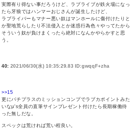
実際有り得ない事だろうけど、ラブライブが鉄火場になっ
たら牙狼ではハンマーおじさんが誕生したけど、
ラブライバーもマナー悪い奴はマンホールに傷付けたりと
か聖地荒らしたり不法侵入とか迷惑行為色々やってたから
そういう奴が負けまくったら絶対になんかやらかすと思
う。
40:
2021/06/30(水) 10:35:29.83 ID:gwqqF+zha
>>15
更にパチプラスのミッションコンプでラブカポイントみた
いなμ’s全員の直筆サインプレゼント付けたら長期稼働待
った無しだな。
スペックは荒ければ荒い程良い。