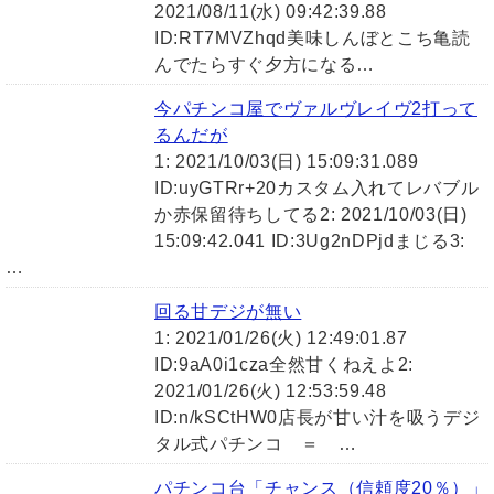
2021/08/11(水) 09:42:39.88
ID:RT7MVZhqd美味しんぼとこち亀読
んでたらすぐ夕方になる…
今パチンコ屋でヴァルヴレイヴ2打って
るんだが
1: 2021/10/03(日) 15:09:31.089
ID:uyGTRr+20カスタム入れてレバブル
か赤保留待ちしてる2: 2021/10/03(日)
15:09:42.041 ID:3Ug2nDPjdまじる3:
…
回る甘デジが無い
1: 2021/01/26(火) 12:49:01.87
ID:9aA0i1cza全然甘くねえよ2:
2021/01/26(火) 12:53:59.48
ID:n/kSCtHW0店長が甘い汁を吸うデジ
タル式パチンコ ＝ …
パチンコ台「チャンス（信頼度20％）」