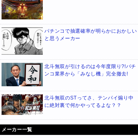
パチンコで抽選確率が明らかにおかしい
と思うメーカー
北斗無双が引けるのは今年度限り?!パチ
ンコ業界から「みなし機」完全撤去!
北斗無双のSTってさ、テンパイ煽り中
に絶対裏で何かやってるよな？？
メーカー一覧