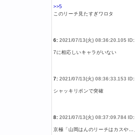
>>5
このリーチ見たすぎワロタ
6:
2021/07/13(火) 08:36:20.105 I
7に相応しいキャラがいない
7:
2021/07/13(火) 08:36:33.153 
シャッキリポンで突確
8:
2021/07/13(火) 08:37:09.784 
京極「山岡はんのリーチはカスや…