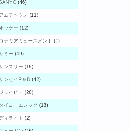
SANYO
(46)
アムテックス
(11)
オッケー
(12)
コナミアミューズメント
(1)
サミー
(49)
サンスリー
(19)
サンセイR＆D
(42)
ジェイビー
(20)
タイヨーエレック
(13)
ディライト
(2)
ニューギン
(46)