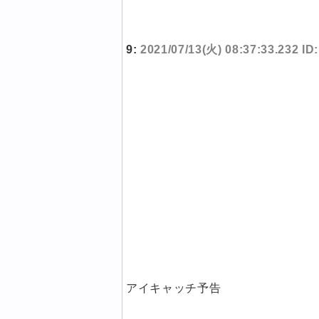
9:
2021/07/13(火) 08:37:33.232 I
アイキャッチ予告