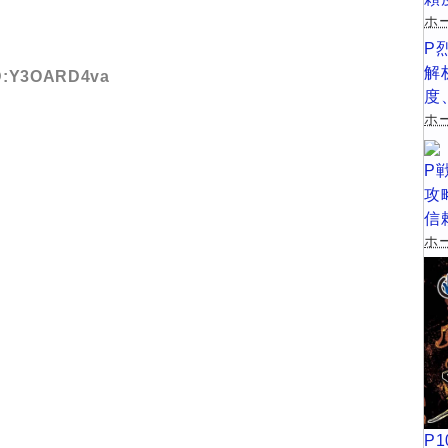
ホ
P
解
 ID:Y3OARD4va
度
ホー
P
攻
信
ホー
P