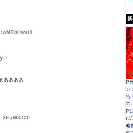
新
 ID:wMRbHwst0
か？
あああああ
P
ン
告
ホー
P
ID:XEuW3iCf0
(
略
頼