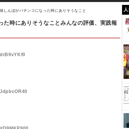
人
味しんぼがパチンコになった時にありそうなこと
った時にありそうなことみんなの評価、実践報
D:drB9vYKf0
D:JdpbcOR40
ID:dD9MKP900