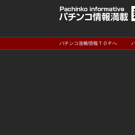
パチンコ攻略情報ＴＯＰへ