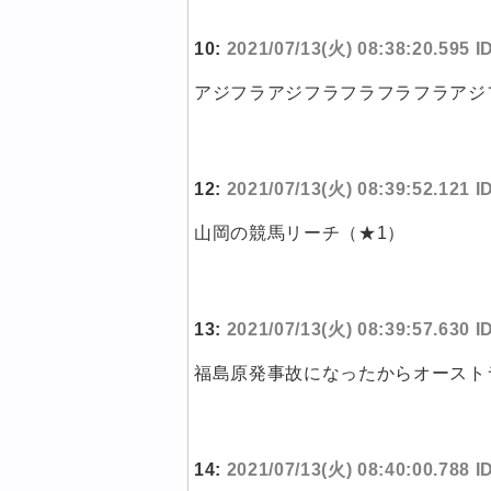
10:
2021/07/13(火) 08:38:20.595 I
アジフラアジフラフラフラフラアジ
12:
2021/07/13(火) 08:39:52.121 I
山岡の競馬リーチ（★1）
13:
2021/07/13(火) 08:39:57.630 
福島原発事故になったからオースト
14:
2021/07/13(火) 08:40:00.788 