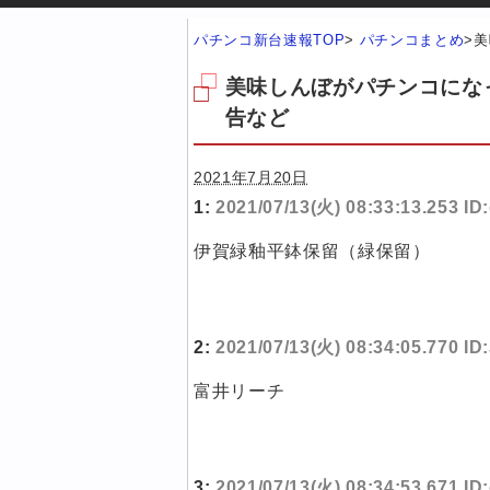
パチンコ新台速報TOP
>
パチンコまとめ
>
美
美味しんぼがパチンコにな
告など
2021年7月20日
1:
2021/07/13(火) 08:33:13.253 I
伊賀緑釉平鉢保留（緑保留）
2:
2021/07/13(火) 08:34:05.770 I
富井リーチ
3:
2021/07/13(火) 08:34:53.671 