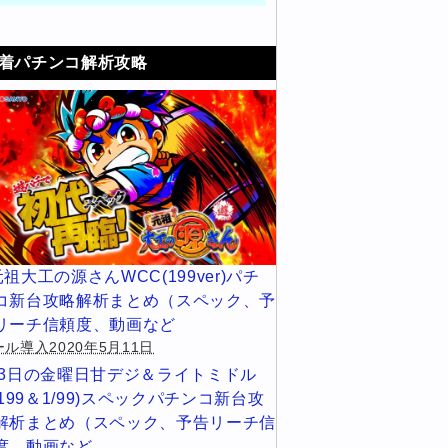
着パチンコ解析攻略
元祖大工の源さんWCC(199ver)パチ
コ新台攻略解析まとめ（スペック、予
リーチ信頼度、動画など
ル導入2020年5月11日
13日の金曜日甘デジ＆ライトミドル
1/199＆1/99)スペックパチンコ新台攻
解析まとめ（スペック、予告リーチ信
度、動画など