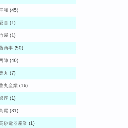
平和
(45)
愛喜
(1)
竹屋
(1)
藤商事
(50)
西陣
(40)
豊丸
(7)
豊丸産業
(16)
銀座
(1)
高尾
(31)
高砂電器産業
(1)