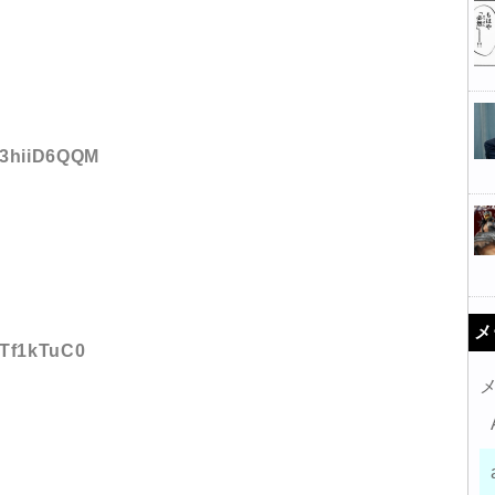
D:3hiiD6QQM
メ
JTf1kTuC0