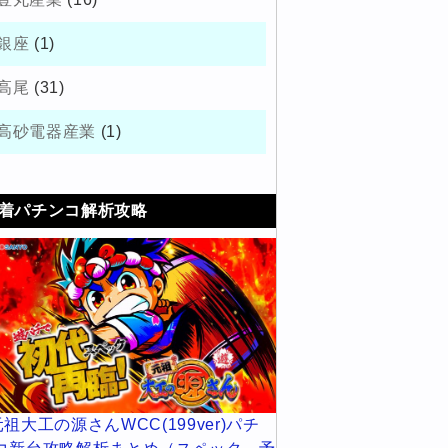
銀座
(1)
高尾
(31)
高砂電器産業
(1)
着パチンコ解析攻略
元祖大工の源さんWCC(199ver)パチ