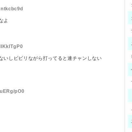
:Cntkcbc9d
なよ
MIKkITgP0
ないしビビリながら打ってると連チャンしない
:1uERg/pO0