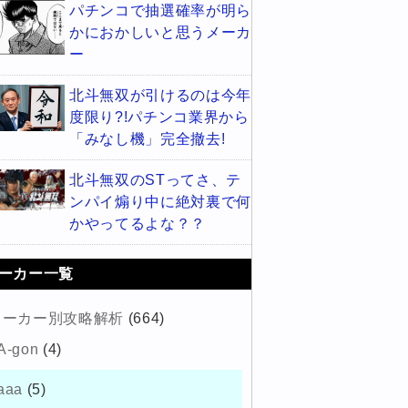
パチンコで抽選確率が明ら
かにおかしいと思うメーカ
ー
北斗無双が引けるのは今年
度限り?!パチンコ業界から
「みなし機」完全撤去!
北斗無双のSTってさ、テ
ンパイ煽り中に絶対裏で何
かやってるよな？？
ーカー一覧
メーカー別攻略解析
(664)
A-gon
(4)
aaa
(5)