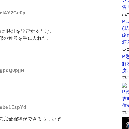
ン
告
D:cIAY2Gc0p
ホー
P
(
前に時計を設定するだけ。
略
郎の称号を手に入れた。
頼
ホ
P
解
:gpcQ0pjjH
度
ホー
P
攻
信
D:ebe1EzpYd
ホー
の完全確率ができるらしいぞ