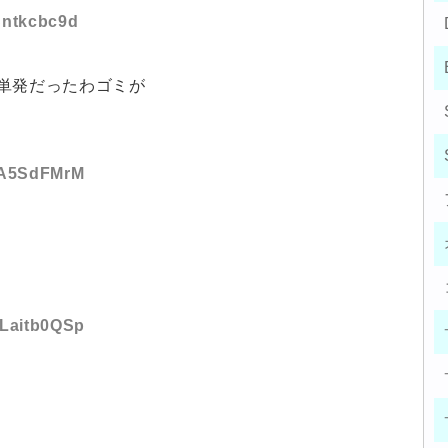
:Cntkcbc9d
単発だったわゴミが
:tA5SdFMrM
:Laitb0QSp