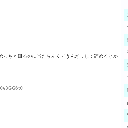
めっちゃ回るのに当たらんくてうんざりして辞めるとか
:g0v3GG6t0