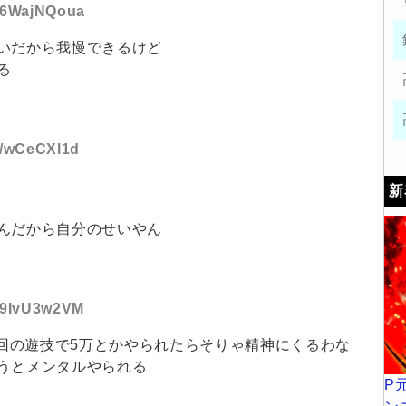
D:6WajNQoua
いだから我慢できるけど
る
D:/wCeCXl1d
新
んだから自分のせいやん
D:9IvU3w2VM
1回の遊技で5万とかやられたらそりゃ精神にくるわな
うとメンタルやられる
P