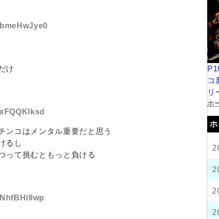
D:bmeHwJye0
P
だけ
コ
リ
ホー
D:xFQQKlksd
ホ
チンコはメンタル重要だと思う
けるし
2
つって挑むともっと負ける
2
2
D:NhfBHi9wp
2