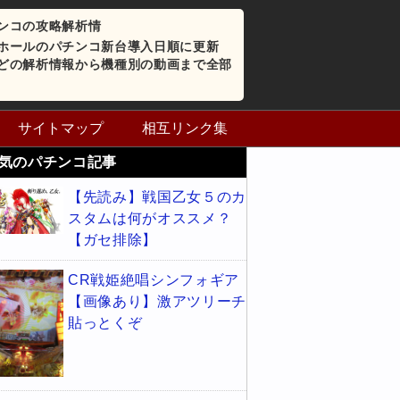
ンコの攻略解析情
ホールのパチンコ新台導入日順に更新
どの解析情報から機種別の動画まで全部
サイトマップ
相互リンク集
気のパチンコ記事
【先読み】戦国乙女５のカ
スタムは何がオススメ？
【ガセ排除】
CR戦姫絶唱シンフォギア
【画像あり】激アツリーチ
貼っとくぞ